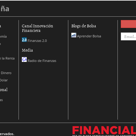
aña
a
Canal Innovación
Blogs de Bolsa
Financiera
Aprender Bolsa
omía
Finanzas 2.0
o
Media
 la Renta
Radio de Finanzas
 Dinero
Dolar
onal
as
ervados.