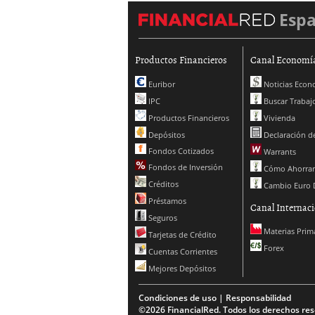
Esp
Productos Financieros
Canal Economí
Euribor
Noticias Econ
IPC
Buscar Trabaj
Productos Financieros
Vivienda
Depósitos
Declaración de
Fondos Cotizados
Warrants
Fondos de Inversión
Cómo Ahorrar
Créditos
Cambio Euro 
Préstamos
Canal Internaci
Seguros
Materias Prim
Tarjetas de Crédito
Forex
Cuentas Corrientes
Mejores Depósitos
Condiciones de uso | Responsabilidad
©2026 FinancialRed. Todos los derechos res