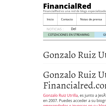
FinancialRed
FinancialRed es una red de blogs especializado
Inicio
Contacto
Notas de prensa
Del
NOTICIAS :
depósito
COTIZACIONES EN STREAMING
G
a la
diversificación:
cómo
Gonzalo Ruiz Ut
está
cambiando
la
gestión
Gonzalo Ruiz Ut
del
ahorro
Financialred.c
en
España
05/08/2026
Gonzalo Ruiz Utrilla
Seguros de convenio en
, es junto a Je
descubren cuando ya e
en 2007. Puedes acceder a su biogra
ReseÃ±a de SIFX: Lo Qu
emprendedor e inversor en su blo