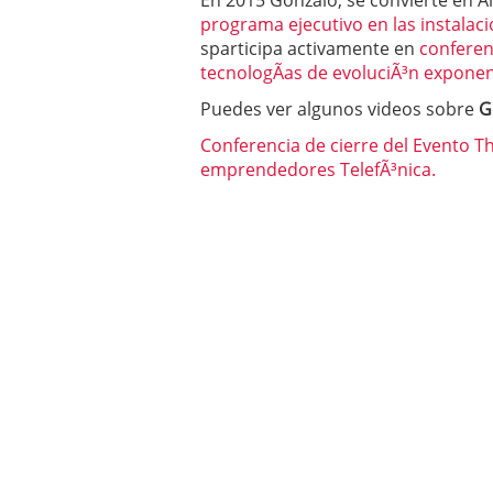
En 2015 Gonzalo, se convierte en A
programa ejecutivo en las instalaci
sparticipa activamente en
conferen
tecnologÃ­as de evoluciÃ³n exponen
Puedes ver algunos videos sobre
G
Conferencia de cierre del Evento T
emprendedores TelefÃ³nica.