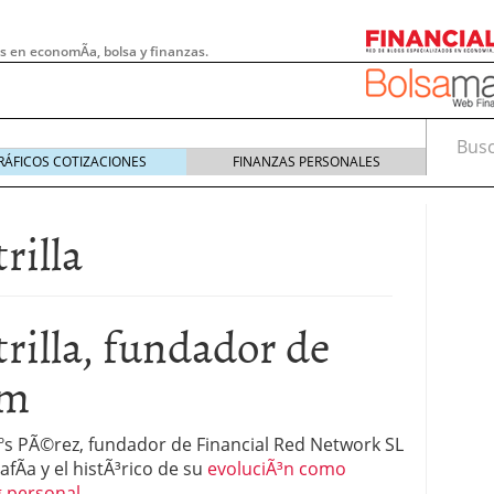
s en economÃ­a, bolsa y finanzas.
Busca
RÁFICOS COTIZACIONES
FINANZAS PERSONALES
rilla
rilla, fundador de
om
 pymes: la obligación que muchas empresas
sÃºs PÃ©rez, fundador de Financial Red Network SL
s demasiado tarde
20/07/2026
fÃ­a y el histÃ³rico de su
evoluciÃ³n como
e Deben Saber los Traders Mexicanos Antes de
g personal
.