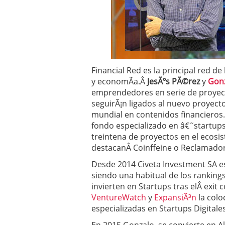
Financial Red es la principal red d
y economÃ­a.Â
JesÃºs PÃ©rez
y
Gonz
emprendedores en serie de proye
seguirÃ¡n ligados al nuevo proyect
mundial en contenidos financieros.
fondo especializado en â€˜startu
treintena de proyectos en el ecosis
destacanÂ Coinffeine o Reclamador
Desde 2014 Civeta Investment SA es
siendo una habitual de los ranking
invierten en Startups tras elÂ exit
VentureWatch
y
ExpansiÃ³n
la colo
especializadas en Startups Digitales