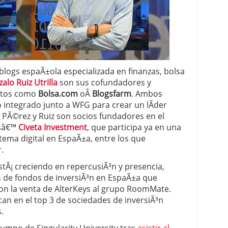
e blogs espaÃ±ola especializada en finanzas, bolsa
alo Ruiz Utrilla
son sus cofundadores y
ctos como
Bolsa.com
oÂ
Blogsfarm
. Ambos
o integrado junto a WFG para crear un lÃ­der
 PÃ©rez y Ruiz son socios fundadores en el
psâ€™
Civeta Investment
, que participa ya en una
tema digital en EspaÃ±a, entre los que
.
tÃ¡ creciendo en repercusiÃ³n y presencia,
s de fondos de inversiÃ³n en EspaÃ±a que
 con la venta de AlterKeys al grupo RoomMate.
can en el top 3 de sociedades de inversiÃ³n
.