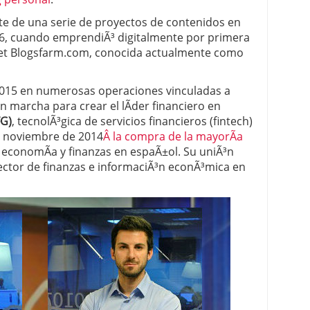
te de una serie de proyectos de contenidos en
 proceso tradicional: ventajas reales para pymes
006, cuando emprendiÃ³ digitalmente por primera
a mÃ©dica cuando trabajas por cuenta propia
rnet Blogsfarm.com, conocida actualmente como
2015 en numerosas operaciones vinculadas a
en marcha para crear el lÃ­der financiero en
FG)
, tecnolÃ³gica de servicios financieros (fintech)
en noviembre de 2014
Â la compra de la mayorÃ­a
e economÃ­a y finanzas en espaÃ±ol. Su uniÃ³n
sector de finanzas e informaciÃ³n econÃ³mica en