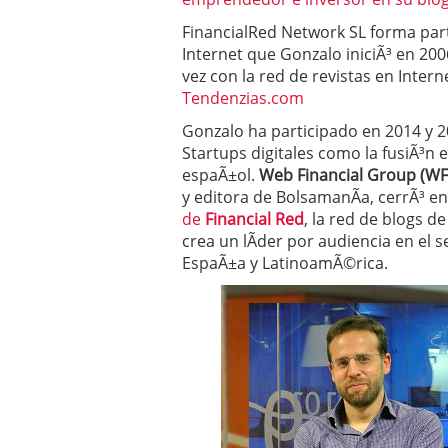
Operar
29/06/2026
FinancialRed Network SL forma par
Crear empresa online vs
Internet que Gonzalo iniciÃ³ en 2
29/05/2026
CÃ³mo afrontar una baj
vez con la red de revistas en Inte
26/05/2026
Tendenzias.com
Gonzalo ha participado en 2014 y 
Startups digitales como la fusiÃ³n 
espaÃ±ol.
Web Financial Group (W
y editora de BolsamanÃ­a, cerrÃ³ 
de
Financial Red
, la red de blogs d
crea un lÃ­der por audiencia en el 
EspaÃ±a y LatinoamÃ©rica.