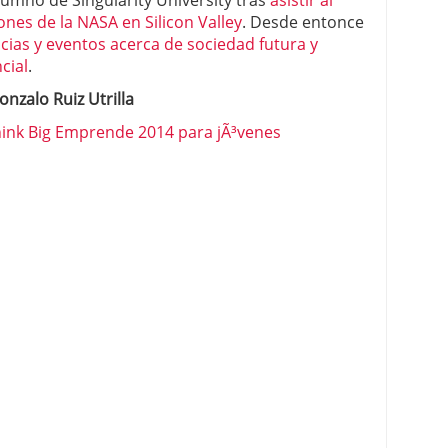
lumno de Singularity University tras
asistir al
ones de la NASA en Silicon Valley
. Desde entonce
cias y eventos acerca de sociedad futura y
cial
.
onzalo Ruiz Utrilla
hink Big Emprende 2014 para jÃ³venes