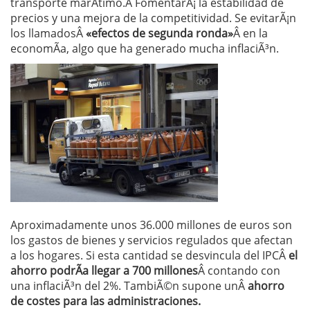
transporte marÃ­timo.Â FomentarÃ¡ la estabilidad de
precios y una mejora de la competitividad. Se evitarÃ¡n
los llamadosÂ
«efectos de segunda ronda»
Â en la
economÃ­a, algo que ha generado mucha inflaciÃ³n.
Aproximadamente unos 36.000 millones de euros son
los gastos de bienes y servicios regulados que afectan
a los hogares. Si esta cantidad se desvincula del IPCÂ
el
ahorro podrÃ­a llegar a 700 millones
Â contando con
una inflaciÃ³n del 2%. TambiÃ©n supone unÂ
ahorro
de costes para las administraciones.