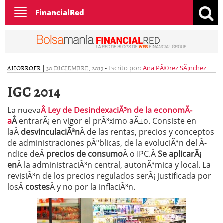
Toggle
FinancialRed
navigation
AHORRO
FR
|
30 DICIEMBRE, 2013
-
Escrito por:
Ana PÃ©rez SÃ¡nchez
IGC 2014
La nueva
Â Ley de DesindexaciÃ³n de la economÃ­
a
Â
entrarÃ¡ en vigor el prÃ³ximo aÃ±o. Consiste en
laÂ
desvinculaciÃ³n
Â de las rentas, precios y conceptos
de administraciones pÃºblicas, de la evoluciÃ³n del Ã­
ndice deÂ
precios de consumo
Â o IPC.Â
Se aplicarÃ¡
en
Â la administraciÃ³n central, autonÃ³mica y local. La
revisiÃ³n de los precios regulados serÃ¡ justificada por
losÂ
costes
Â y no por la inflaciÃ³n.