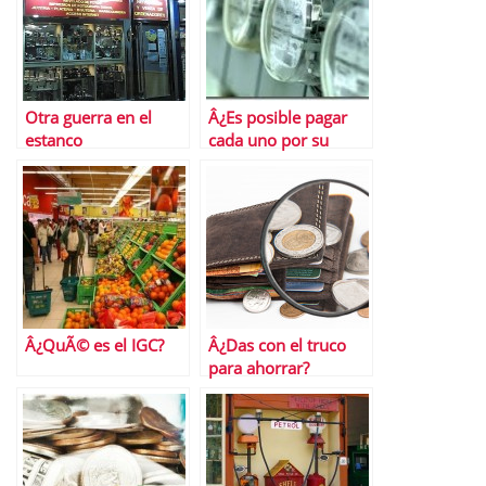
Otra guerra en el
Â¿Es posible pagar
estanco
cada uno por su
calefacciÃ³n?
Â¿QuÃ© es el IGC?
Â¿Das con el truco
para ahorrar?