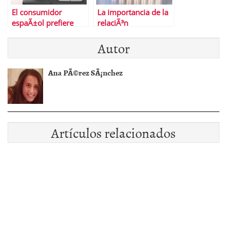
El consumidor
La importancia de la
espaÃ±ol prefiere
relaciÃ³n
desplazarse para
riesgo/rentabilidad
Autor
hacer la compra
Ana PÃ©rez SÃ¡nchez
Artículos relacionados