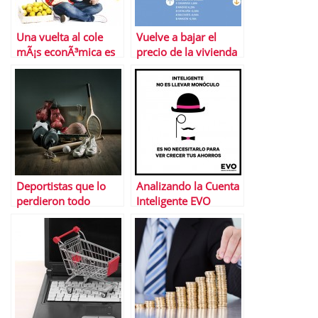
Una vuelta al cole
Vuelve a bajar el
mÃ¡s econÃ³mica es
precio de la vivienda
posible
Deportistas que lo
Analizando la Cuenta
perdieron todo
Inteligente EVO