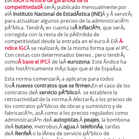
ElÂ
IGCÂ o Ã­ndice de garantÃ­a de la
competitividadÂ
serÃ¡ publicado mensualmente por
elÂ
Instituto Nacional de EstadÃ­stica (INE)
Â y Â servirÃ¡
para actualizar algunos precios de la administraciÃ³n
pÃºblica. TendrÃ¡ en cuenta la
Â inflaciÃ³n
, que serÃ¡
corregida con la resta de la pÃ©rdida de
competitividad desde la entrada en el euro.Â ElÂ
Ã­
ndice IGC
Â se realizarÃ¡ de la misma forma que el IPC.
Con cestas con determinados bienes , pero tendrÃ¡
como
Â base el IPC
Â
de laÂ
eurozona
. Este Ã­ndice ha
sido histÃ³ricamente mÃ¡s bajo que el de EspaÃ±a.
Esta norma comenzarÃ¡ a aplicarse para todos
los
Â nuevos contratos que se firmen.
En el caso de los
contratos deÂ
servicio pÃºblico
Â se establece la
retroactividad de la norma.Â AfectarÃ¡ a los precios de
los contratos pÃºblicos de obras y suministro y de
fabricaciÃ³n, asÃ­ como a los precios regulados como
administraciÃ³n deÂ
autopistas
,Â
peajes
, la bombona
deÂ
butano
, metrobus,Â
agua
,Â
telefonÃ­a
, tarifas
deÂ
RenfeÂ
o la lÃ­nea de servicio pÃºblico de