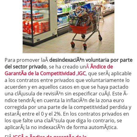
Para promover laÂ
desindexaciÃ³n voluntaria por parte
del sector privado
, se ha creado un
Â
Ãndice de
GarantÃ­a de la Competitividad ,IGC
, que serÃ¡ aplicable
a los contratos entre privados que voluntariamente lo
acuerden y en aquellos casos en que se haya pactado
una clÃ¡usula de revisiÃ³n sin especificar cuÃ¡l. Este Ã­
ndice tendrÃ¡ en cuenta la inflaciÃ³n de la zona euro
corregida por una parte de la competitividad perdida y
estarÃ¡ entre el 0 y el 2%. En los contratos privados en
los que falte una claÃºsula que diga lo contrario, se
aplicarÃ¡ la no indexaciÃ³n de forma automÃ¡tica.