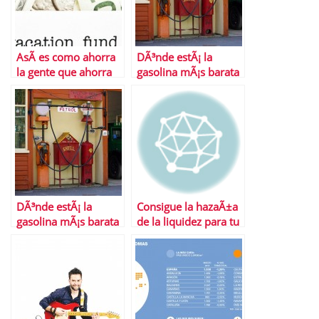
AsÃ­ es como ahorra
DÃ³nde estÃ¡ la
la gente que ahorra
gasolina mÃ¡s barata
mucho
de Madrid
DÃ³nde estÃ¡ la
Consigue la hazaÃ±a
gasolina mÃ¡s barata
de la liquidez para tu
de Barcelona
proyecto empresarial