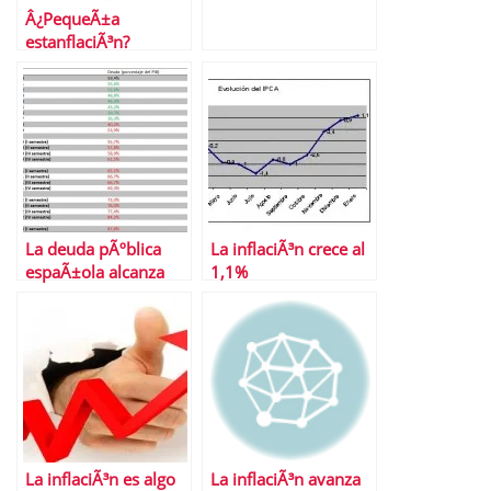
Â¿PequeÃ±a
estanflaciÃ³n?
La deuda pÃºblica
La inflaciÃ³n crece al
espaÃ±ola alcanza
1,1%
niveles desorbitados
La inflaciÃ³n es algo
La inflaciÃ³n avanza