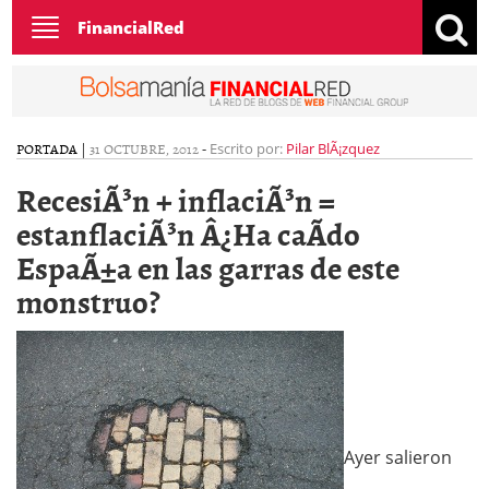
Toggle
FinancialRed
navigation
PORTADA
|
31 OCTUBRE, 2012
-
Escrito por:
Pilar BlÃ¡zquez
RecesiÃ³n + inflaciÃ³n =
estanflaciÃ³n Â¿Ha caÃ­do
EspaÃ±a en las garras de este
monstruo?
Ayer salieron