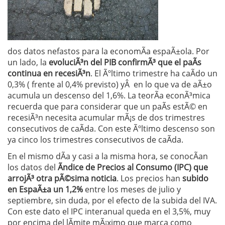
dos datos nefastos para la economÃ­a espaÃ±ola. Por
un lado, la
evoluciÃ³n del PIB confirmÃ³ que el paÃ­s
continua en recesiÃ³n
. El Ãºltimo trimestre ha caÃ­do un
0,3% ( frente al 0,4% previsto) yÂ en lo que va de aÃ±o
acumula un descenso del 1,6%. La teorÃ­a econÃ³mica
recuerda que para considerar que un paÃ­s estÃ© en
recesiÃ³n necesita acumular mÃ¡s de dos trimestres
consecutivos de caÃ­da. Con este Ãºltimo descenso son
ya cinco los trimestres consecutivos de caÃ­da.
En el mismo dÃ­a y casi a la misma hora, se conocÃ­an
los datos del
Ãndice de Precios al Consumo (IPC) que
arrojÃ³ otra pÃ©sima noticia
. Los precios han
subido
en EspaÃ±a un 1,2%
entre los meses de julio y
septiembre, sin duda, por el efecto de la subida del IVA.
Con este dato el IPC interanual queda en el 3,5%, muy
por encima del lÃ­mite mÃ¡ximo que marca como