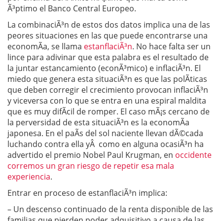
Ã³ptimo el Banco Central Europeo.
La combinaciÃ³n de estos dos datos implica una de las
peores situaciones en las que puede encontrarse una
economÃ­a, se llama
estanflaciÃ³n
. No hace falta ser un
lince para adivinar que esta palabra es el resultado de
la juntar estancamiento (econÃ³mico) e inflaciÃ³n. El
miedo que genera esta situaciÃ³n es que las polÃ­ticas
que deben corregir el crecimiento provocan inflaciÃ³n
y viceversa con lo que se entra en una espiral maldita
que es muy difÃ­cil de romper. El caso mÃ¡s cercano de
la perversidad de esta situaciÃ³n es la economÃ­a
japonesa. En el paÃ­s del sol naciente llevan dÃ©cada
luchando contra ella yÂ como en alguna ocasiÃ³n ha
advertido el premio Nobel Paul Krugman, en
occidente
corremos un gran riesgo de repetir esa mala
experiencia
.
Entrar en proceso de estanflaciÃ³n implica:
– Un descenso continuado de la renta disponible de las
familias que pierden poder adquisitivo a causa de las