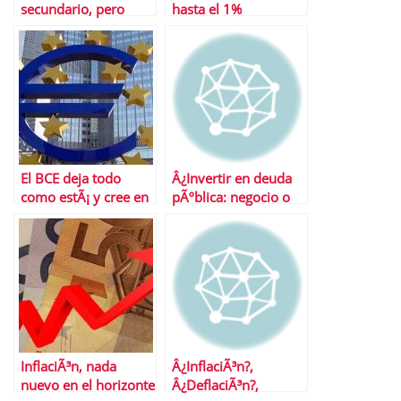
secundario, pero
hasta el 1%
sÃ³lo por ahora
El BCE deja todo
Â¿Invertir en deuda
como estÃ¡ y cree en
pÃºblica: negocio o
Grecia
suicidio?
InflaciÃ³n, nada
Â¿InflaciÃ³n?,
nuevo en el horizonte
Â¿DeflaciÃ³n?,