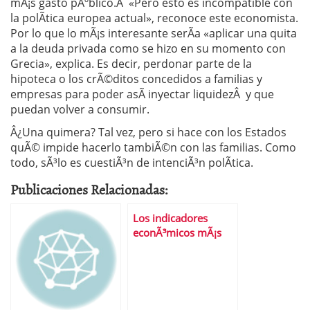
mÃ¡s gasto pÃºblico.Â «Pero esto es incompatible con
la polÃ­tica europea actual», reconoce este economista.
Por lo que lo mÃ¡s interesante serÃ­a «aplicar una quita
a la deuda privada como se hizo en su momento con
Grecia», explica. Es decir, perdonar parte de la
hipoteca o los crÃ©ditos concedidos a familias y
empresas para poder asÃ­ inyectar liquidezÂ y que
puedan volver a consumir.
Â¿Una quimera? Tal vez, pero si hace con los Estados
quÃ© impide hacerlo tambiÃ©n con las familias. Como
todo, sÃ³lo es cuestiÃ³n de intenciÃ³n polÃ­tica.
Publicaciones Relacionadas:
Los indicadores
econÃ³micos mÃ¡s
extravagantes