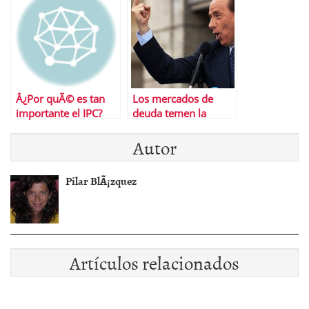
Â¿Por quÃ© es tan
Los mercados de
importante el IPC?
deuda temen la
corrupciÃ³n: el
Autor
«efecto Berlusconi»
Pilar BlÃ¡zquez
Artículos relacionados