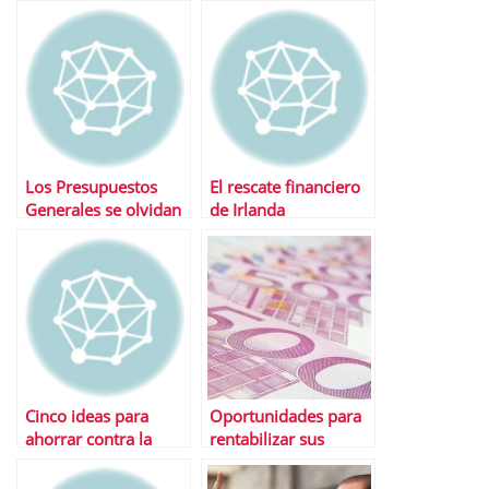
espaÃ±ol aunque sÃ­
Â¿QuÃ© nos indican
en el de EE.UU.
las materias primas?
Los Presupuestos
El rescate financiero
Generales se olvidan
de Irlanda
del IPC pero no de los
impuestos
Cinco ideas para
Oportunidades para
ahorrar contra la
rentabilizar sus
inflaciÃ³n
ahorros