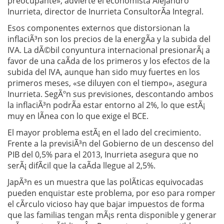
preocupante», advierte el economista Alejandro
Inurrieta, director de Inurrieta ConsultorÃ­a Integral.
Esos componentes externos que distorsionan la
inflaciÃ³n son los precios de la energÃ­a y la subida del
IVA. La dÃ©bil conyuntura internacional presionarÃ¡ a
favor de una caÃ­da de los primeros y los efectos de la
subida del IVA, aunque han sido muy fuertes en los
primeros meses, «se diluyen con el tiempo», asegura
Inurrieta. SegÃºn sus previsiones, descontando ambos
la inflaciÃ³n podrÃ­a estar entorno al 2%, lo que estÃ¡
muy en lÃ­nea con lo que exige el BCE.
El mayor problema estÃ¡ en el lado del crecimiento.
Frente a la previsiÃ³n del Gobierno de un descenso del
PIB del 0,5% para el 2013, Inurrieta asegura que no
serÃ¡ difÃ­cil que la caÃ­da llegue al 2,5%.
JapÃ³n es un muestra que las polÃ­ticas equivocadas
pueden enquistar este problema, por eso para romper
el cÃ­rculo vicioso hay que bajar impuestos de forma
que las familias tengan mÃ¡s renta disponible y generar