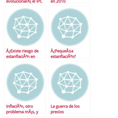
evolucionarÃ¡ el IPC
en 2010
en 2011?
Â¿Existe riesgo de
Â¿PequeÃ±a
estanflaciÃ³n en
estanflaciÃ³n?
EspaÃ±a?
InflaciÃ³n, otro
La guerra de los
problema mÃ¡s, y
precios
van…