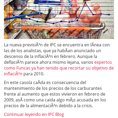
La nueva previsiÃ³n de IPC se encuentra en lÃ­nea con
las de los analistas, que ya habÃ­an anunciado un
descenso de la inflaciÃ³n en febrero. Aunque la
deflaciÃ³n parece ahora mismo lejana, varios
expertos
como Funcas ya han tenido que recortar su objetivo de
inflaciÃ³n
para 2010.
En este casola caÃ­da es consecuencia del
mantenimiento de los precios de los carburantes
frente al aumento que estos vivieron en febrero de
2009, asÃ­ como una caida algo mÃ¡s acusada en los
precios de la alimentaciÃ³n debido a la crisis.
Continuar leyendo en IPC Blog