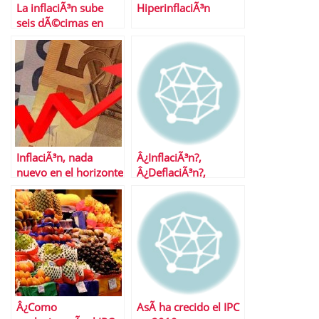
La inflaciÃ³n sube
HiperinflaciÃ³n
seis dÃ©cimas en
marzo
InflaciÃ³n, nada
Â¿InflaciÃ³n?,
nuevo en el horizonte
Â¿DeflaciÃ³n?,
espaÃ±ol aunque sÃ­
Â¿QuÃ© nos indican
en el de EE.UU.
las materias primas?
Â¿Como
AsÃ­ ha crecido el IPC