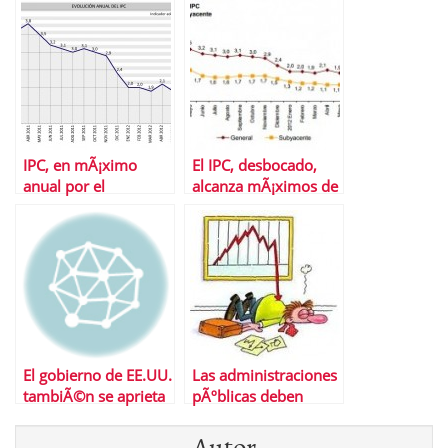
IPC, en mÃ¡ximo
El IPC, desbocado,
anual por el
alcanza mÃ¡ximos de
encarecimiento de
17 meses
los carburantes
El gobierno de EE.UU.
Las administraciones
tambiÃ©n se aprieta
pÃºblicas deben
el cinturÃ³n
5.510 millones a los
Autor
autÃ³nomos