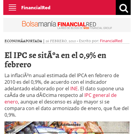
Toggle
FinancialRed
navigation
ECONOMÃ­A
PORTADA
|
26 FEBRERO, 2010
-
Escrito por:
FinancialRed
El IPC se sitÃºa en el 0,9% en
febrero
La inflaciÃ³n anual estimada del IPCA en febrero de
2010 es del 0,9%, de acuerdo con el indicador
adelantado elaborado por el
INE
. El dato supone una
caÃ­da de una dÃ©cima respecto al
IPC general de
enero
, aunque el descenso es algo mayor si se
compara con el dato armonizado de enero, que fue del
0,9%.