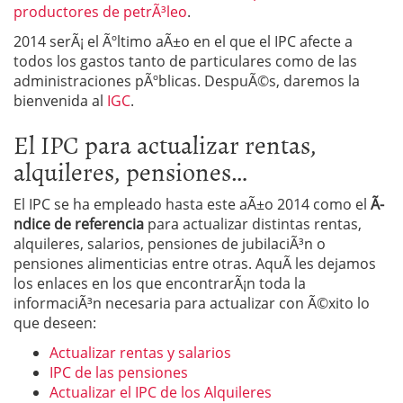
productores de petrÃ³leo
.
2014 serÃ¡ el Ãºltimo aÃ±o en el que el IPC afecte a
todos los gastos tanto de particulares como de las
administraciones pÃºblicas. DespuÃ©s, daremos la
bienvenida al
IGC
.
El IPC para actualizar rentas,
alquileres, pensiones…
El IPC se ha empleado hasta este aÃ±o 2014 como el
Ã­
ndice de referencia
para actualizar distintas rentas,
alquileres, salarios, pensiones de jubilaciÃ³n o
pensiones alimenticias entre otras. AquÃ­ les dejamos
los enlaces en los que encontrarÃ¡n toda la
informaciÃ³n necesaria para actualizar con Ã©xito lo
que deseen:
Actualizar rentas y salarios
IPC de las pensiones
Actualizar el IPC de los Alquileres