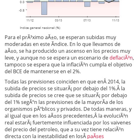
Para el prÃ³ximo aÃ±o, se esperan subidas muy
moderadas en este Ã­ndice. En lo que llevamos de
aÃ±o, se ha producido un ascenso en los precios muy
leve, y aunque no se espera un escenario de
deflaciÃ³n
,
tampoco se espera que la inflaciÃ³n cumpla el objetivo
del BCE de mantenerse en el 2%.
Todas las previsiones coinciden en que enÂ 2014, la
subida de precios se situarÃ¡ por debajo del 1%.Â la
subida de precios se cree que se situarÃ¡ por debajo
del 1% segÃºn las previsiones de la mayorÃ­a de los
organismos pÃºblicos y privados. De todas maneras, y
al igual que en los aÃ±os precedentes,Â la evoluciÃ³n
real estarÃ¡ fuertemente influenciada por los vaivenes
del precio del petroleo, que a su vez tiene relaciÃ³n
directa con la inestabilidad en losÂ
paÃ­ses