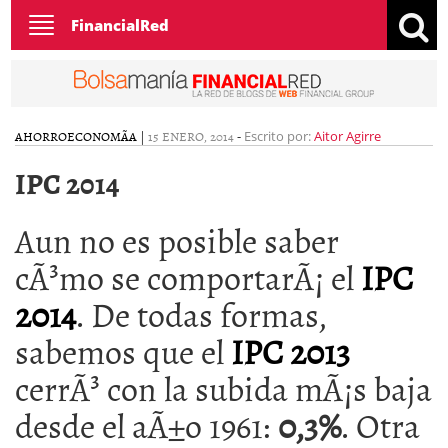
Toggle
FinancialRed
navigation
AHORRO
ECONOMÃ­A
|
15 ENERO, 2014
-
Escrito por:
Aitor Agirre
IPC 2014
Aun no es posible saber
cÃ³mo se comportarÃ¡ el
IPC
2014
. De todas formas,
sabemos que el
IPC 2013
cerrÃ³ con la subida mÃ¡s baja
desde el aÃ±o 1961:
0,3%
. Otra