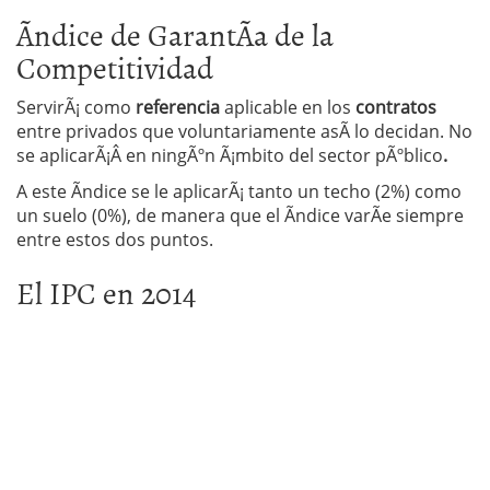
Ãndice de GarantÃ­a de la
Competitividad
ServirÃ¡ como
referencia
aplicable en los
contratos
entre privados que voluntariamente asÃ­ lo decidan. No
se aplicarÃ¡Â en ningÃºn Ã¡mbito del sector pÃºblico
.
A este Ã­ndice se le aplicarÃ¡ tanto un techo (2%) como
un suelo (0%), de manera que el Ã­ndice varÃ­e siempre
entre estos dos puntos.
El IPC en 2014