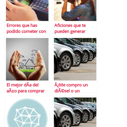
Errores que has
Aficiones que te
podido cometer con
pueden generar
tu tarjeta de crÃ©dito
ingresos
este verano
El mejor dÃ­a del
Â¿Me compro un
aÃ±o para comprar
diÃ©sel o un
una casa
gasolina?