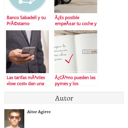
Banco Sabadell y su
Â¿Es posible
PrÃ©stamo
empeÃ±ar tu coche y
ExpansiÃ³n, una
seguir utilizÃ¡ndolo?
buena opciÃ³n para
Ahora sÃ­
tu financiaciÃ³n
Las tarifas mÃ³viles
Â¿CÃ³mo pueden las
«low cost» dan una
pymes y los
gran mordida al
autÃ³nomos lograr
Autor
mercado de la
financiaciÃ³n?
telefonÃ­a
Aitor Agirre