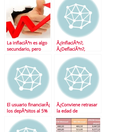
La inflaciÃ³n es algo
Â¿InflaciÃ³n?,
secundario, pero
Â¿DeflaciÃ³n?,
sÃ³lo por ahora
Â¿QuÃ© nos indican
las materias primas?
El usuario financiarÃ¡
Â¿Conviene retrasar
los depÃ³sitos al 5%
la edad de
de la banca
jubilaciÃ³n?