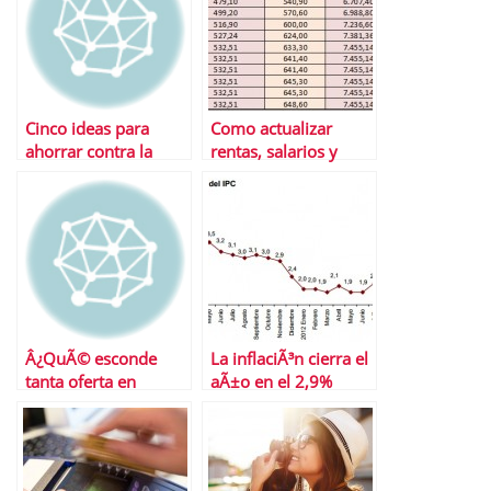
Cinco ideas para
Como actualizar
ahorrar contra la
rentas, salarios y
inflaciÃ³n
alquileres
Â¿QuÃ© esconde
La inflaciÃ³n cierra el
tanta oferta en
aÃ±o en el 2,9%
depÃ³sitos?