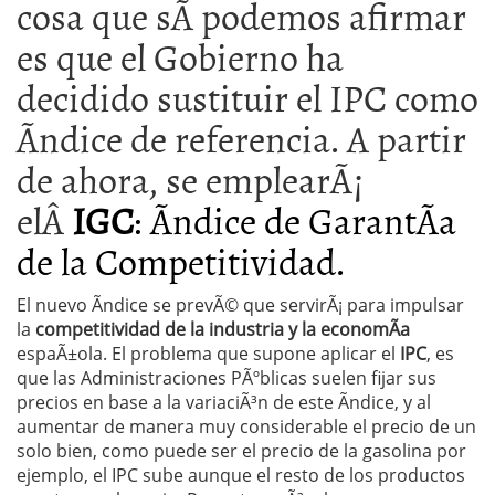
cosa que sÃ­ podemos afirmar
es que el Gobierno ha
decidido sustituir el IPC como
Ã­ndice de referencia. A partir
de ahora, se emplearÃ¡
elÂ
IGC
: Ãndice de GarantÃ­a
de la Competitividad.
El nuevo Ã­ndice se prevÃ© que servirÃ¡ para impulsar
la
competitividad de la industria y la economÃ­a
espaÃ±ola. El problema que supone aplicar el
IPC
, es
que las Administraciones PÃºblicas suelen fijar sus
precios en base a la variaciÃ³n de este Ã­ndice, y al
aumentar de manera muy considerable el precio de un
solo bien, como puede ser el precio de la gasolina por
ejemplo, el IPC sube aunque el resto de los productos