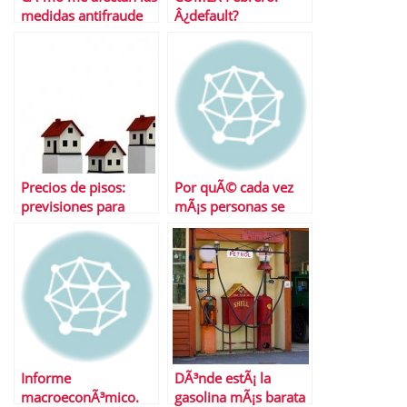
medidas antifraude
Â¿default?
Precios de pisos:
Por quÃ© cada vez
previsiones para
mÃ¡s personas se
2014
sienten atraÃ­das por
las Opciones Binarias
Informe
DÃ³nde estÃ¡ la
macroeconÃ³mico.
gasolina mÃ¡s barata