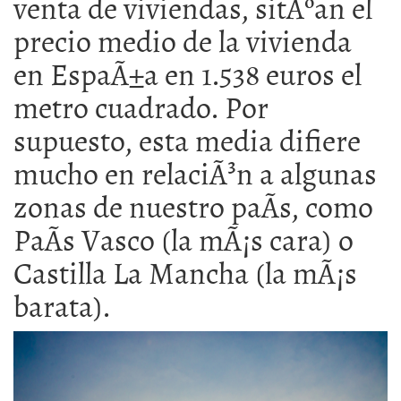
venta de viviendas, sitÃºan el
precio medio de la vivienda
en EspaÃ±a en 1.538 euros el
metro cuadrado. Por
supuesto, esta media difiere
mucho en relaciÃ³n a algunas
zonas de nuestro paÃ­s, como
PaÃ­s Vasco (la mÃ¡s cara) o
Castilla La Mancha (la mÃ¡s
barata).