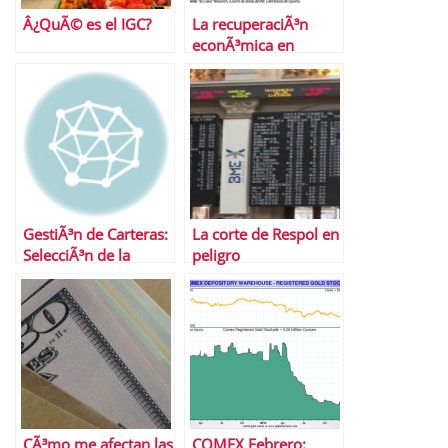
Â¿QuÃ© es el IGC?
La recuperaciÃ³n
econÃ³mica en
EspaÃ±a,
Â¿consolidada?
GestiÃ³n de Carteras:
La corte de Respol en
SelecciÃ³n de la
peligro
cartera Ã³ptima
CÃ³mo me afectan las
COMEX Febrero: