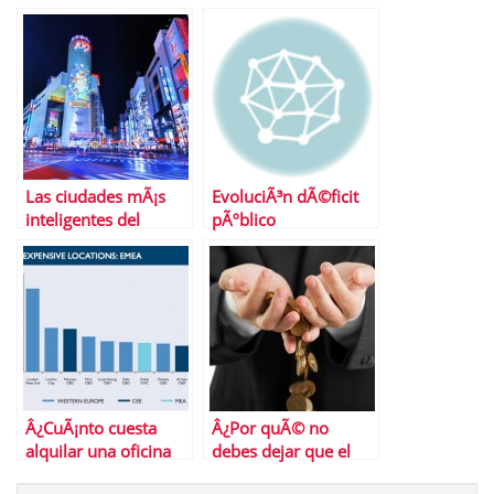
Del 24 al 28 de
de Madrid
febrero de 2014
Las ciudades mÃ¡s
EvoluciÃ³n dÃ©ficit
inteligentes del
pÃºblico
mundo
Â¿CuÃ¡nto cuesta
Â¿Por quÃ© no
alquilar una oficina
debes dejar que el
en Madrid?
banco gestione tus