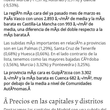
(-9,53%).
La regiÃ³n mÃ¡s cara del ya pasado mes de marzo es
PaÃ­s Vasco con unos 2.893 â‚¬/mÂ² de media y la mÃ¡s
barata es Castilla-La Mancha con 993 â‚¬/mÂ² de
media, una diferencia de mÃ¡s del doble respecto a la
mÃ¡s barata.Â
Las subidas mÃ¡s importantes en relaciÃ³n a provincias
son en Las Palmas (1,29%), Santa Cruz de Tenerife
(0,68%) y Huesca (0,66%). En el lado contrario de la
lista, tenemos como las mayores bajadas CÃ³rdoba
(-3,56%), Murcia (-3,32%) y Pontevedra (-3,25%).
La provincia mÃ¡s cara es GuipÃºzcoa con 3.302
â‚¬/mÂ² y la mÃ¡s barata es Cuenca 682 â‚¬/mÂ², muy
por debajo de la media a nivel de Comunidades
AutÃ³nomas.Â
Â Precios en las capitales y distritos
Destacamos las capitales de Madrid con una subida del