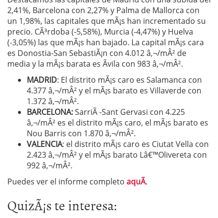
2,41%, Barcelona con 2,27% y Palma de Mallorca con
un 1,98%, las capitales que mÃ¡s han incrementado su
precio. CÃ³rdoba (-5,58%), Murcia (-4,47%) y Huelva
(-3,05%) las que mÃ¡s han bajado. La capital mÃ¡s cara
es Donostia-San SebastiÃ¡n con 4.012 â‚¬/mÂ² de
media y la mÃ¡s barata es Ãvila con 983 â‚¬/mÂ².
MADRID
: El distrito mÃ¡s caro es Salamanca con
4.377 â‚¬/mÂ² y el mÃ¡s barato es Villaverde con
1.372 â‚¬/mÂ².
BARCELONA:
SarriÃ -Sant Gervasi con 4.225
â‚¬/mÂ² es el distrito mÃ¡s caro, el mÃ¡s barato es
Nou Barris con 1.870 â‚¬/mÂ².
VALENCIA
: el distrito mÃ¡s caro es Ciutat Vella con
2.423 â‚¬/mÂ² y el mÃ¡s barato Lâ€™Olivereta con
992 â‚¬/mÂ².
Puedes ver el informe completo
aquÃ­
.
QuizÃ¡s te interesa: