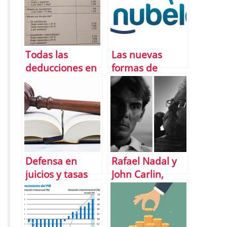
emprendedores
con 4YFN
Todas las
Las nuevas
deducciones en
formas de
la declaraciÃ³n
encontrar
de la renta 2014
trabajo
Defensa en
Rafael Nadal y
juicios y tasas
John Carlin,
gratuitas gracias
cerca con Banco
a LegÃ¡litas
Sabadell