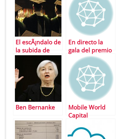
la economÃ­a
espaÃ±ola
El escÃ¡ndalo de
En directo la
la subida de
gala del premio
tasas
Nobel de la Paz
universitarias
2013
Ben Bernanke
Mobile World
Capital
Barcelona
apuesta por los