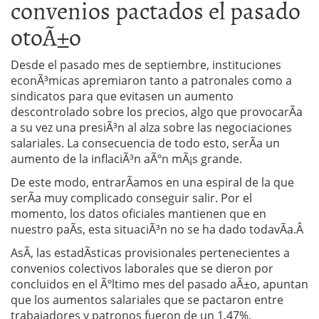
convenios pactados el pasado
otoÃ±o
Desde el pasado mes de septiembre, instituciones
econÃ³micas apremiaron tanto a patronales como a
sindicatos para que evitasen un aumento
descontrolado sobre los precios, algo que provocarÃ­a
a su vez una presiÃ³n al alza sobre las negociaciones
salariales. La consecuencia de todo esto, serÃ­a un
aumento de la inflaciÃ³n aÃºn mÃ¡s grande.
De este modo, entrarÃ­amos en una espiral de la que
serÃ­a muy complicado conseguir salir. Por el
momento, los datos oficiales mantienen que en
nuestro paÃ­s, esta situaciÃ³n no se ha dado todavÃ­a.Â
AsÃ­, las estadÃ­sticas provisionales pertenecientes a
convenios colectivos laborales que se dieron por
concluidos en el Ãºltimo mes del pasado aÃ±o, apuntan
que los aumentos salariales que se pactaron entre
trabajadores y patronos fueron de un 1,47%,