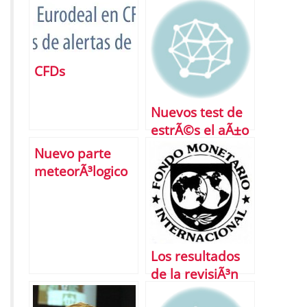
CFDs
Nuevos test de
estrÃ©s el aÃ±o
que viene
Nuevo parte
meteorÃ³logico
de la bolsa
espaÃ±ola: los
nubarrones
siguen ahÃ­.
Los resultados
de la revisiÃ³n
anual del FMI a