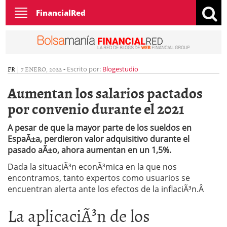
Toggle
FinancialRed
navigation
FR
|
7 ENERO, 2022
-
Escrito por:
Blogestudio
Aumentan los salarios pactados
por convenio durante el 2021
A pesar de que la mayor parte de los sueldos en
EspaÃ±a, perdieron valor adquisitivo durante el
pasado aÃ±o, ahora aumentan en un 1,5%.
Dada la situaciÃ³n econÃ³mica en la que nos
encontramos, tanto expertos como usuarios se
encuentran alerta ante los efectos de la inflaciÃ³n.Â
La aplicaciÃ³n de los