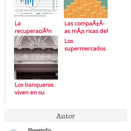
La
Las compaÃ±Ã­
recuperaciÃ³n
as mÃ¡s ricas del
econÃ³mica en
planeta
Los
EspaÃ±a,
supermercados
Â¿consolidada?
mÃ¡s baratos de
EspaÃ±a
Los banqueros
viven en su
burbuja
Autor
Blogestudio