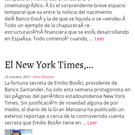
cinematogrÃ¡fico. Â Es el sorprendente breve espacio
temporal que va entre la noticia del nacimiento
delÂ Banco EvoÂ y la de que se liquida o se «vende».Â
Todo un ejemplo de la chapuceraÂ re-
estructuraciÃ³nÂ financiera que se estÃ¡ desarrollando
en EspaÃ±a. Todo comenzÃ³ cuando, …
Leer
El New York Times,...
25 octubre, 2012
Irene Ventura
La fortuna secreta de Emilio BotÃ­n, presidente de
Banco Santander, ha sido esta semana protagonista en
las pÃ¡ginas del periÃ³dico estadounidense New York
Times. Sin justificaciÃ³n de novedad alguna de por
medio, el diario de la Gran Manzana ha publicado un
extenso reportaje a cerca de la controvertida cuenta
secreta que Emilio BotÃ­n tiene en …
Leer