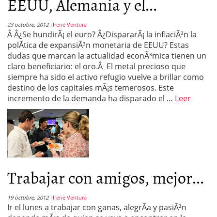
EEUU, Alemania y el...
23 octubre, 2012
Irene Ventura
Â Â¿Se hundirÃ¡ el euro? Â¿DispararÃ¡ la inflaciÃ³n la
polÃ­tica de expansiÃ³n monetaria de EEUU? Estas
dudas que marcan la actualidad econÃ³mica tienen un
claro beneficiario: el oro.Â El metal precioso que
siempre ha sido el activo refugio vuelve a brillar como
destino de los capitales mÃ¡s temerosos. Este
incremento de la demanda ha disparado el …
Leer
Trabajar con amigos, mejor...
19 octubre, 2012
Irene Ventura
Ir el lunes a trabajar con ganas, alegrÃ­a y pasiÃ³n