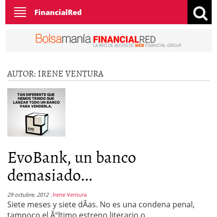
Toggle
FinancialRed
navigation
AUTOR:
IRENE VENTURA
EvoBank, un banco
demasiado...
29 octubre, 2012
Irene Ventura
Siete meses y siete dÃ­as. No es una condena penal,
tampoco el Ãºltimo estreno literario o