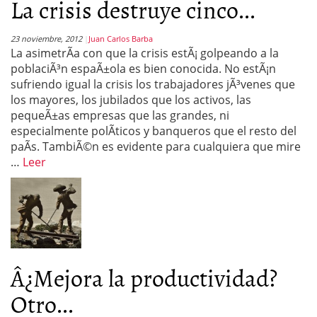
La crisis destruye cinco...
23 noviembre, 2012
Juan Carlos Barba
La asimetrÃ­a con que la crisis estÃ¡ golpeando a la
poblaciÃ³n espaÃ±ola es bien conocida. No estÃ¡n
sufriendo igual la crisis los trabajadores jÃ³venes que
los mayores, los jubilados que los activos, las
pequeÃ±as empresas que las grandes, ni
especialmente polÃ­ticos y banqueros que el resto del
paÃ­s. TambiÃ©n es evidente para cualquiera que mire
…
Leer
Â¿Mejora la productividad?
Otro...