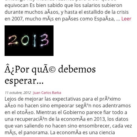
equivocan Es bien sabido que los salarios subieron
durante muchos aÃ±os, y hasta el estallido de la crisis
en 2007, mucho mÃ¡s en paÃ­ses como EspaÃ±a, …
Leer
Â¿Por quÃ© debemos
esperar...
11 octubre, 2012
Juan Carlos Barba
Lejos de mejorar las expectativas para el prÃ³ximo
aÃ±o no hacen sino empeorar segÃºn nos adentramos
en el otoÃ±o. Mientras el Gobierno parece fiar todo a
una recuperaciÃ³n de la economÃ­a en 2013, los datos
que van saliendo no hacen sino ensombrecer, cada vez
mÃ¡s, el panorama. La economÃ­a es una ciencia