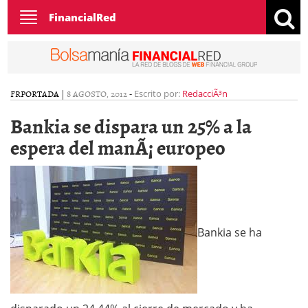
Toggle
FinancialRed
navigation
FR
PORTADA
|
8 AGOSTO, 2012
-
Escrito por:
RedacciÃ³n
Bankia se dispara un 25% a la
espera del manÃ¡ europeo
Bankia se ha