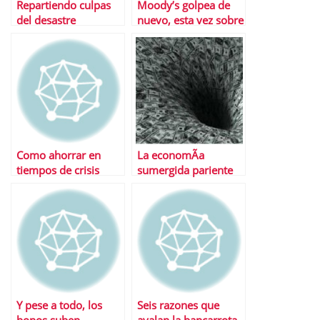
Repartiendo culpas
Moody’s golpea de
del desastre
nuevo, esta vez sobre
inmobiliario
la banca
Â¿CÃ³mo hemos
llegado hasta aquÃ­ y
quÃ© hacer ahora
con tu piso?
Como ahorrar en
La economÃ­a
tiempos de crisis
sumergida pariente
de la crisis
Y pese a todo, los
Seis razones que