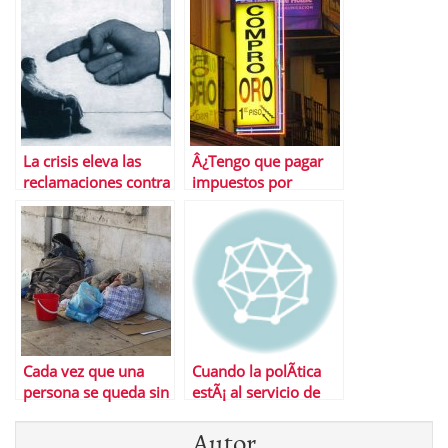
â€œbancarrotaâ€
reforma laboral
La crisis eleva las
Â¿Tengo que pagar
reclamaciones contra
impuestos por
directivos en
vender mis joyas?
EspaÃ±a
Cada vez que una
Cuando la polÃ­tica
persona se queda sin
estÃ¡ al servicio de
empleo aumentan
los intereses
Autor
nuestras
econÃ³micos