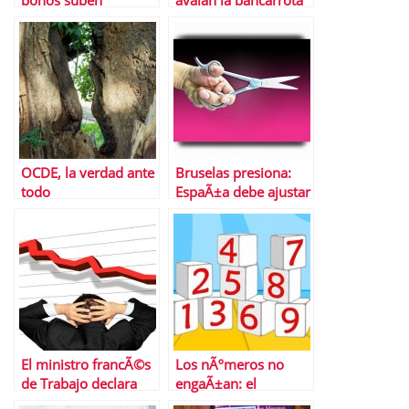
bonos suben
avalan la bancarrota
griega
OCDE, la verdad ante
Bruselas presiona:
todo
EspaÃ±a debe ajustar
mÃ¡s las pensiones
El ministro francÃ©s
Los nÃºmeros no
de Trabajo declara
engaÃ±an: el
que su paÃ­s estÃ¡ en
desastre de la Ãºltima