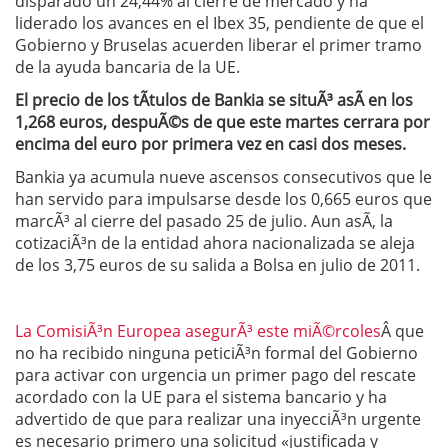
disparado un 24,44% al cierre de mercado y ha
liderado los avances en el Ibex 35, pendiente de que el
Gobierno y Bruselas acuerden liberar el primer tramo
de la ayuda bancaria de la UE.
El precio de los tÃ­tulos de Bankia se situÃ³ asÃ­ en los
1,268 euros, despuÃ©s de que este martes cerrara por
encima del euro por primera vez en casi dos meses.
Bankia ya acumula nueve ascensos consecutivos que le
han servido para impulsarse desde los 0,665 euros que
marcÃ³ al cierre del pasado 25 de julio. Aun asÃ­, la
cotizaciÃ³n de la entidad ahora nacionalizada se aleja
de los 3,75 euros de su salida a Bolsa en julio de 2011.
La ComisiÃ³n Europea asegurÃ³ este miÃ©rcoles
Â que
no ha recibido ninguna peticiÃ³n formal del Gobierno
para activar con urgencia un primer pago del rescate
acordado con la UE para el sistema bancario y ha
advertido de que para realizar una inyecciÃ³n urgente
es necesario primero una solicitud «justificada y