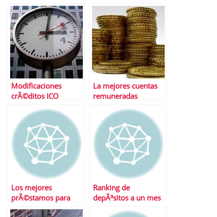
2015 para
banca no le queda
AutÃ³nomos y Pymes
otra que volver a
| InversiÃ³n en
innovar en Hipotecas
informÃ¡tica y TICs
Modificaciones
La mejores cuentas
crÃ©ditos ICO
remuneradas
liquidez junio 2012 |
El ICO esta igual de
nervioso que el
mercado
Los mejores
Ranking de
prÃ©stamos para
depÃ³sitos a un mes
coches