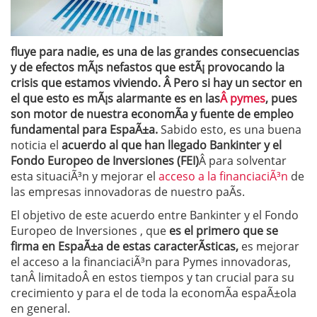
fluye para nadie, es una de las grandes consecuencias
y de efectos mÃ¡s nefastos que estÃ¡ provocando la
crisis que estamos viviendo. Â Pero si hay un sector en
el que esto es mÃ¡s alarmante es en las
Â pymes
, pues
son motor de nuestra economÃ­a y fuente de empleo
fundamental para EspaÃ±a.
Sabido esto, es una buena
noticia el
acuerdo al que han llegado Bankinter y el
Fondo Europeo de Inversiones (FEI)
Â para solventar
esta situaciÃ³n y mejorar el
acceso a la financiaciÃ³n
de
las empresas innovadoras de nuestro paÃ­s.
El objetivo de este acuerdo entre Bankinter y el Fondo
Europeo de Inversiones , que
es el primero que se
firma en EspaÃ±a de estas caracterÃ­sticas,
es mejorar
el acceso a la financiaciÃ³n para Pymes innovadoras,
tanÂ limitadoÂ en estos tiempos y tan crucial para su
crecimiento y para el de toda la economÃ­a espaÃ±ola
en general.