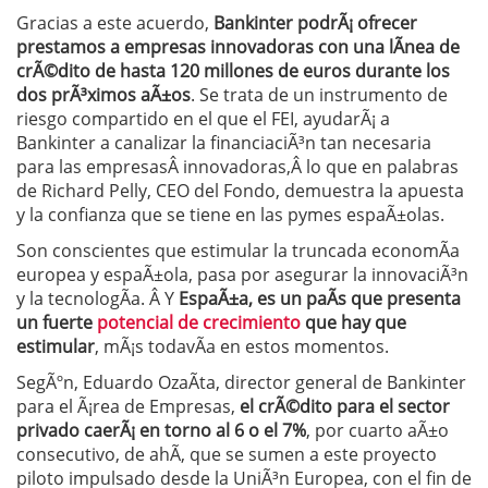
Gracias a este acuerdo,
Bankinter podrÃ¡ ofrecer
prestamos a empresas innovadoras con una lÃ­nea de
crÃ©dito de hasta 120 millones de euros durante los
dos prÃ³ximos aÃ±os
. Se trata de un instrumento de
riesgo compartido en el que el FEI, ayudarÃ¡ a
Bankinter a canalizar la financiaciÃ³n tan necesaria
para las empresasÂ innovadoras,Â lo que en palabras
de Richard Pelly, CEO del Fondo, demuestra la apuesta
y la confianza que se tiene en las pymes espaÃ±olas.
Son conscientes que estimular la truncada economÃ­a
europea y espaÃ±ola, pasa por asegurar la innovaciÃ³n
y la tecnologÃ­a. Â Y
EspaÃ±a, es un paÃ­s que presenta
un fuerte
potencial de crecimiento
que hay que
estimular
, mÃ¡s todavÃ­a en estos momentos.
SegÃºn, Eduardo OzaÃ­ta, director general de Bankinter
para el Ã¡rea de Empresas,
el crÃ©dito para el sector
privado caerÃ¡ en torno al 6 o el 7%
, por cuarto aÃ±o
consecutivo, de ahÃ­, que se sumen a este proyecto
piloto impulsado desde la UniÃ³n Europea, con el fin de