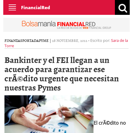
Toggle
FinancialRed
navigation
FINANZAS
PORTADA
PYME
|
28 NOVIEMBRE, 2012
-
Escrito por:
Sara de la
Torre
Bankinter y el FEI llegan a un
acuerdo para garantizar ese
crÃ©dito urgente que necesitan
nuestras Pymes
El crÃ©dito no