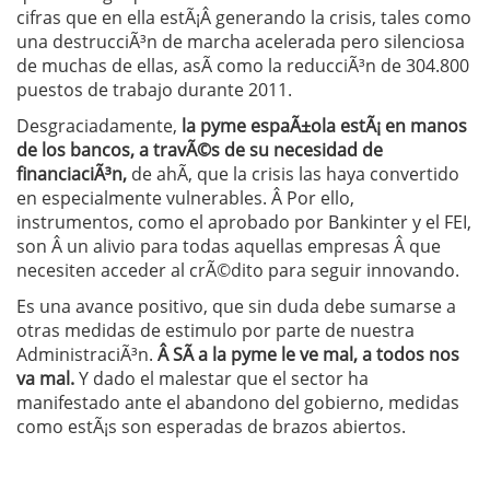
cifras que en ella estÃ¡Â generando la crisis, tales como
una destrucciÃ³n de marcha acelerada pero silenciosa
de muchas de ellas, asÃ­ como la reducciÃ³n de 304.800
puestos de trabajo durante 2011.
Desgraciadamente,
la pyme espaÃ±ola estÃ¡ en manos
de los bancos, a travÃ©s de su necesidad de
financiaciÃ³n,
de ahÃ­, que la crisis las haya convertido
en especialmente vulnerables. Â Por ello,
instrumentos, como el aprobado por Bankinter y el FEI,
son Â un alivio para todas aquellas empresas Â que
necesiten acceder al crÃ©dito para seguir innovando.
Es una avance positivo, que sin duda debe sumarse a
otras medidas de estimulo por parte de nuestra
AdministraciÃ³n.
Â SÃ­ a la pyme le ve mal, a todos nos
va mal.
Y dado el malestar que el sector ha
manifestado ante el abandono del gobierno, medidas
como estÃ¡s son esperadas de brazos abiertos.