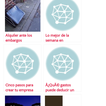
Alquiler ante los
Lo mejor de la
embargos
semana en
hipotecarios Â¿Una
Financialred
soluciÃ³n viable?
Cinco pasos para
Â¿QuÃ© gastos
crear tu empresa
puede deducir un
autÃ³nomo?