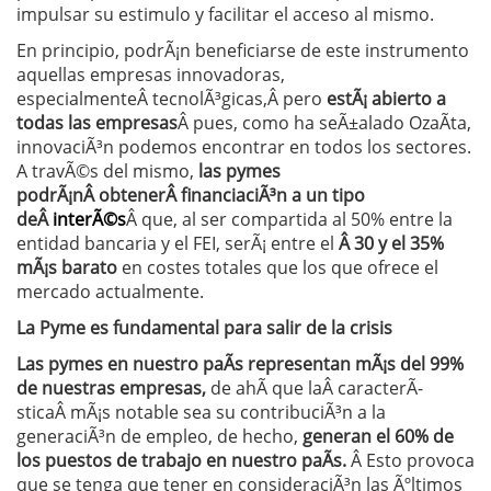
impulsar su estimulo y facilitar el acceso al mismo.
En principio, podrÃ¡n beneficiarse de este instrumento
aquellas empresas innovadoras,
especialmenteÂ tecnolÃ³gicas,Â pero
estÃ¡ abierto a
todas las empresas
Â pues, como ha seÃ±alado OzaÃ­ta,
innovaciÃ³n podemos encontrar en todos los sectores.
A travÃ©s del mismo,
las pymes
podrÃ¡nÂ obtenerÂ financiaciÃ³n a un tipo
deÂ
interÃ©s
Â que, al ser compartida al 50% entre la
entidad bancaria y el FEI, serÃ¡ entre el
Â 30 y el 35%
mÃ¡s barato
en costes totales que los que ofrece el
mercado actualmente.
La Pyme es fundamental para salir de la crisis
Las pymes en nuestro paÃ­s representan mÃ¡s del 99%
de nuestras empresas,
de ahÃ­ que laÂ caracterÃ­
sticaÂ mÃ¡s notable sea su contribuciÃ³n a la
generaciÃ³n de empleo, de hecho,
generan el 60% de
los puestos de trabajo en nuestro paÃ­s.
Â Esto provoca
que se tenga que tener en consideraciÃ³n las Ãºltimos