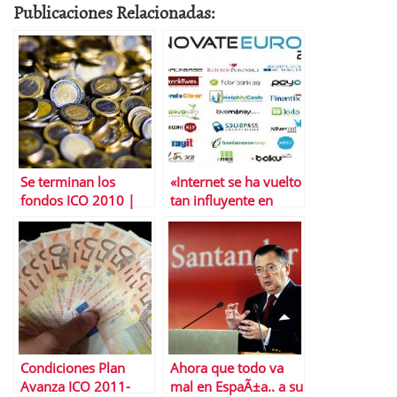
Publicaciones Relacionadas:
Se terminan los
«Internet se ha vuelto
fondos ICO 2010 |
tan influyente en
Timing Ãºltimas
finanzas como en
operaciones
mÃºsica o viajes»
Condiciones Plan
Ahora que todo va
Avanza ICO 2011-
mal en EspaÃ±a.. a su