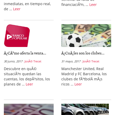
inmediatas, en tiempo real,
financiaciÃ³n, …
Leer
de …
Leer
Â¿CÃ³mo afecta la venta...
Â¿CuÃ¡les son los clubes...
30 junio, 2017
JosÃ© Trecet
31 mayo, 2017
JosÃ© Trecet
Descubre en quÃ©
Manchester United, Real
situaciÃ³n quedan las
Madrid y FC Barcelona, los
cuentas, los depÃ³sitos, los
clubes de fÃºtbolÂ mÃ¡s
planes de …
Leer
ricos …
Leer