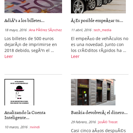
AdiÃ³s a los billetes...
Â¿Es posible empeÃ±ar tu...
18 mayo, 2016
Ana PÃ©rez SÃ¡nchez
11 abril, 2016
tech_media
Los billetes de 500 euros
El empeÃ±o de vehÃ­culos no
dejarÃ¡n de imprimirse en
es una novedad. Junto con
2018 debido, segÃºn el …
los crÃ©ditos rÃ¡pidos ha …
Leer
Leer
Analizando la Cuenta
Bankia devolverÃ¡ el dinero...
Inteligente...
29 febrero, 2016
JosÃ© Trecet
10 marzo, 2016
nvindi
Casi cinco aÃ±os despuÃ©s