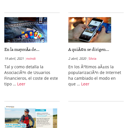
En la mayorÃ­a de...
A quiÃ©n se dirigen...
19 abril, 2021
nvindi
2 abril, 2020
Silvia
Tal y como detalla la
En los Ãºltimos aÃ±os la
AsociaciÃ³n de Usuarios
popularizaciÃ³n de Internet
Financieros, el coste de este
ha cambiado el modo en
tipo …
Leer
que …
Leer