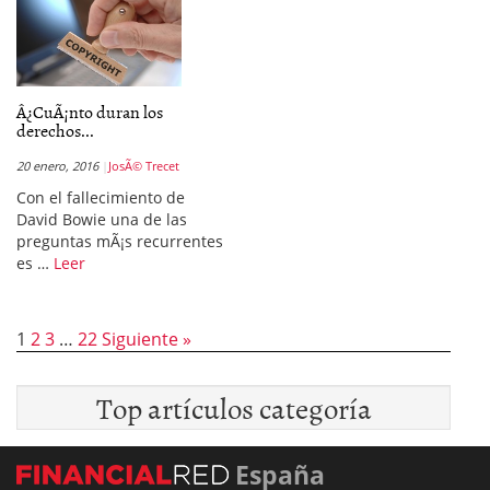
Â¿CuÃ¡nto duran los
derechos...
20 enero, 2016
JosÃ© Trecet
Con el fallecimiento de
David Bowie una de las
preguntas mÃ¡s recurrentes
es …
Leer
1
2
3
…
22
Siguiente »
Top artículos categoría
España