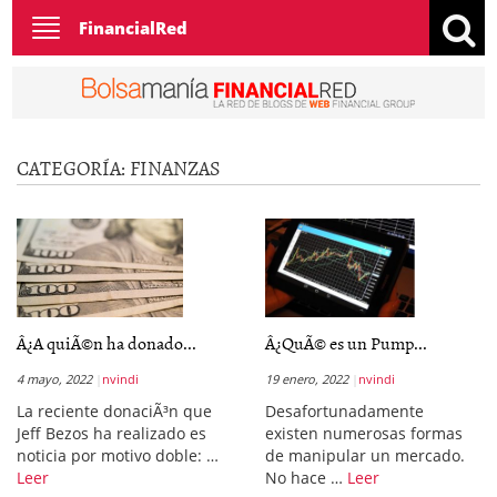
Toggle
FinancialRed
navigation
CATEGORÍA:
FINANZAS
Â¿A quiÃ©n ha donado...
Â¿QuÃ© es un Pump...
4 mayo, 2022
nvindi
19 enero, 2022
nvindi
La reciente donaciÃ³n que
Desafortunadamente
Jeff Bezos ha realizado es
existen numerosas formas
noticia por motivo doble: …
de manipular un mercado.
Leer
No hace …
Leer