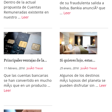
Dentro de la actual
de su fraudulenta salida a
propuesta de Cuentas
bolsa, Bankia anunciÃ³ que
Remuneradas existente en
…
Leer
nuestro …
Leer
Principales ventajas de la...
Si quieres lujo, estas...
11 febrero, 2016
JosÃ© Trecet
25 enero, 2016
JosÃ© Trecet
Que las cuentas bancarias
Algunos de los destinos
se han convertido en mucho
mÃ¡s lujosos del planeta se
mÃ¡s que en un producto …
pueden disfrutar sin …
Leer
Leer