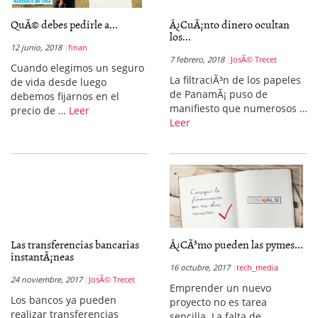
QuÃ© debes pedirle a...
Â¿CuÃ¡nto dinero ocultan
los...
12 junio, 2018
finan
7 febrero, 2018
JosÃ© Trecet
Cuando elegimos un seguro
La filtraciÃ³n de los papeles
de vida desde luego
de PanamÃ¡ puso de
debemos fijarnos en el
manifiesto que numerosos …
precio de …
Leer
Leer
Las transferencias bancarias
Â¿CÃ³mo pueden las pymes...
instantÃ¡neas
16 octubre, 2017
tech_media
24 noviembre, 2017
JosÃ© Trecet
Emprender un nuevo
Los bancos ya pueden
proyecto no es tarea
realizar transferencias
sencilla. La falta de