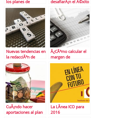
los planes de
desafiarÃ¡n el Ã©xito
transporte en
del gas natural a
Semana Santa las
largo plazo
restricciones
Nuevas tendencias en
Â¿CÃ³mo calcular el
la redacciÃ³n de
margen de
curriculums que
contribuciÃ³n?
debes conocer
CuÃ¡ndo hacer
La LÃ­nea ICO para
aportaciones al plan
2016
de pensiones