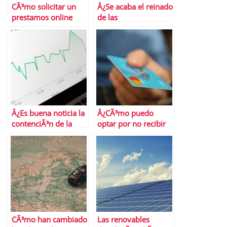
CÃ³mo solicitar un
Â¿Se acaba el reinado
prestamos online
de las
criptomonedas?
Â¿Es buena noticia la
Â¿CÃ³mo puedo
contenciÃ³n de la
optar por no recibir
inflaciÃ³n
ofertas de tarjetas de
subyacente?
crÃ©dito?
CÃ³mo han cambiado
Las renovables