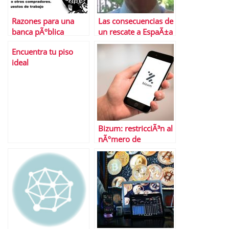
Razones para una
Las consecuencias de
banca pÃºblica
un rescate a EspaÃ±a
Encuentra tu piso
ideal
Bizum: restricciÃ³n al
nÃºmero de
operaciones