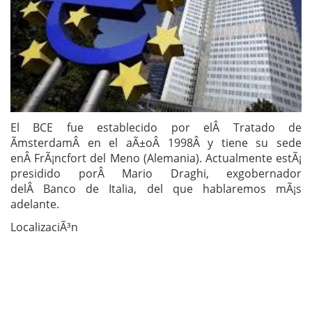
El BCE fue establecido por elÂ Tratado de
ÃmsterdamÂ en el aÃ±oÂ 1998Â y tiene su sede
enÂ FrÃ¡ncfort del Meno (Alemania). Actualmente estÃ¡
presidido porÂ Mario Draghi, exgobernador
delÂ Banco de Italia, del que hablaremos mÃ¡s
adelante.
LocalizaciÃ³n