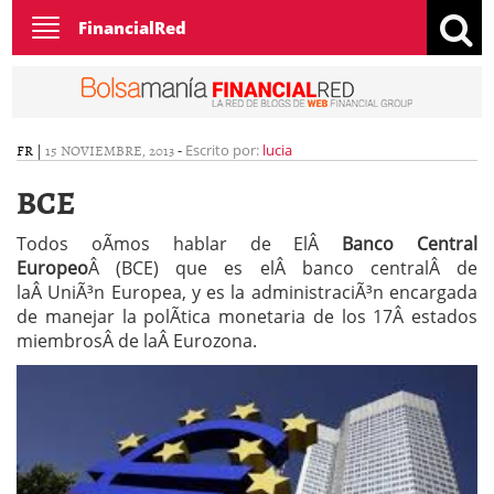
Toggle
FinancialRed
navigation
FR
|
15 NOVIEMBRE, 2013
-
Escrito por:
lucia
BCE
Todos oÃ­mos hablar de ElÂ
Banco Central
Europeo
Â (BCE) que es elÂ banco centralÂ de
laÂ UniÃ³n Europea, y es la administraciÃ³n encargada
de manejar la polÃ­tica monetaria de los 17Â estados
miembrosÂ de laÂ Eurozona.