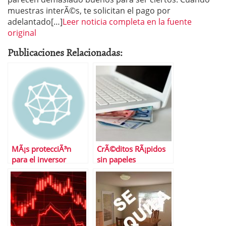
muestras interÃ©s, te solicitan el pago por
adelantado[…]
Leer noticia completa en la fuente
original
Publicaciones Relacionadas:
MÃ¡s protecciÃ³n
CrÃ©ditos RÃ¡pidos
para el inversor
sin papeles
minorista, cinco
aÃ±os despuÃ©s de
los primeros
problemas con
preferentes