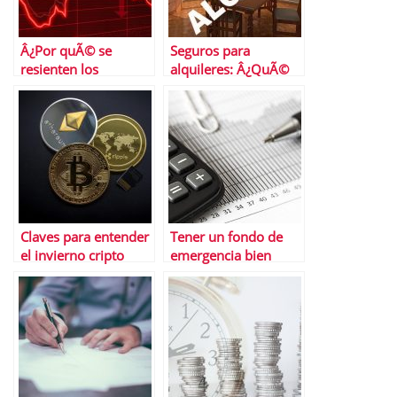
Â¿Por quÃ© se
Seguros para
resienten los
alquileres: Â¿QuÃ©
mercados asiÃ¡ticos
son y cÃ³mo
de la guerra en
funcionan?
Ucrania?
Claves para entender
Tener un fondo de
el invierno cripto
emergencia bien
Â¿cuÃ¡nto durarÃ¡?
abastecido y salir de
las deudas