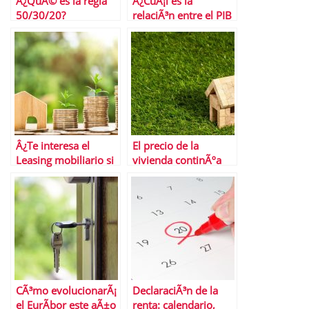
Â¿QuÃ© es la regla
Â¿CuÃ¡l es la
50/30/20?
relaciÃ³n entre el PIB
y las tasas de
desempleo?
Â¿Te interesa el
El precio de la
Leasing mobiliario si
vivienda continÃºa
vas a emprender un
aumentando en 2022
negocio?
CÃ³mo evolucionarÃ¡
DeclaraciÃ³n de la
el EurÃ­bor este aÃ±o
renta: calendario,