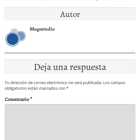
fechas y cuÃ¡ndo se
Autor
puede hacer con
Hacienda
Blogestudio
Deja una respuesta
Tu dirección de correo electrónico no será publicada.
Los campos
obligatorios están marcados con
*
Comentario
*