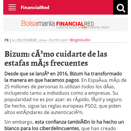
Toggle
FinancialRed
navigation
FR
|
20 DICIEMBRE, 2024
-
Escrito por:
Blogestudio
Bizum: cÃ³mo cuidarte de las
estafas mÃ¡s frecuentes
Desde que se lanzÃ³ en 2016, Bizum ha transformado
la manera en que hacemos pagos
. En EspaÃ±a, mÃ¡s de
25 millones de personas lo utilizan todos los dÃ­as,
incluyendo tanto a individuos como a empresas. Su
popularidad no es por azar: es rÃ¡pido, fÃ¡cil y seguro.
De hecho, sigue las reglas europeas PSD2, que piden
altos estÃ¡ndares de autenticaciÃ³n.
Sin embargo,
esta confianza tambiÃ©n lo ha hecho un
blanco para los ciberdelincuentes
, que han creado