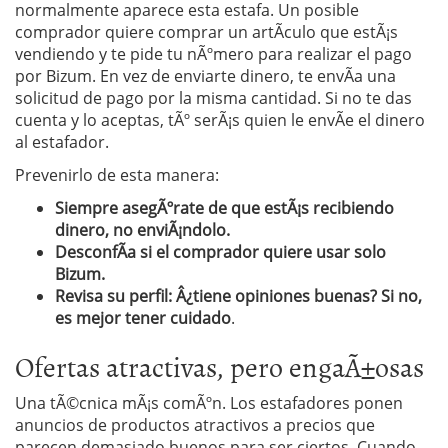
normalmente aparece esta estafa. Un posible
comprador quiere comprar un artÃ­culo que estÃ¡s
vendiendo y te pide tu nÃºmero para realizar el pago
por Bizum. En vez de enviarte dinero, te envÃ­a una
solicitud de pago por la misma cantidad. Si no te das
cuenta y lo aceptas, tÃº serÃ¡s quien le envÃ­e el dinero
al estafador.
Prevenirlo de esta manera:
Siempre asegÃºrate de que estÃ¡s recibiendo
dinero, no enviÃ¡ndolo.
DesconfÃ­a si el comprador quiere usar solo
Bizum.
Revisa su perfil: Â¿tiene opiniones buenas? Si no,
es mejor tener cuidado
.
Ofertas atractivas, pero engaÃ±osas
Una tÃ©cnica mÃ¡s comÃºn. Los estafadores ponen
anuncios de productos atractivos a precios que
parecen demasiado buenos para ser ciertos. Cuando