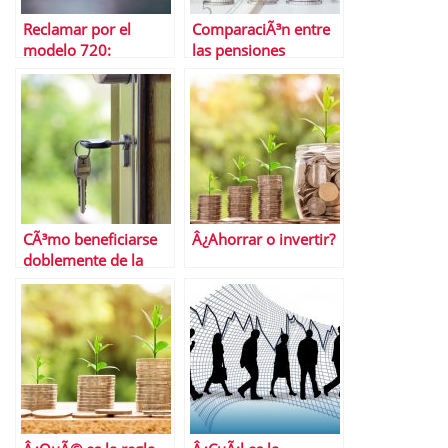
Reclamar por el
ComparaciÃ³n entre
modelo 720:
las pensiones
QuiÃ©nes pueden
pÃºblicas y los planes
hacerlo y cÃ³mo se
de pensiones
hace
privados
CÃ³mo beneficiarse
Â¿Ahorrar o invertir?
doblemente de la
contrataciÃ³n de un
seguro de impago
alquiler