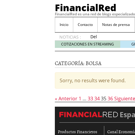
FinancialRed
FinancialRed es una red de blogs especializado
Inicio
Contacto
Notas de prensa
Del
NOTICIAS :
depósito
COTIZACIONES EN STREAMING
G
a la
diversificación:
cómo
CATEGORÍA:
BOLSA
está
cambiando
la
Sorry, no results were found.
gestión
del
ahorro
« Anterior
1
…
33
34
35
36
Siguiente
en
España
Esp
05/08/2026
Seguros de convenio en
descubren cuando ya e
Productos Financieros
Canal Economí
ReseÃ±a de SIFX: Lo Qu