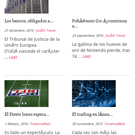
Los bancos, obligados a...
PokÃ©mon Go: Â¿comienza
a...
21 diciembre, 2016
JosÃ© Trecet
23 septiembre, 2016
JosÃ© Trecet
El Tribunal de Justicia de la
La ‘gallina de los huevos de
UniÃ³n Europea
oro’ de Nintendo pierde, tras
(TUE)Â concede el carÃ¡cter
74 …
Leer
…
Leer
El Down Jones espera...
El trading en lÃ­nea...
1 febrero, 2016
FinancialRed
30 noviembre, 2015
FinancialRed
Es todo un espectÃ¡culo. La
Cada vez son mÃ¡s las