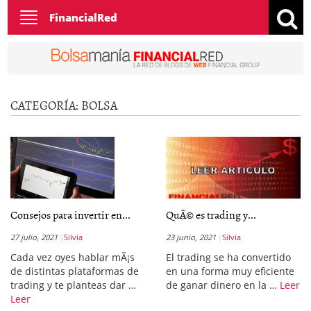
Toggle
FinancialRed
navigation
CATEGORÍA:
BOLSA
Consejos para invertir en...
QuÃ© es trading y...
27 julio, 2021
Silvia
23 junio, 2021
Silvia
Cada vez oyes hablar mÃ¡s
El trading se ha convertido
de distintas plataformas de
en una forma muy eficiente
trading y te planteas dar …
de ganar dinero en la …
Leer
Leer