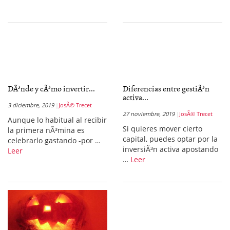
DÃ³nde y cÃ³mo invertir...
Diferencias entre gestiÃ³n
activa...
3 diciembre, 2019
JosÃ© Trecet
27 noviembre, 2019
JosÃ© Trecet
Aunque lo habitual al recibir
Si quieres mover cierto
la primera nÃ³mina es
capital, puedes optar por la
celebrarlo gastando -por …
inversiÃ³n activa apostando
Leer
…
Leer