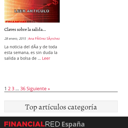
Claves sobre la salida...
28 enero, 2015
Ana PÃ©rez SÃ¡nchez
La noticia del dÃ­a y de toda
esta semana, es sin duda la
salida a bolsa de …
Leer
1
2
3
…
36
Siguiente »
Top artículos categoría
España