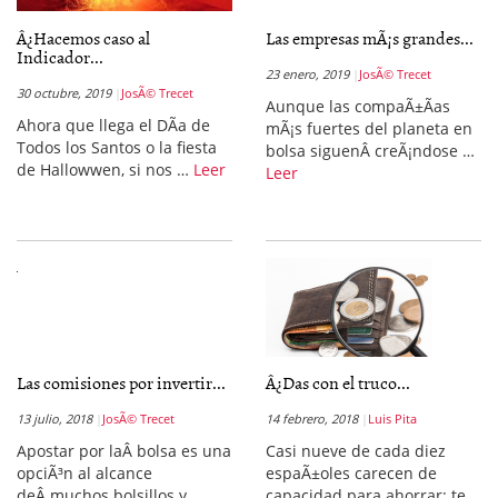
Â¿Hacemos caso al
Las empresas mÃ¡s grandes...
Indicador...
23 enero, 2019
JosÃ© Trecet
30 octubre, 2019
JosÃ© Trecet
Aunque las compaÃ±Ã­as
Ahora que llega el DÃ­a de
mÃ¡s fuertes del planeta en
Todos los Santos o la fiesta
bolsa siguenÂ creÃ¡ndose …
de Hallowwen, si nos …
Leer
Leer
Las comisiones por invertir...
Â¿Das con el truco...
13 julio, 2018
JosÃ© Trecet
14 febrero, 2018
Luis Pita
Apostar por laÂ bolsa es una
Casi nueve de cada diez
opciÃ³n al alcance
espaÃ±oles carecen de
deÂ muchos bolsillos y
capacidad para ahorrar: te