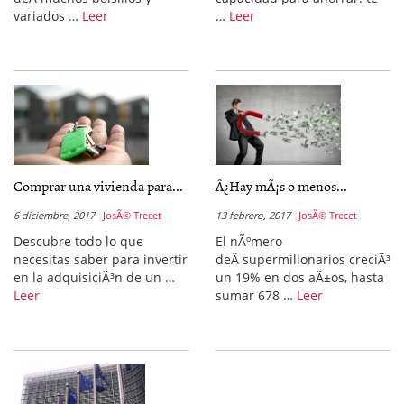
variados …
Leer
…
Leer
Comprar una vivienda para...
Â¿Hay mÃ¡s o menos...
6 diciembre, 2017
JosÃ© Trecet
13 febrero, 2017
JosÃ© Trecet
Descubre todo lo que
El nÃºmero
necesitas saber para invertir
deÂ supermillonarios creciÃ³
en la adquisiciÃ³n de un …
un 19% en dos aÃ±os, hasta
Leer
sumar 678 …
Leer