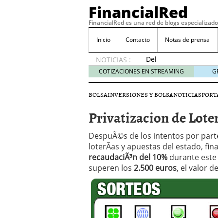
FinancialRed
FinancialRed es una red de blogs especializado
Inicio
Contacto
Notas de prensa
Del
NOTICIAS :
depósito
COTIZACIONES EN STREAMING
G
a la
diversificación:
BOLSA
INVERSIONES Y BOLSA
NOTICIAS
PORT
cómo
está
Privatizacion de Loter
cambiando
la
DespuÃ©s de los intentos por parte
gestión
loterÃ­as y apuestas del estado, fi
del
recaudaciÃ³n del 10%
ahorro
durante este
en
superen los
2.500 euros
, el valor 
España
05/08/2026
Seguros de convenio en
descubren cuando ya e
ReseÃ±a de SIFX: Lo Qu