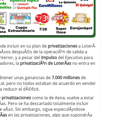
 proceso tradicional: ventajas reales para pymes
a mÃ©dica cuando trabajas por cuenta propia
de incluir en su plan de
privatizaciones
a LoterÃ­
 aÃ±os despuÃ©s de la operaciÃ³n de salida a
terior, y a pesar del
impulso
del Ejecutivo para
adores, la
privatizaciÃ³n de LoterÃ­as
no entra en
obtener unas ganancias de
7.000 millones
de
ital, pero no todos estaban de acuerdo en vender
reducir el dÃ©ficit.
y
privatizaciones
como la de Aena, vuelve a estar
­as. Pero se ha descartado totalmente incluir
te aÃ±o. Sin embargo, sigue especulÃ¡ndose
Ã­as
en las privatizaciones, algo que supondrÃ­a