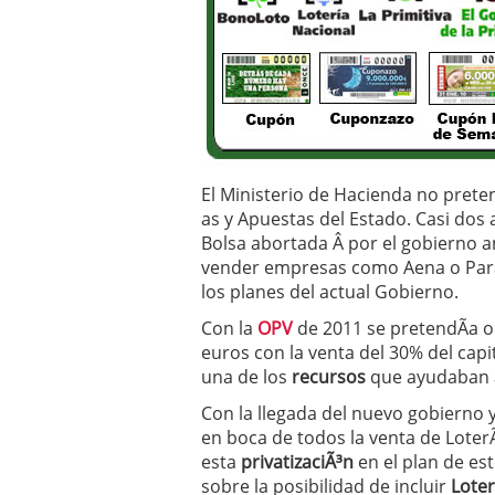
Operar
29/06/2026
Crear empresa online vs
29/05/2026
CÃ³mo afrontar una baj
26/05/2026
El Ministerio de Hacienda no preten
as y Apuestas del Estado. Casi dos
Bolsa abortada Â por el gobierno an
vender empresas como Aena o Par
los planes del actual Gobierno.
Con la
OPV
de 2011 se pretendÃ­a 
euros con la venta del 30% del cap
una de los
recursos
que ayudaban a 
Con la llegada del nuevo gobierno 
en boca de todos la venta de LoterÃ
esta
privatizaciÃ³n
en el plan de es
sobre la posibilidad de incluir
Loter