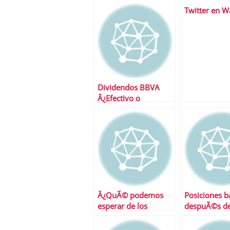
Twitter en Wa
Dividendos BBVA
Â¿Efectivo o
Acciones?
Â¿QuÃ© podemos
Posiciones ba
esperar de los
despuÃ©s de
mercados esta
semana?