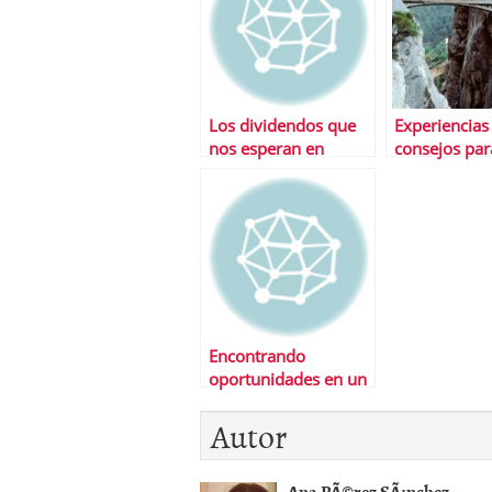
Los dividendos que
Experiencias
nos esperan en
consejos pa
febrero
#inversores 
#bolsa
Encontrando
oportunidades en un
mercado volÃ¡til
Autor
Ana PÃ©rez SÃ¡nchez