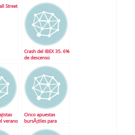
ll Street
Crash del IBEX 35. 6%
de descenso
jistas
Cinco apuestas
l verano
bursÃ¡tiles para
empezar el aÃ±o