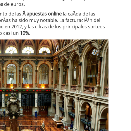
es
de euros.
nto de las
Â apuestas online
la caÃ­da de las
rÃ­as ha sido muy notable. La facturaciÃ³n del
e en 2012, y las cifras de los principales sorteos
o casi un
10%
.