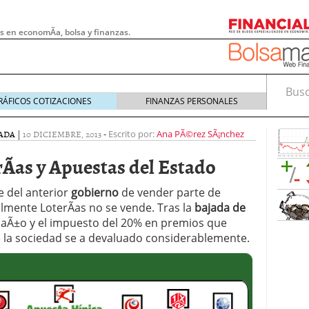
s en economÃ­a, bolsa y finanzas.
Busca
RÁFICOS COTIZACIONES
FINANZAS PERSONALES
ADA
|
10 DICIEMBRE, 2013
-
Escrito por:
Ana PÃ©rez SÃ¡nchez
Ã­as y Apuestas del Estado
 del anterior
gobierno
de vender parte de
nalmente LoterÃ­as no se vende. Tras la
bajada de
 aÃ±o y el impuesto del 20% en premios que
de la sociedad se a devaluado considerablemente.
 pymes: la obligación que muchas empresas
s demasiado tarde
20/07/2026
e Deben Saber los Traders Mexicanos Antes de