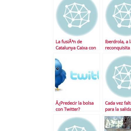
La fusiÃ³n de
Iberdrola, a l
Catalunya Caixa con
reconquisita
Sabadell, mÃ¡s cerca
Iberdrola Re
tras la venta de
Repsol YPF
Â¿Predecir la bolsa
Cada vez fal
con Twitter?
para la salid
de Facebook