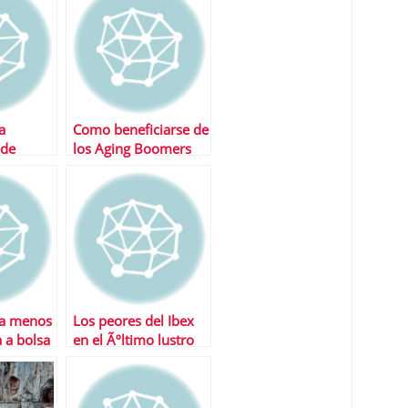
a
Como beneficiarse de
 de
los Aging Boomers
novables
ta menos
Los peores del Ibex
a a bolsa
en el Ãºltimo lustro
son….