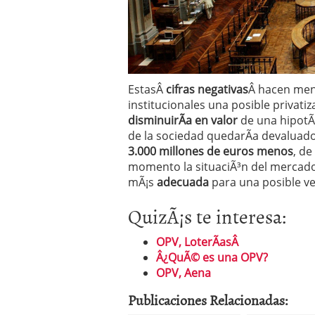
EstasÂ
cifras negativas
Â hacen meno
institucionales una posible privati
disminuirÃ­a en valor
de una hipotÃ©
de la sociedad quedarÃ­a devaluado
3.000 millones de euros menos
, d
momento la situaciÃ³n del mercado 
mÃ¡s
adecuada
para una posible ve
QuizÃ¡s te interesa:
OPV, LoterÃ­asÂ
Â¿QuÃ© es una OPV?
OPV, Aena
Publicaciones Relacionadas: