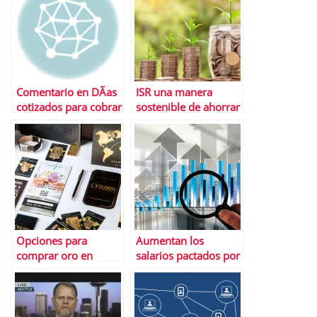
Comentario en DÃ­as
ISR una manera
cotizados para cobrar
sostenible de ahorrar
el paro por Abdou
samb
Opciones para
Aumentan los
comprar oro en
salarios pactados por
EspaÃ±a 2022
convenio durante el
2021