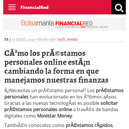
Toggle
FinancialRed
navigation
FR
|
25 JULIO, 2023
-
Escrito por:
tech_media
CÃ³mo los prÃ©stamos
personales online estÃ¡n
cambiando la forma en que
manejamos nuestras finanzas
Â¿Necesitas un prÃ©stamo personal? Los
prÃ©stamos
personales
han evolucionado en los Ãºltimos aÃ±os.
Gracias a las nuevas tecnologÃ­as es posible
solicitar
prÃ©stamos personales online
a travÃ©s de bandas
digitales como
Movistar Money
.
TambiÃ©n conocidos como
prÃ©stamos rÃ¡pidos
,