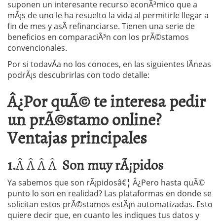
suponen un interesante recurso econÃ³mico que a
mÃ¡s de uno le ha resuelto la vida al permitirle llegar a
fin de mes y asÃ­ refinanciarse. Tienen una serie de
beneficios en comparaciÃ³n con los prÃ©stamos
convencionales.
Por si todavÃ­a no los conoces, en las siguientes lÃ­neas
podrÃ¡s descubrirlas con todo detalle:
Â¿Por quÃ© te interesa pedir
un prÃ©stamo online?
Ventajas principales
1.
Â Â Â Â
Son muy rÃ¡pidos
Ya sabemos que son rÃ¡pidosâ€¦ Â¿Pero hasta quÃ©
punto lo son en realidad? Las plataformas en donde se
solicitan estos prÃ©stamos estÃ¡n automatizadas. Esto
quiere decir que, en cuanto les indiques tus datos y