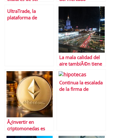
declarada bono
inmobiliario de la
UltraTrade, la
basura
mano de Borja Mateo
plataforma de
negociaciÃ³n
avanzada
La mala calidad del
aire tambiÃ©n tiene
un coste econÃ³mico
Continua la escalada
de la firma de
hipotecas: un 36,8%
mÃ¡s en julio
Â¿Invertir en
criptomonedas es
para todos los