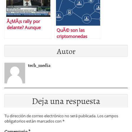
Â¿MÃ¡s rally por
delante? Aunque
QuÃ© son las
parezca mentira eso
criptomonedas
pareceâ€¦
basura (y por quÃ©
Autor
hay que saberlo)
tech_media
Deja una respuesta
Tu dirección de correo electrónico no será publicada.
Los campos
obligatorios están marcados con
*
Comentario
*