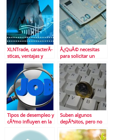
inversores?
XLNTrade, caracterÃ­
Â¿QuÃ© necesitas
sticas, ventajas y
para solicitar un
desventajas del
prÃ©stamo personal?
brÃ³ker
Tipos de desempleo y
Suben algunos
cÃ³mo influyen en la
depÃ³sitos, pero no
tasa de paro
todos ni todos los
plazos