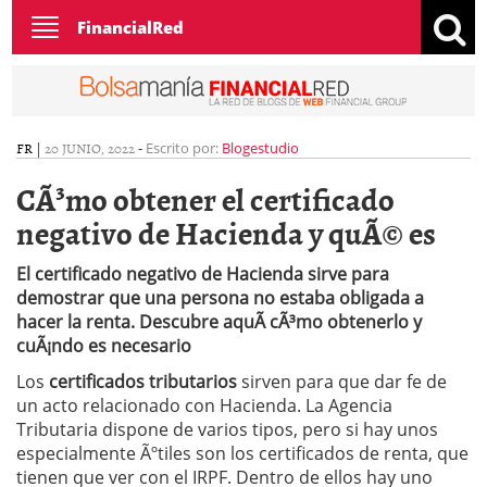
Toggle
FinancialRed
navigation
FR
|
20 JUNIO, 2022
-
Escrito por:
Blogestudio
CÃ³mo obtener el certificado
negativo de Hacienda y quÃ© es
El certificado negativo de Hacienda sirve para
demostrar que una persona no estaba obligada a
hacer la renta. Descubre aquÃ­ cÃ³mo obtenerlo y
cuÃ¡ndo es necesario
Los
certificados tributarios
sirven para que dar fe de
un acto relacionado con Hacienda. La Agencia
Tributaria dispone de varios tipos, pero si hay unos
especialmente Ãºtiles son los certificados de renta, que
tienen que ver con el IRPF. Dentro de ellos hay uno