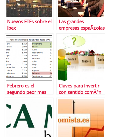
Nuevos ETFs sobre el
Las grandes
Ibex
empresas espaÃ±olas
destacan la necesidad
de que Latam
desarrolle sus bolsas
Febrero es el
Claves para invertir
segundo peor mes
con sentido comÃºn
para las bolsas