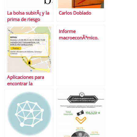
La bolsa subirÃ¡ y la
Carlos Doblado
prima de riesgo
bajarÃ¡
Informe
macroeconÃ³mico.
Del 27 al 31 de enero
de 2014
Aplicaciones para
encontrar la
gasolinera mÃ¡s
barata