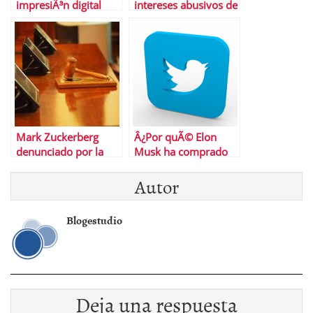
impresiÃ³n digital
intereses abusivos de
las tarjetas revolving
Mark Zuckerberg
Â¿Por quÃ© Elon
denunciado por la
Musk ha comprado
fiscalÃ­a Â¿quÃ© ha
Twitter?
Autor
ocurrido?
Blogestudio
Deja una respuesta