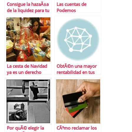
Consigue la hazaÃ±a
Las cuentas de
de la liquidez para tu
Podemos
proyecto empresarial
La cesta de Navidad
ObtÃ©n una mayor
ya es un derecho
rentabilidad en tus
adquirido por los
ahorros con los
trabajadores… en
roboadvisors
ciertas empresas
Por quÃ© elegir la
CÃ³mo reclamar los