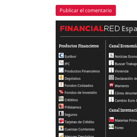
Esp
Productos Financieros
Canal Economí
Euribor
Noticias Econ
IPC
Buscar Trabaj
Productos Financieros
Vivienda
Depósitos
Declaración de
Fondos Cotizados
Warrants
Fondos de Inversión
Cómo Ahorrar
Créditos
Cambio Euro 
Préstamos
Canal Internaci
Seguros
Materias Prim
Tarjetas de Crédito
Forex
Cuentas Corrientes
Mejores Depósitos