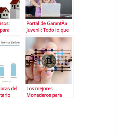
isos:
Portal de GarantÃ­a
 para
Juvenil: Todo lo que
necesitas saber
bras del
Los mejores
tario
Monederos para
Bitcoin
 lo que