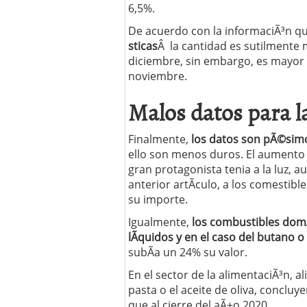
6,5%.
Operar
29/06/2026
Crear empresa online vs
De acuerdo con la informaciÃ³n que
29/05/2026
sticas
Â la cantidad es sutilmente 
CÃ³mo afrontar una baj
diciembre, sin embargo, es mayor 
26/05/2026
noviembre.
Malos datos para l
Finalmente,
los datos son pÃ©sim
ello son menos duros. El aumento d
gran protagonista tenia a la luz
anterior artÃ­culo, a los comesti
su importe.
Igualmente,
los combustibles dom
lÃ­quidos y en el caso del butano
subÃ­a un 24% su valor.
En el sector de la alimentaciÃ³n, a
pasta o el aceite de oliva, conclu
que al cierre del aÃ±o 2020.