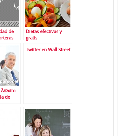
idad de
Dietas efectivas y
arteras
gratis
s alcistas
Twitter en Wall Street
bajo del
l Ã©xito
la de
 la UOC!