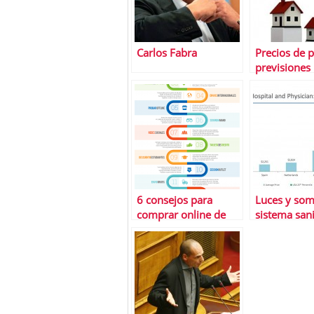
Carlos Fabra
Precios de p
previsiones
2014
6 consejos para
Luces y som
comprar online de
sistema sani
manera segura
espaÃ±ol
Â¿Recibimos
pagamos?