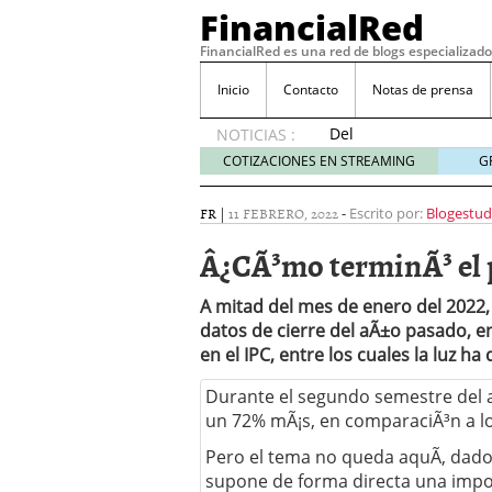
FinancialRed
FinancialRed es una red de blogs especializado
Inicio
Contacto
Notas de prensa
Del
NOTICIAS :
depósito
COTIZACIONES EN STREAMING
G
a la
diversificación:
FR
|
11 FEBRERO, 2022
-
Escrito por:
Blogestud
cómo
está
Â¿CÃ³mo terminÃ³ el p
cambiando
la
A mitad del mes de enero del 2022,
gestión
datos de cierre del aÃ±o pasado, e
del
en el IPC, entre los cuales la luz ha 
ahorro
en
Durante el segundo semestre del a
España
un 72% mÃ¡s, en comparaciÃ³n a l
05/08/2026
Seguros de convenio en
Pero el tema no queda aquÃ­, dado
descubren cuando ya e
supone de forma directa una import
ReseÃ±a de SIFX: Lo Qu