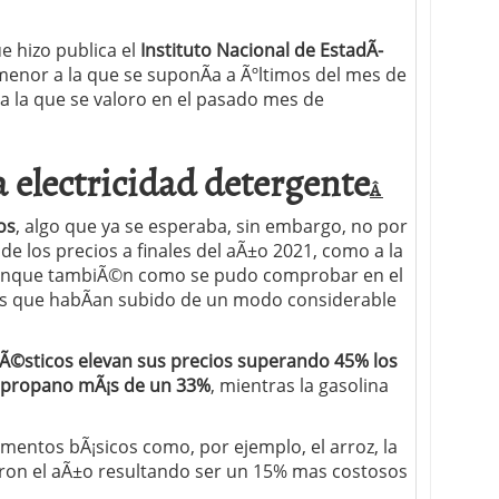
 proceso tradicional: ventajas reales para pymes
 hizo publica el
Instituto Nacional de EstadÃ­
menor a la que se suponÃ­a a Ãºltimos del mes de
a mÃ©dica cuando trabajas por cuenta propia
a la que se valoro en el pasado mes de
a electricidad detergente
Â
os
, algo que ya se esperaba, sin embargo, no por
e los precios a finales del aÃ±o 2021, como a la
, aunque tambiÃ©n como se pudo comprobar en el
bles que habÃ­an subido de un modo considerable
Ã©sticos elevan sus precios superando 45% los
 o propano mÃ¡s de un 33%
, mientras la gasolina
limentos bÃ¡sicos como, por ejemplo, el arroz, la
yeron el aÃ±o resultando ser un 15% mas costosos