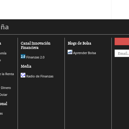
aña
a
Canal Innovación
Blogs de Bolsa
Financiera
Aprender Bolsa
omía
Finanzas 2.0
o
Media
 la Renta
Radio de Finanzas
 Dinero
Dolar
onal
as