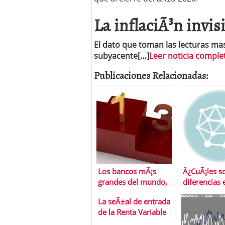
La inflaciÃ³n invis
El dato que toman las lecturas mas 
subyacente[…]
Leer noticia complet
Publicaciones Relacionadas:
Los bancos mÃ¡s
Â¿CuÃ¡les so
grandes del mundo,
diferencias 
otra vez
barril brent 
La seÃ±al de entrada
texas?
de la Renta Variable
es refrendada por las