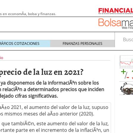
s en economÃ­a, bolsa y finanzas.
Busca
RÁFICOS COTIZACIONES
FINANZAS PERSONALES
io
recio de la luz en 2021?
 ya disponemos de la informaciÃ³n sobre los
n relaciÃ³n a determinados precios que inciden
dejado cifras significativas.
Ã±o 2021, el aumento del valor de la luz, supuso
os mismos meses del aÃ±o anterior (2020).
 pymes: la obligación que muchas empresas
 que tambiÃ©n, este aumento del valor de la luz,
s demasiado tarde
20/07/2026
ante parte en el incremento de la inflaciÃ³n, un
e Deben Saber los Traders Mexicanos Antes de