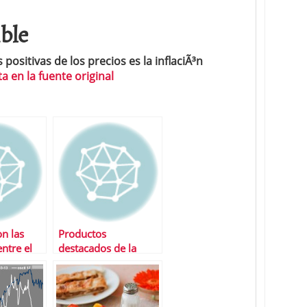
ible
positivas de los precios es la inflaciÃ³n
a en la fuente original
n las
Productos
entre el
destacados de la
y el west
semana