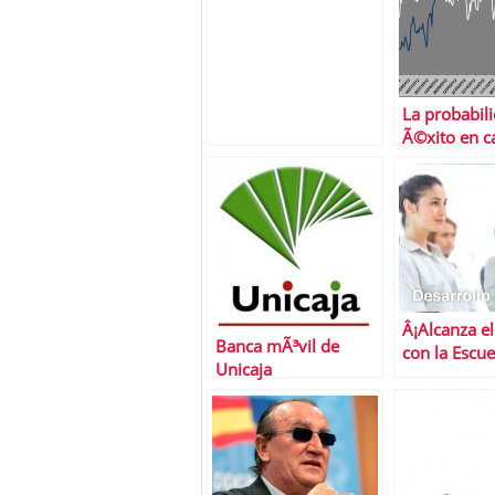
curvas de
probabilidad de
Ã©xito
La probabil
Ã©xito en c
direccionale
estÃ¡ por de
50%
Â¡Alcanza e
Banca mÃ³vil de
con la Escue
Unicaja
Negocios de