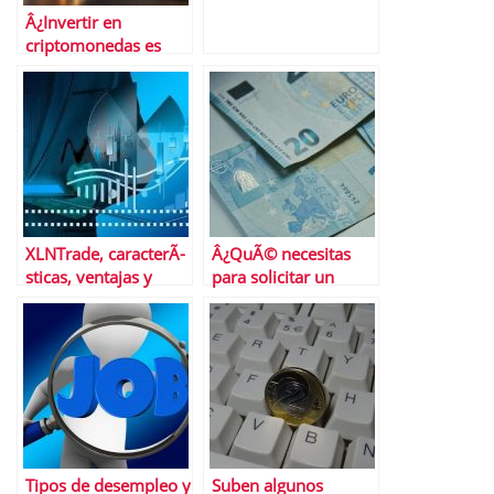
Â¿Invertir en
criptomonedas es
para todos los
inversores?
XLNTrade, caracterÃ­
Â¿QuÃ© necesitas
sticas, ventajas y
para solicitar un
desventajas del
prÃ©stamo personal?
brÃ³ker
Tipos de desempleo y
Suben algunos