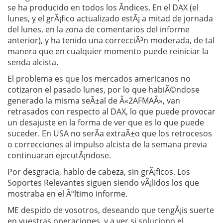
se ha producido en todos los Ã­ndices. En el DAX (el
lunes, y el grÃ¡fico actualizado estÃ¡ a mitad de jornada
del lunes, en la zona de comentarios del informe
anterior), y ha tenido una correcciÃ³n moderada, de tal
manera que en cualquier momento puede reiniciar la
senda alcista.
El problema es que los mercados americanos no
cotizaron el pasado lunes, por lo que habiÃ©ndose
generado la misma seÃ±al de Â«2AFMAÂ», van
retrasados con respecto al DAX, lo que puede provocar
un desajuste en la forma de ver que es lo que puede
suceder. En USA no serÃ­a extraÃ±o que los retrocesos
o correcciones al impulso alcista de la semana previa
continuaran ejecutÃ¡ndose.
Por desgracia, hablo de cabeza, sin grÃ¡ficos. Los
Soportes Relevantes siguen siendo vÃ¡lidos los que
mostraba en el Ãºltimo informe.
ME despido de vosotros, deseando que tengÃ¡is suerte
en vuestras operaciones, y a ver si soluciono el