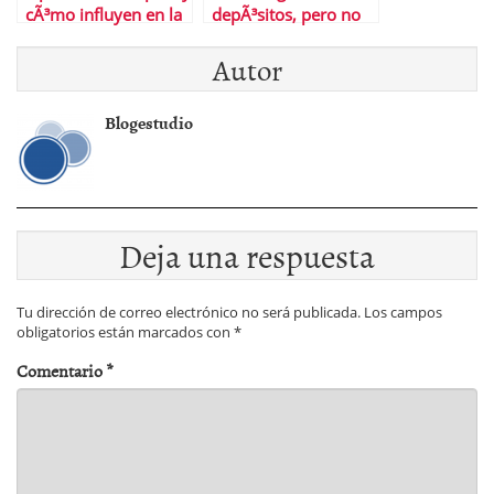
cÃ³mo influyen en la
depÃ³sitos, pero no
tasa de paro
todos ni todos los
Autor
plazos
Blogestudio
Deja una respuesta
Tu dirección de correo electrónico no será publicada.
Los campos
obligatorios están marcados con
*
Comentario
*