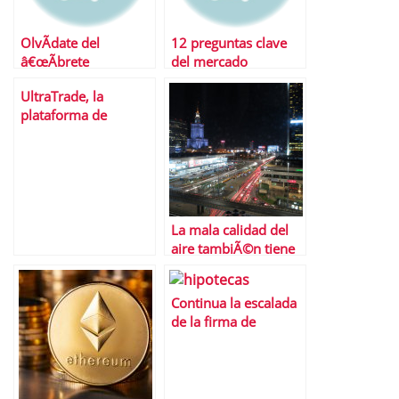
OlvÃ­date del
12 preguntas clave
â€œÃbrete
del mercado
SÃ©samoâ€,
inmobiliario de la
UltraTrade, la
decÃ¡ntate por el
mano de Borja Mateo
plataforma de
â€œConcÃ©deme un
negociaciÃ³n
prÃ©stamoâ€ y
avanzada
Â¡sanseacabÃ³! tu
deuda
La mala calidad del
aire tambiÃ©n tiene
un coste econÃ³mico
Continua la escalada
de la firma de
hipotecas: un 36,8%
mÃ¡s en julio