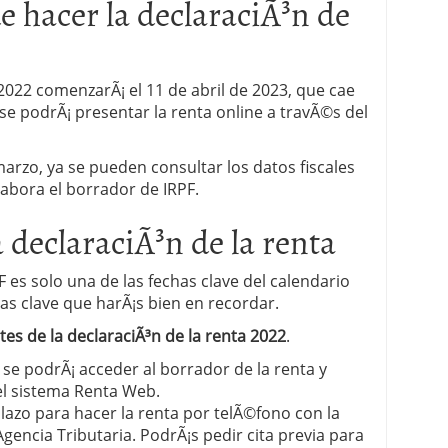
 hacer la declaraciÃ³n de
 proceso tradicional: ventajas reales para pymes
a mÃ©dica cuando trabajas por cuenta propia
022 comenzarÃ¡ el 11 de abril de 2023, que cae
 se podrÃ¡ presentar la renta online a travÃ©s del
arzo, ya se pueden consultar los datos fiscales
labora el borrador de IRPF.
a declaraciÃ³n de la renta
 es solo una de las fechas clave del calendario
itas clave que harÃ¡s bien en recordar.
es de la declaraciÃ³n de la renta 2022
.
a se podrÃ¡ acceder al borrador de la renta y
el sistema Renta Web.
plazo para hacer la renta por telÃ©fono con la
gencia Tributaria. PodrÃ¡s pedir cita previa para