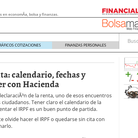
s en economÃ­a, bolsa y finanzas.
Busca
RÁFICOS COTIZACIONES
FINANZAS PERSONALES
ta: calendario, fechas y
er con Hacienda
eclaraciÃ³n de la renta, uno de esos encuentros
 ciudadanos. Tener claro el calendario de la
sentar el IRPF es un buen punto de partida.
te olvide hacer el IRPF o quedarse sin cita con
 pymes: la obligación que muchas empresas
narlo.
s demasiado tarde
20/07/2026
e Deben Saber los Traders Mexicanos Antes de