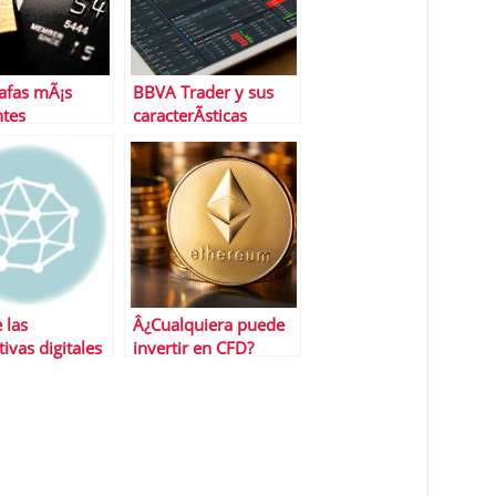
tafas mÃ¡s
BBVA Trader y sus
ntes
caracterÃ­sticas
 las
Â¿Cualquiera puede
tivas digitales
invertir en CFD?
n mÃ¡s
das por los
os exitosos