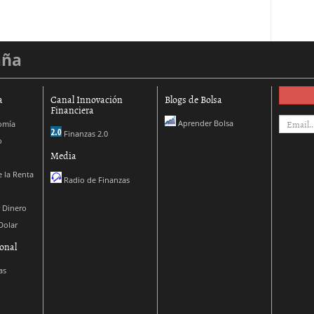
aña
a
Canal Innovación
Blogs de Bolsa
Financiera
Aprender Bolsa
omía
Finanzas 2.0
o
Media
 la Renta
Radio de Finanzas
 Dinero
Dolar
onal
as