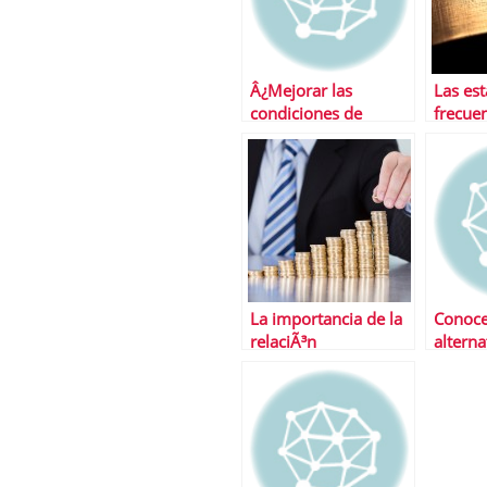
Â¿Mejorar las
Las es
condiciones de
frecue
financiaciÃ³n de tu
Pyme? comprueba la
oferta de BBVA
La importancia de la
Conoce
relaciÃ³n
alterna
riesgo/rentabilidad
que so
utiliza
negoci