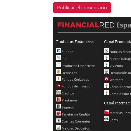
Esp
Productos Financieros
Canal Economí
Euribor
Noticias Econ
IPC
Buscar Trabaj
Productos Financieros
Vivienda
Depósitos
Declaración de
Fondos Cotizados
Warrants
Fondos de Inversión
Cómo Ahorrar
Créditos
Cambio Euro 
Préstamos
Canal Internaci
Seguros
Materias Prim
Tarjetas de Crédito
Forex
Cuentas Corrientes
Mejores Depósitos