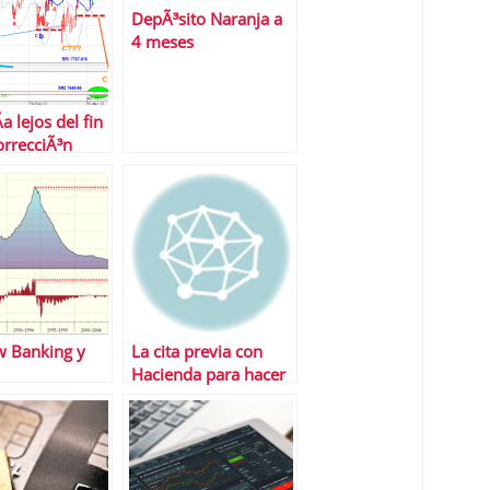
DepÃ³sito Naranja a
4 meses
a lejos del fin
orrecciÃ³n
 Banking y
La cita previa con
Hacienda para hacer
la renta