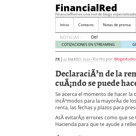
FinancialRed
FinancialRed es una red de blogs especializado
Inicio
Contacto
Notas de prensa
Del
NOTICIAS :
depósito
COTIZACIONES EN STREAMING
G
a la
diversificación:
FR
|
22 MARZO, 2023
-
Escrito por:
Blogestudio
cómo
está
DeclaraciÃ³n de la ren
cambiando
cuÃ¡ndo se puede hac
la
gestión
del
Se acerca el momento de hacer la d
ahorro
incÃ³modos para la mayorÃ­a de los
en
renta, las fechas y plazos para pre
España
05/08/2026
AsÃ­ evitarÃ¡s errores como que se 
Seguros de convenio en
Hacienda para que te ayude a relle
descubren cuando ya e
ReseÃ±a de SIFX: Lo Qu