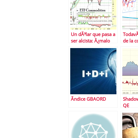
Un dÃ³lar que pasa a
TodavÃ­
ser alcista: Â¿malo
de la c
para materias primas
y bolsas?
Ãndice GBAORD
Shadow
QE