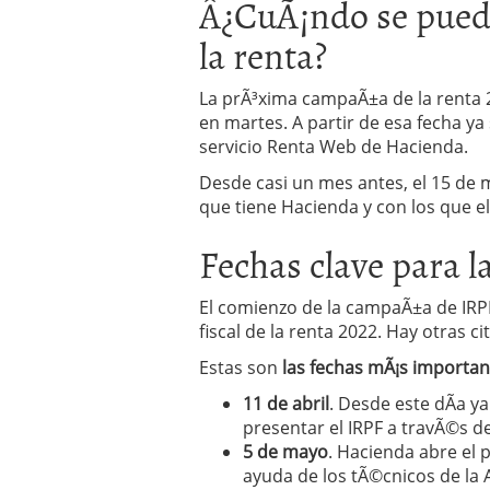
Â¿CuÃ¡ndo se puede
Operar
29/06/2026
la renta?
Crear empresa online vs
29/05/2026
CÃ³mo afrontar una baj
La prÃ³xima campaÃ±a de la renta 2
26/05/2026
en martes. A partir de esa fecha ya
servicio Renta Web de Hacienda.
Desde casi un mes antes, el 15 de m
que tiene Hacienda y con los que e
Fechas clave para l
El comienzo de la campaÃ±a de IRPF
fiscal de la renta 2022. Hay otras c
Estas son
las fechas mÃ¡s important
11 de abril
. Desde este dÃ­a y
presentar el IRPF a travÃ©s d
5 de mayo
. Hacienda abre el 
ayuda de los tÃ©cnicos de la A