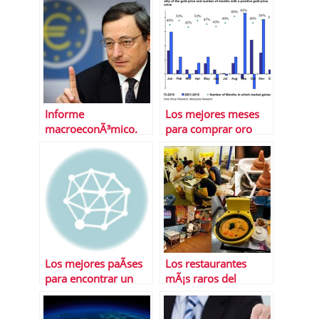
Informe
Los mejores meses
macroeconÃ³mico.
para comprar oro
Del 3 al 7 de febrero
de 2014
Los mejores paÃ­ses
Los restaurantes
para encontrar un
mÃ¡s raros del
empleo a tiempo
mundo
completo