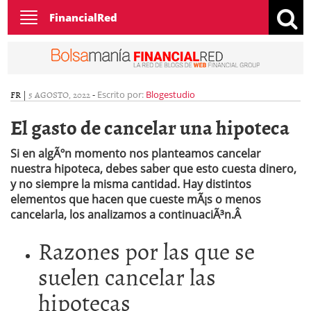
Toggle
FinancialRed
navigation
FR
|
5 AGOSTO, 2022
-
Escrito por:
Blogestudio
El gasto de cancelar una hipoteca
Si en algÃºn momento nos planteamos cancelar
nuestra hipoteca, debes saber que esto cuesta dinero,
y no siempre la misma cantidad. Hay distintos
elementos que hacen que cueste mÃ¡s o menos
cancelarla, los analizamos a continuaciÃ³n.Â
Razones por las que se
suelen cancelar las
hipotecas