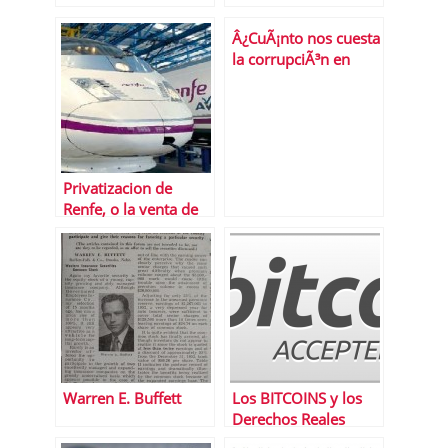
Â¿CuÃ¡nto nos cuesta
la corrupciÃ³n en
EspaÃ±a?
Privatizacion de
Renfe, o la venta de
las joyas de la abuela
Warren E. Buffett
Los BITCOINS y los
Derechos Reales