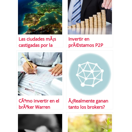
Las ciudades mÃ¡s
Invertir en
castigadas por la
prÃ©stamos P2P
crisis
Â¿tendencia para
2022? La tarea
CÃ³mo invertir en el
Â¿Realmente ganan
brÃ³ker Warren
tanto los brokers?
Bowie and Smith