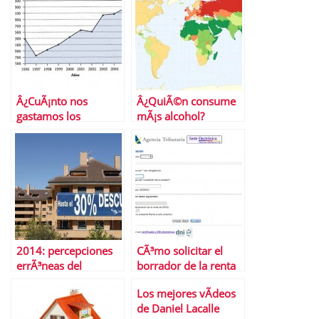
Â¿CuÃ¡nto nos
Â¿QuiÃ©n consume
gastamos los
mÃ¡s alcohol?
espaÃ±oles en unas
elecciones?
2014: percepciones
CÃ³mo solicitar el
errÃ³neas del
borrador de la renta
mercado inmobiliario
2013
Los mejores vÃ­deos
de Daniel Lacalle