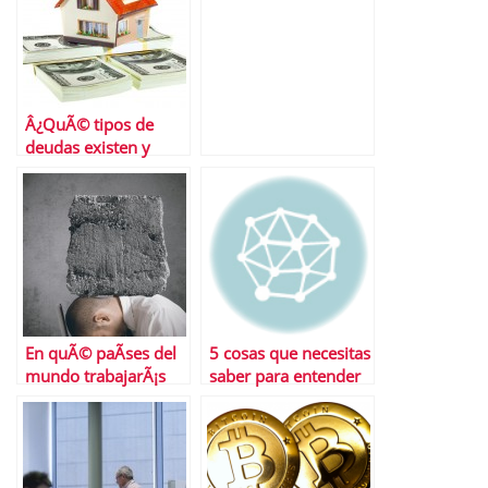
Â¿QuÃ© tipos de
deudas existen y
cÃ³mo te afectan?
En quÃ© paÃ­ses del
5 cosas que necesitas
mundo trabajarÃ¡s
saber para entender
mÃ¡s y en cuÃ¡les
la devaluaciÃ³n de
tendrÃ¡s mÃ¡s tiempo
moneda en China
libre