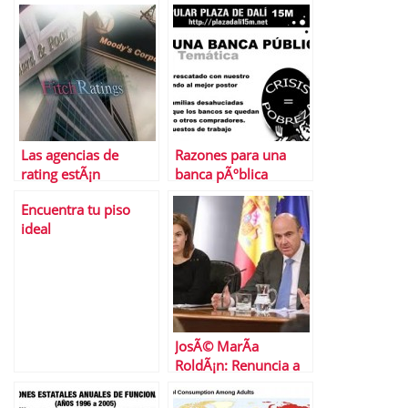
Las agencias de
Razones para una
rating estÃ¡n
banca pÃºblica
retrasando la salida
Encuentra tu piso
de la crisis
ideal
JosÃ© MarÃ­a
RoldÃ¡n: Renuncia a
la presidencia de AEB