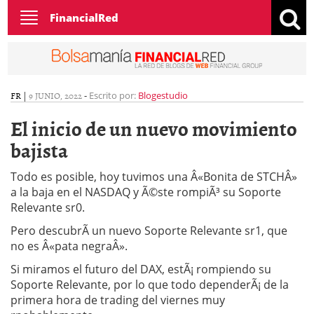
Toggle
FinancialRed
navigation
FR
|
9 JUNIO, 2022
-
Escrito por:
Blogestudio
El inicio de un nuevo movimiento
bajista
Todo es posible, hoy tuvimos una Â«Bonita de STCHÂ»
a la baja en el NASDAQ y Ã©ste rompiÃ³ su Soporte
Relevante sr0.
Pero descubrÃ­ un nuevo Soporte Relevante sr1, que
no es Â«pata negraÂ».
Si miramos el futuro del DAX, estÃ¡ rompiendo su
Soporte Relevante, por lo que todo dependerÃ¡ de la
primera hora de trading del viernes muy