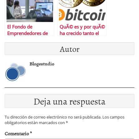
El Fondo de
QuÃ© es y por quÃ©
Emprendedores de
ha crecido tanto el
FundaciÃ³n Repsol
trading de
Autor
anuncia los
criptomonedas
ganadores de su
cuarta ediciÃ³n y
Blogestudio
lanza su nueva
convocatoria
Deja una respuesta
Tu dirección de correo electrónico no será publicada.
Los campos
obligatorios están marcados con
*
Comentario
*