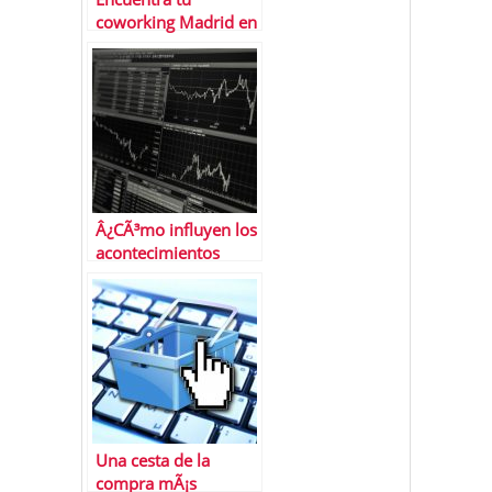
coworking Madrid en
Cloudworks
Â¿CÃ³mo influyen los
acontecimientos
histÃ³ricos en el
mercado bursÃ¡til
actual?
Una cesta de la
compra mÃ¡s