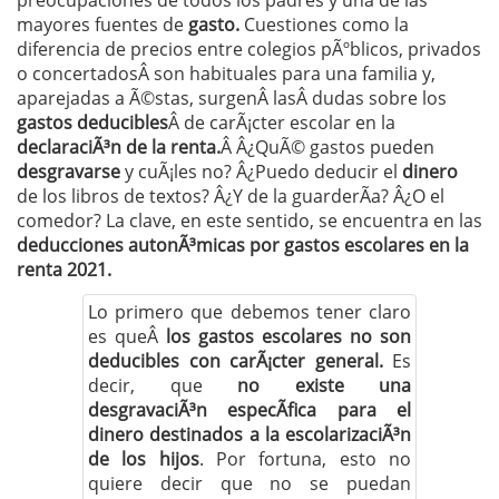
preocupaciones de todos los padres y una de las
mayores fuentes de
gasto.
Cuestiones como la
diferencia de precios entre colegios pÃºblicos, privados
o concertadosÂ son habituales para una familia y,
aparejadas a Ã©stas, surgenÂ lasÂ dudas sobre los
gastos deducibles
Â de carÃ¡cter escolar en la
declaraciÃ³n de la renta.
Â Â¿QuÃ© gastos pueden
desgravarse
y cuÃ¡les no? Â¿Puedo deducir el
dinero
de los libros de textos? Â¿Y de la guarderÃ­a? Â¿O el
comedor? La clave, en este sentido, se encuentra en las
deducciones autonÃ³micas por gastos escolares en la
renta 2021.
Lo primero que debemos tener claro
es queÂ
los gastos escolares no son
deducibles con carÃ¡cter general.
Es
decir, que
no existe una
desgravaciÃ³n especÃ­fica para el
dinero destinados a la escolarizaciÃ³n
de los hijos
. Por fortuna, esto no
quiere decir que no se puedan