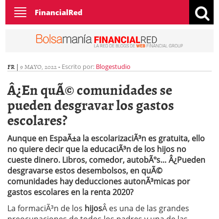
Toggle
FinancialRed
navigation
FR
|
9 MAYO, 2022
-
Escrito por:
Blogestudio
Â¿En quÃ© comunidades se
pueden desgravar los gastos
escolares?
Aunque en EspaÃ±a la escolarizaciÃ³n es gratuita, ello
no quiere decir que la educaciÃ³n de los hijos no
cueste dinero. Libros, comedor, autobÃºs… Â¿Pueden
desgravarse estos desembolsos, en quÃ©
comunidades hay deducciones autonÃ³micas por
gastos escolares en la renta 2020?
La formaciÃ³n de los
hijos
Â es una de las grandes