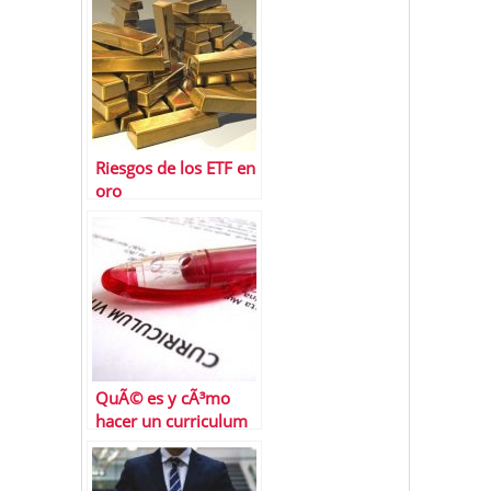
Riesgos de los ETF en
oro
QuÃ© es y cÃ³mo
hacer un curriculum
temÃ¡tico