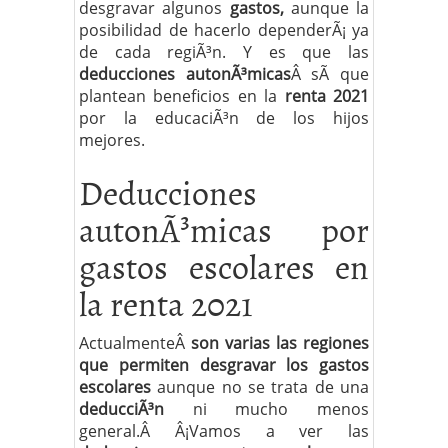
desgravar algunos
gastos,
aunque la
posibilidad de hacerlo dependerÃ¡ ya
de cada regiÃ³n. Y es que las
deducciones
autonÃ³micas
Â sÃ­ que
plantean beneficios en la
renta 2021
por la educaciÃ³n de los hijos
mejores.
Deducciones
autonÃ³micas por
gastos escolares en
la renta 2021
ActualmenteÂ
son varias las regiones
que permiten desgravar los gastos
escolares
aunque no se trata de una
deducciÃ³n
ni mucho menos
general.Â Â¡Vamos a ver las