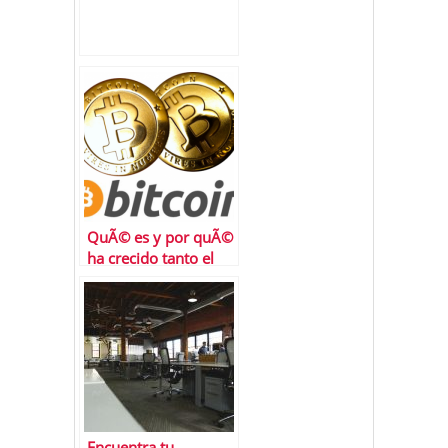
QuÃ© es y por quÃ©
ha crecido tanto el
trading de
criptomonedas
Encuentra tu