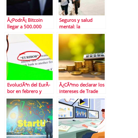
Â¿PodrÃ¡ Bitcoin
Seguros y salud
llegar a 500.000
mental: la
dÃ³lares?
tranquilidad de estar
asegurados
EvoluciÃ³n del EurÃ­
Â¿CÃ³mo declarar los
bor en febrero y
intereses de Trade
perspectivas para
Republic en la renta?
marzo