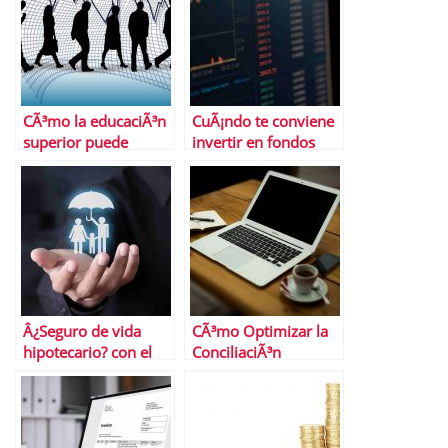
CÃ³mo la educaciÃ³n
CuÃ¡ndo te conviene
superior puede
invertir en fondos
ayudar a reducir la
indexados en lugar
tasa de paro
de comprar acciones
directamente
Â¿Seguro de vida
CÃ³mo Optimizar la
hipotecario? con el
ConciliaciÃ³n
banco o por tu
Bancaria de una
cuenta
Empresa