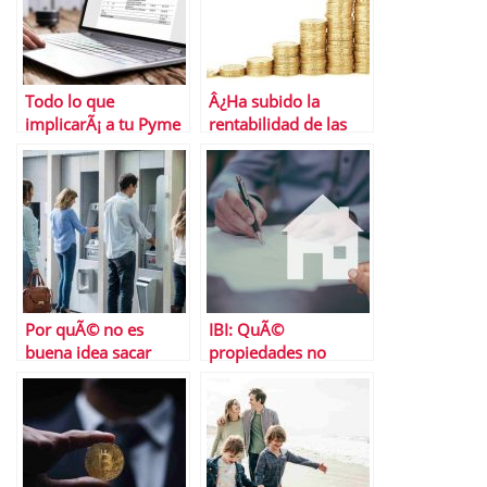
Todo lo que
Â¿Ha subido la
implicarÃ¡ a tu Pyme
rentabilidad de las
el cambio a la factura
cuentas remuneradas
electrÃ³nica
en octubre?
Por quÃ© no es
IBI: QuÃ©
buena idea sacar
propiedades no
dinero a crÃ©dito
tienen que pagar este
con tu tarjeta
impuesto