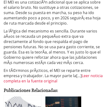
El MEI es una cotizaciÃ³n adicional que se aplica sobre
el salario bruto. No sustituye a otras cotizaciones, se
suma. Desde su puesta en marcha, su peso ha ido
aumentando poco a poco, y en 2026 seguirÃ¡ esa hoja
de ruta marcada desde el principio.
La lÃ³gica del mecanismo es sencilla. Durante varios
aÃ±os se recauda un pequeÃ±o extra que va
directamente al fondo que respalda el pago de
pensiones futuras. No se usa para gasto corriente, se
guarda. Esa es la teorÃ­a, al menos. Y es justo lo que el
Gobierno quiere reforzar ahora que las jubilaciones
mÃ¡s numerosas estÃ¡n cada vez mÃ¡s cerca.
En tÃ©rminos prÃ¡cticos, el MEI se reparte entre
empresa y trabajador. La mayor parte la[…]
Leer noticia
completa en la fuente original
Publicaciones Relacionadas: