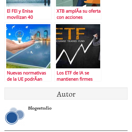
El FEI y Enisa
XTB amplÃ­a su oferta
movilizan 40
con acciones
millones de euros
fraccionadas y
para impulsar
anÃ¡lisis de mercado
startups innovadoras
en EspaÃ±a
Nuevas normativas
Los ETF de IA se
de la UE podrÃ­an
mantienen firmes
ahorrar hasta 100
pese a retornos
Autor
euros anuales en
negativos, bitcoin y
electricidad por
cripto encabezan
hogar
flujos
Blogestudio