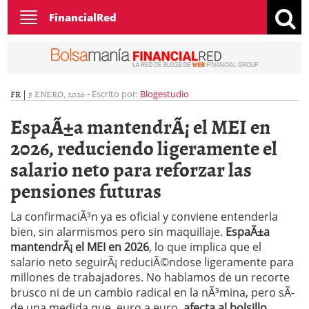
Toggle
FinancialRed
navigation
FR
|
5 ENERO, 2026
-
Escrito por:
Blogestudio
EspaÃ±a mantendrÃ¡ el MEI en
2026, reduciendo ligeramente el
salario neto para reforzar las
pensiones futuras
La confirmaciÃ³n ya es oficial y conviene entenderla
bien, sin alarmismos pero sin maquillaje.
EspaÃ±a
mantendrÃ¡ el MEI en 2026
, lo que implica que el
salario neto seguirÃ¡ reduciÃ©ndose ligeramente para
millones de trabajadores. No hablamos de un recorte
brusco ni de un cambio radical en la nÃ³mina, pero sÃ­
de una medida que, euro a euro,
afecta al bolsillo