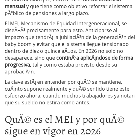
mensual
y que tiene como objetivo reforzar el sistema
pÃºblico de pensiones a largo plazo.
El MEI, Mecanismo de Equidad Intergeneracional, se
diseÃ±Ã³ precisamente para esto. Anticiparse al
impacto que tendrÃ¡ la jubilaciÃ³n de la generaciÃ³n del
baby boom y evitar que el sistema llegue tensionado
dentro de diez o quince aÃ±os. En 2026 no solo no
desaparece, sino que
continÃºa aplicÃ¡ndose de forma
progresiva
, tal y como estaba previsto desde su
aprobaciÃ³n.
La clave estÃ¡ en entender por quÃ© se mantiene,
cuÃ¡nto supone realmente y quÃ© sentido tiene este
esfuerzo ahora, cuando muchos trabajadores ya notan
que su sueldo no estira como antes.
QuÃ© es el MEI y por quÃ©
sigue en vigor en 2026