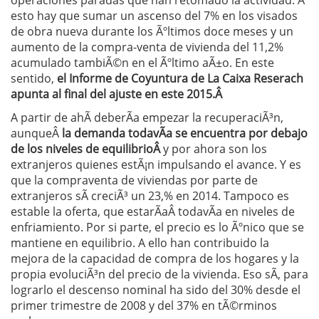
operaciones paradas que han retomado la actividad. A
esto hay que sumar un ascenso del 7% en los visados
de obra nueva durante los Ãºltimos doce meses y un
aumento de la compra-venta de vivienda del 11,2%
acumulado tambiÃ©n en el Ãºltimo aÃ±o. En este
sentido,
el Informe de Coyuntura de La Caixa Reserach
apunta al final del ajuste en este 2015.Â
A partir de ahÃ­ deberÃ­a empezar la recuperaciÃ³n,
aunqueÂ
la demanda todavÃ­a se encuentra por debajo
de los niveles de equilibrioÂ
y por ahora son los
extranjeros quienes estÃ¡n impulsando el avance. Y es
que la compraventa de viviendas por parte de
extranjeros sÃ­ creciÃ³ un 23,% en 2014. Tampoco es
estable la oferta, que estarÃ­aÂ todavÃ­a en niveles de
enfriamiento. Por si parte, el precio es lo Ãºnico que se
mantiene en equilibrio. A ello han contribuido la
mejora de la capacidad de compra de los hogares y la
propia evoluciÃ³n del precio de la vivienda. Eso sÃ­, para
lograrlo el descenso nominal ha sido del 30% desde el
primer trimestre de 2008 y del 37% en tÃ©rminos