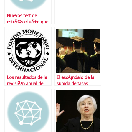
Nuevos test de
estrÃ©s el aÃ±o que
viene
Los resultados de la
El escÃ¡ndalo de la
revisiÃ³n anual del
subida de tasas
FMI a la economÃ­a
universitarias
espaÃ±ola