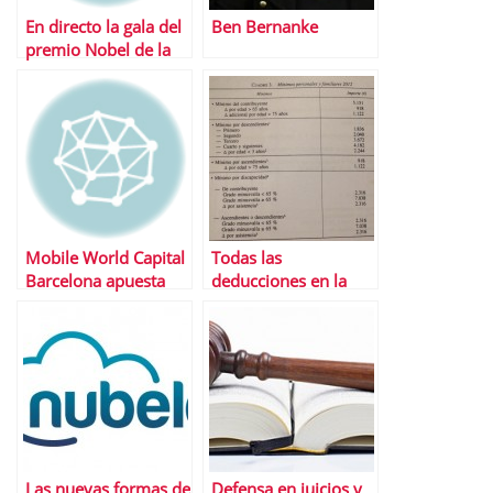
En directo la gala del
Ben Bernanke
premio Nobel de la
Paz 2013
Mobile World Capital
Todas las
Barcelona apuesta
deducciones en la
por los
declaraciÃ³n de la
emprendedores con
renta 2014
4YFN
Las nuevas formas de
Defensa en juicios y