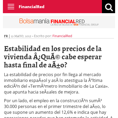
Toggle
FinancialRed
navigation
FR
|
13 MAYO, 2015
-
Escrito por:
FinancialRed
Estabilidad en los precios de la
vivienda Â¿QuÃ© cabe esperar
hasta final de aÃ±o?
La estabilidad de precios por fin llega al mercado
inmobiliario espaÃ±ol y asÃ­ lo atestigua la Ãºltima
ediciÃ³n del «TermÃ³metro Inmobiliario de La Caxia».
que apunta hacia seÃ±ales de mejora.
Por un lado, el empleo en la construcciÃ³n sumÃ³
30.000 personas en el primer trimestre del aÃ±o, lo
que supone un aumento del 12,6% e indica que hay