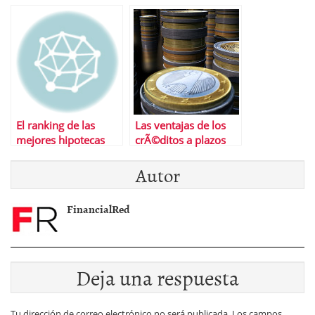
en tus vacaciones en
al alquiler
el extranjero
El ranking de las
Las ventajas de los
mejores hipotecas
crÃ©ditos a plazos
Autor
FinancialRed
Deja una respuesta
Tu dirección de correo electrónico no será publicada.
Los campos