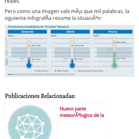
reales.
Pero como una imagen vale mÃ¡s que mil palabras, la
siguiente infografÃ­a resume la situaciÃ³n:
Publicaciones Relacionadas:
Nuevo parte
meteorÃ³logico de la
bolsa espaÃ±ola: los
nubarrones siguen
ahÃ­.