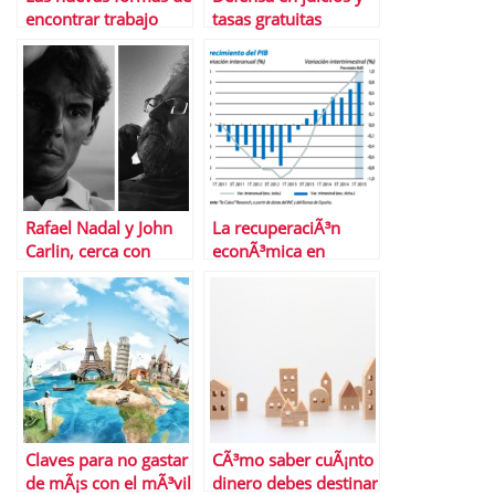
encontrar trabajo
tasas gratuitas
gracias a LegÃ¡litas
Rafael Nadal y John
La recuperaciÃ³n
Carlin, cerca con
econÃ³mica en
Banco Sabadell
EspaÃ±a,
Â¿consolidada?
Claves para no gastar
CÃ³mo saber cuÃ¡nto
de mÃ¡s con el mÃ³vil
dinero debes destinar