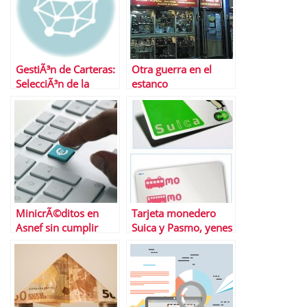
GestiÃ³n de Carteras:
Otra guerra en el
SelecciÃ³n de la
estanco
cartera Ã³ptima
MinicrÃ©ditos en
Tarjeta monedero
Asnef sin cumplir
Suica y Pasmo, yenes
requisitos
de alquiler para tu
viaje a JapÃ³n