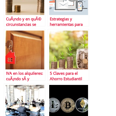
CuÃ¡ndo y en quÃ©
Estrategias y
circunstancias se
herramientas para
puede realizar la
hacer tu empresa
permuta inmobiliaria
mÃ¡s rentable
IVA en los alquileres:
5 Claves para el
cuÃ¡ndo sÃ­ y
Ahorro Estudiantil
cuÃ¡ndo no