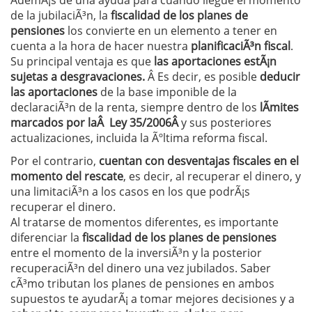
AdemÃ¡s de una ayuda para cuando llegue el momento
de la jubilaciÃ³n, la
fiscalidad de los planes de
pensiones
los convierte en un elemento a tener en
cuenta a la hora de hacer nuestra
planificaciÃ³n fiscal
.
Su principal ventaja es que
las aportaciones estÃ¡n
sujetas a desgravaciones.
Â Es decir, es posible
deducir
las aportaciones
de la base imponible de la
declaraciÃ³n de la renta, siempre dentro de los
lÃ­mites
marcados por laÂ
Ley 35/2006Â
y sus posteriores
actualizaciones, incluida la Ãºltima reforma fiscal.
Por el contrario,
cuentan con desventajas fiscales en el
momento del rescate
, es decir, al recuperar el dinero, y
una limitaciÃ³n a los casos en los que podrÃ¡s
recuperar el dinero.
Al tratarse de momentos diferentes, es importante
diferenciar la
fiscalidad de los planes de pensiones
entre el momento de la inversiÃ³n y la posterior
recuperaciÃ³n del dinero una vez jubilados. Saber
cÃ³mo tributan los planes de pensiones en ambos
supuestos te ayudarÃ¡ a tomar mejores decisiones y a