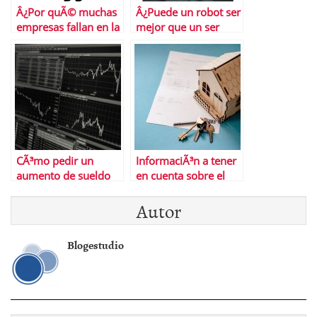
Â¿Por quÃ© muchas
Â¿Puede un robot ser
empresas fallan en la
mejor que un ser
gestiÃ³n del grupo?
humano para invertir
dinero?
CÃ³mo pedir un
InformaciÃ³n a tener
aumento de sueldo
en cuenta sobre el
en plena recesiÃ³n
contrato de
Autor
exclusividad
Blogestudio