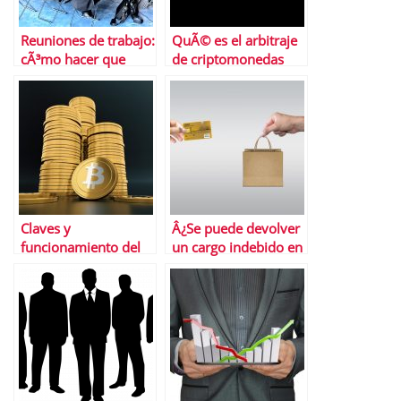
Reuniones de trabajo:
QuÃ© es el arbitraje
cÃ³mo hacer que
de criptomonedas
sean todo un Ã©xito
Claves y
Â¿Se puede devolver
funcionamiento del
un cargo indebido en
staking de
la tarjeta de dÃ©bito
criptomonedas
o crÃ©dito?