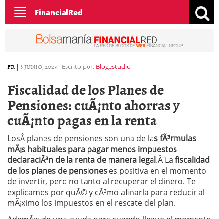
Toggle
FinancialRed
navigation
FR
|
8 JUNIO, 2023
-
Escrito por:
Blogestudio
Fiscalidad de los Planes de
Pensiones: cuÃ¡nto ahorras y
cuÃ¡nto pagas en la renta
LosÂ planes de pensiones son una de la
s fÃ³rmulas
mÃ¡s habituales para pagar menos impuestos
declaraciÃ³n de la renta de manera legal
.Â La
fiscalidad
de los planes de pensiones
es positiva en el momento
de invertir, pero no tanto al recuperar el dinero. Te
explicamos por quÃ© y cÃ³mo afinarla para reducir al
mÃ¡ximo los impuestos en el rescate del plan.