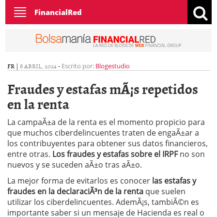
Toggle
FinancialRed
navigation
FR
|
8 ABRIL, 2024
-
Escrito por:
Blogestudio
Fraudes y estafas mÃ¡s repetidos
en la renta
La campaÃ±a de la renta es el momento propicio para
que muchos ciberdelincuentes traten de engaÃ±ar a
los contribuyentes para obtener sus datos financieros,
entre otras.
Los fraudes y estafas sobre el IRPF
no son
nuevos y se suceden aÃ±o tras aÃ±o.
La mejor forma de evitarlos es conocer
las estafas y
fraudes en la declaraciÃ³n de la renta
que suelen
utilizar los ciberdelincuentes. AdemÃ¡s, tambiÃ©n es
importante saber si un mensaje de Hacienda es real o