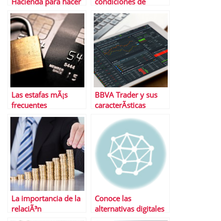
Hacienda para hacer
condiciones de
la renta
financiaciÃ³n de tu
Pyme? comprueba la
oferta de BBVA
Las estafas mÃ¡s
BBVA Trader y sus
frecuentes
caracterÃ­sticas
La importancia de la
Conoce las
relaciÃ³n
alternativas digitales
riesgo/rentabilidad
que son mÃ¡s