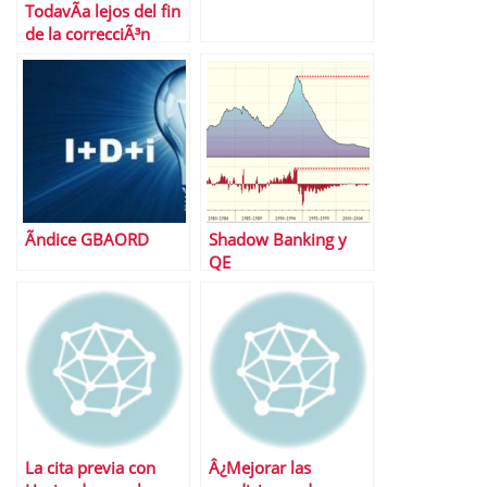
TodavÃ­a lejos del fin
de la correcciÃ³n
Ãndice GBAORD
Shadow Banking y
QE
La cita previa con
Â¿Mejorar las