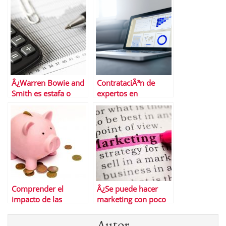
utilizadas por los
negocios exitosos
Â¿Warren Bowie and
ContrataciÃ³n de
Smith es estafa o
expertos en
confiable?
protecciÃ³n de datos:
clave para la
seguridad
empresarial
Comprender el
Â¿Se puede hacer
impacto de las
marketing con poco
hipotecas en las
presupuesto? El
Autor
finanzas personales
marketing de