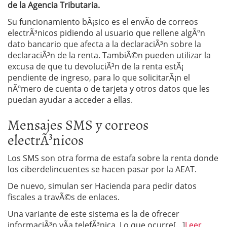
de la Agencia Tributaria.
Su funcionamiento bÃ¡sico es el envÃ­o de correos
electrÃ³nicos pidiendo al usuario que rellene algÃºn
dato bancario que afecta a la declaraciÃ³n sobre la
declaraciÃ³n de la renta. TambiÃ©n pueden utilizar la
excusa de que tu devoluciÃ³n de la renta estÃ¡
pendiente de ingreso, para lo que solicitarÃ¡n el
nÃºmero de cuenta o de tarjeta y otros datos que les
puedan ayudar a acceder a ellas.
Mensajes SMS y correos
electrÃ³nicos
Los SMS son otra forma de estafa sobre la renta donde
los ciberdelincuentes se hacen pasar por la AEAT.
De nuevo, simulan ser Hacienda para pedir datos
fiscales a travÃ©s de enlaces.
Una variante de este sistema es la de ofrecer
informaciÃ³n vÃ­a telefÃ³nica. Lo que ocurre[…]
Leer