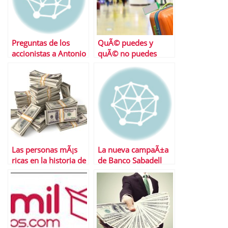
Preguntas de los
QuÃ© puedes y
accionistas a Antonio
quÃ© no puedes
Brufau en la JGC
reclamar a una
aerolÃ­nea
Las personas mÃ¡s
La nueva campaÃ±a
ricas en la historia de
de Banco Sabadell
EspaÃ±a