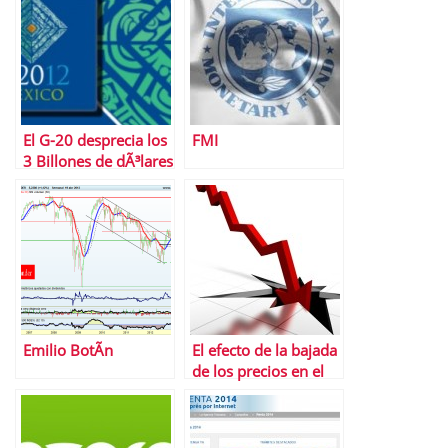
El G-20 desprecia los
FMI
3 Billones de dÃ³lares
que se pierden en
corrupciÃ³n cada
aÃ±o
Emilio BotÃ­n
El efecto de la bajada
de los precios en el
empobrecimiento de
la poblaciÃ³n