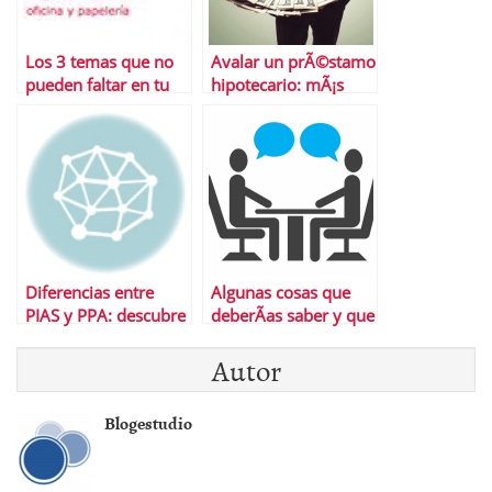
Los 3 temas que no
Avalar un prÃ©stamo
pueden faltar en tu
hipotecario: mÃ¡s
ecommerce
riesgo del que parece
Diferencias entre
Algunas cosas que
PIAS y PPA: descubre
deberÃ­as saber y que
las mÃ¡s importantes
no siempre recuerdas
Autor
sobre la
comunicaciÃ³n no
verbal en una
Blogestudio
entrevista.