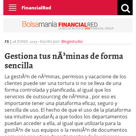
Toggle
FinancialRed
navigation
FR
|
28 JUNIO, 2023
-
Escrito por:
Blogestudio
Gestiona tus nÃ³minas de forma
sencilla
La gestiÃ³n de nÃ³minas, permisos y vacacione de los
clientes puede ser una tortura si no se lleva de una
forma controlada y planificada, al igual que los
servicios de outsourcing de nÃ³mina , por eso es
importante tener una plataforma eficaz, seguro y
sencilla de uso. El hecho de que el uso de la plataforma
sea intuitivo ayudarÃ¡ a que todos los departamentos
puedan acceder a ella, al igual que utilizarla para la
gestiÃ³n de sus equipos o la revisiÃ³n de documentos