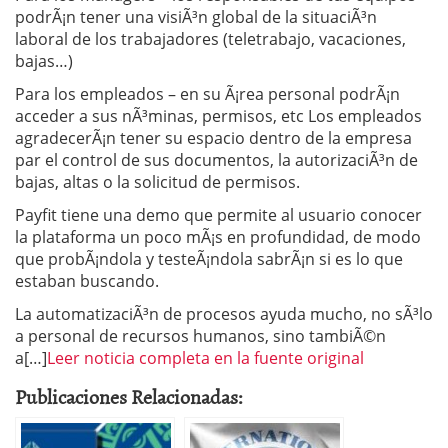
podrÃ¡n tener una visiÃ³n global de la situaciÃ³n
laboral de los trabajadores (teletrabajo, vacaciones,
bajas…)
Para los empleados – en su Ã¡rea personal podrÃ¡n
acceder a sus nÃ³minas, permisos, etc Los empleados
agradecerÃ¡n tener su espacio dentro de la empresa
par el control de sus documentos, la autorizaciÃ³n de
bajas, altas o la solicitud de permisos.
Payfit tiene una demo que permite al usuario conocer
la plataforma un poco mÃ¡s en profundidad, de modo
que probÃ¡ndola y testeÃ¡ndola sabrÃ¡n si es lo que
estaban buscando.
La automatizaciÃ³n de procesos ayuda mucho, no sÃ³lo
a personal de recursos humanos, sino tambiÃ©n
a[…]
Leer noticia completa en la fuente original
Publicaciones Relacionadas: