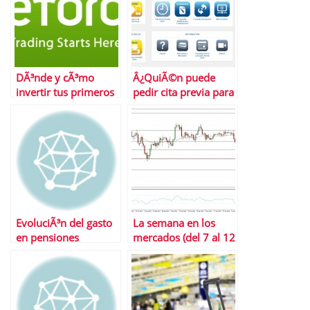
DÃ³nde y cÃ³mo
Â¿QuiÃ©n puede
invertir tus primeros
pedir cita previa para
50 euros
la declaraciÃ³n de la
renta?
EvoluciÃ³n del gasto
La semana en los
en pensiones
mercados (del 7 al 12
de julio)