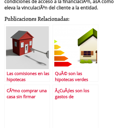
condiciones de acceso a la financiaciÃ³n, asÃ­ como
eleva la vinculaciÃ³n del cliente a la entidad.
Publicaciones Relacionadas:
Las comisiones en las
QuÃ© son las
hipotecas
hipotecas verdes
CÃ³mo comprar una
Â¿CuÃ¡les son los
casa sin firmar
gastos de
hipoteca con el banco
constituciÃ³n de una
hipoteca y quiÃ©n
los paga?