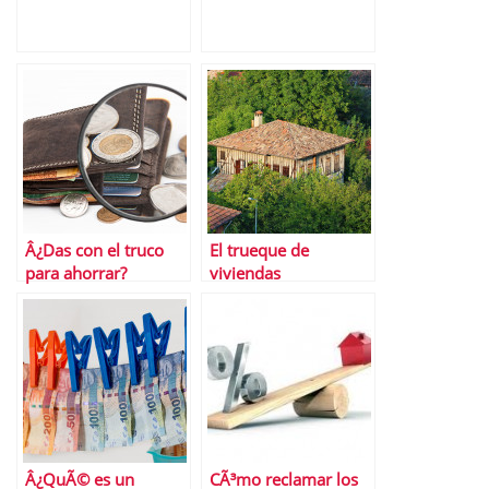
Â¿Das con el truco
El trueque de
para ahorrar?
viviendas
Â¿QuÃ© es un
CÃ³mo reclamar los