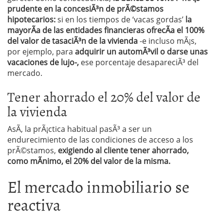
prudente en la concesiÃ³n de prÃ©stamos
hipotecarios:
si en los tiempos de ‘vacas gordas’
la
mayorÃ­a de las entidades financieras ofrecÃ­a el 100%
del valor de tasaciÃ³n de la vivienda
-e incluso mÃ¡s,
por ejemplo, para
adquirir un automÃ³vil o darse unas
vacaciones de lujo-,
ese porcentaje desapareciÃ³ del
mercado.
Tener ahorrado el 20% del valor de
la vivienda
AsÃ­, la prÃ¡ctica habitual pasÃ³ a ser un
endurecimiento de las condiciones de acceso a los
prÃ©stamos,
exigiendo al cliente tener ahorrado,
como mÃ­nimo, el 20% del valor de la misma.
El mercado inmobiliario se
reactiva