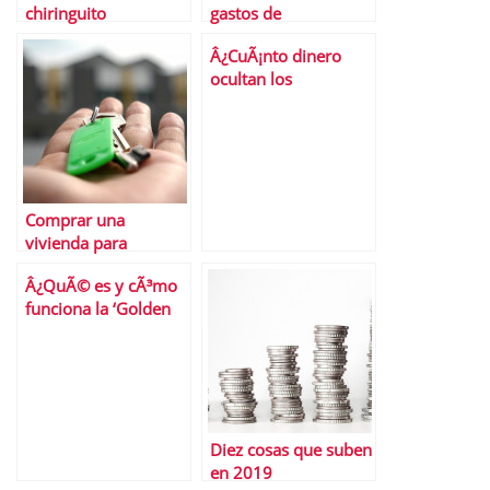
chiringuito
gastos de
financiero?
formalizaciÃ³n de la
Â¿CuÃ¡nto dinero
hipoteca
ocultan los
espaÃ±oles en paraÃ­
sos fiscales?
Comprar una
vivienda para
alquilarla
Â¿QuÃ© es y cÃ³mo
funciona la ‘Golden
Visa’?
Diez cosas que suben
en 2019