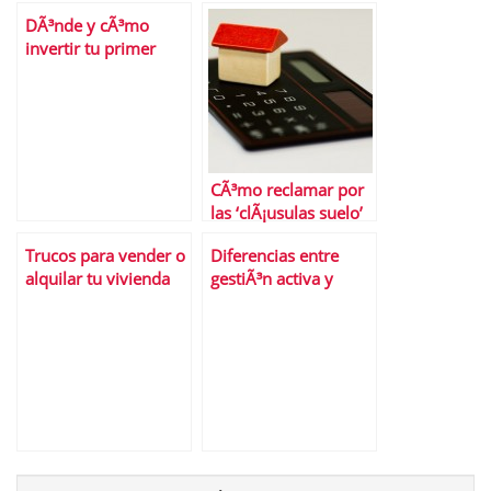
DÃ³nde y cÃ³mo
invertir tu primer
sueldo
CÃ³mo reclamar por
las ‘clÃ¡usulas suelo’
Trucos para vender o
Diferencias entre
alquilar tu vivienda
gestiÃ³n activa y
rÃ¡pido
gestiÃ³n pasiva de las
inversiones