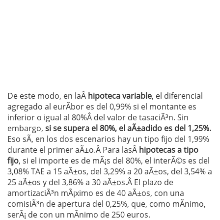
De este modo, en laÂ
hipoteca variable
, el diferencial
agregado al eurÃ­bor es del 0,99% si el montante es
inferior o igual al 80%Â del valor de tasaciÃ³n. Sin
embargo,
si se supera el 80%, el aÃ±adido es del 1,25%.
Eso sÃ­, en los dos escenarios hay un tipo fijo del 1,99%
durante el primer aÃ±o.Â Para lasÂ
hipotecas a tipo
fijo
, si el importe es de mÃ¡s del 80%, el interÃ©s es del
3,08% TAE a 15 aÃ±os, del 3,29% a 20 aÃ±os, del 3,54% a
25 aÃ±os y del 3,86% a 30 aÃ±os.Â El plazo de
amortizaciÃ³n mÃ¡ximo es de 40 aÃ±os, con una
comisiÃ³n de apertura del 0,25%, que, como mÃ­nimo,
serÃ¡ de con un mÃ­nimo de 250 euros.