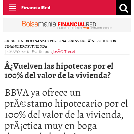
Toggle
FinancialRed
navigation
CRISIS
DINERO
FINANZAS PERSONALES
INVERSIÃ³N
PRODUCTOS
FINANCIEROS
VIVIENDA
|
3 MAYO, 2018
-
Escrito por:
JosÃ© Trecet
Â¿Vuelven las hipotecas por el
100% del valor de la vivienda?
BBVA ya ofrece un
prÃ©stamo hipotecario por el
100% del valor de la vivienda,
prÃ¡ctica muy en boga