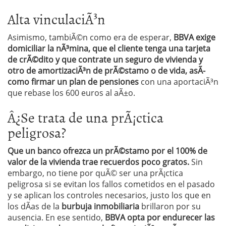
Alta vinculaciÃ³n
Asimismo, tambiÃ©n como era de esperar,
BBVA exige
domiciliar la nÃ³mina, que el cliente tenga una tarjeta
de crÃ©dito y que contrate un seguro de vivienda y
otro de amortizaciÃ³n de prÃ©stamo o de vida, asÃ­
como firmar un plan de pensiones
con una aportaciÃ³n
que rebase los 600 euros al aÃ±o.
Â¿Se trata de una prÃ¡ctica
peligrosa?
Que un banco ofrezca un prÃ©stamo por el 100% de
valor de la vivienda trae recuerdos poco gratos.
Sin
embargo, no tiene por quÃ© ser una prÃ¡ctica
peligrosa si se evitan los fallos cometidos en el pasado
y se aplican los controles necesarios, justo los que en
los dÃ­as de la
burbuja inmobiliaria
brillaron por su
ausencia. En ese sentido,
BBVA opta por endurecer las