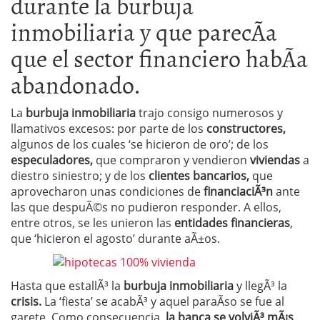
durante la burbuja
inmobiliaria y que parecÃ­a
que el sector financiero habÃ­a
abandonado.
La
burbuja inmobiliaria
trajo consigo numerosos y
llamativos excesos: por parte de los
constructores,
algunos de los cuales ‘se hicieron de oro’; de los
especuladores,
que compraron y vendieron
viviendas
a
diestro siniestro; y de los
clientes bancarios,
que
aprovecharon unas condiciones de
financiaciÃ³n
ante
las que despuÃ©s no pudieron responder. A ellos,
entre otros, se les unieron las
entidades financieras
,
que ‘hicieron el agosto’ durante aÃ±os.
Hasta que estallÃ³ la
burbuja inmobiliaria
y llegÃ³ la
crisis.
La ‘fiesta’ se acabÃ³ y aquel paraÃ­so se fue al
garete. Como consecuencia,
la banca se volviÃ³ mÃ¡s