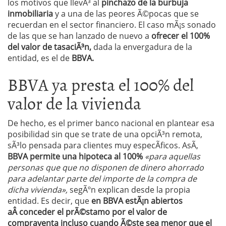
los motivos que llevÃ³ al
pinchazo de la burbuja
inmobiliaria
y a una de las peores Ã©pocas que se
recuerdan en el sector financiero. El caso mÃ¡s sonado
de las que se han lanzado de nuevo a
ofrecer el 100%
del valor de tasaciÃ³n,
dada la envergadura de la
entidad, es el de
BBVA.
BBVA ya presta el 100% del
valor de la vivienda
De hecho, es el primer banco nacional en plantear esa
posibilidad sin que se trate de una opciÃ³n remota,
sÃ³lo pensada para clientes muy especÃ­ficos. AsÃ­,
BBVA permite una hipoteca al 100%
«para aquellas
personas que que no disponen de dinero ahorrado
para adelantar parte del importe de la compra de
dicha vivienda»,
segÃºn explican desde la propia
entidad. Es decir, que
en BBVA estÃ¡n abiertos
aÂ conceder el prÃ©stamo por el valor de
compraventa incluso cuando Ã©ste sea menor que el