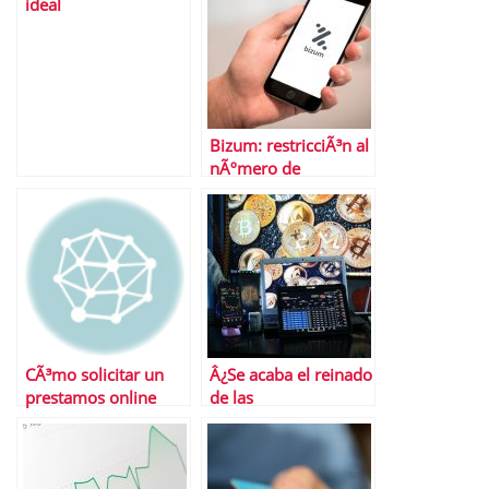
ideal
Bizum: restricciÃ³n al
nÃºmero de
operaciones
CÃ³mo solicitar un
Â¿Se acaba el reinado
prestamos online
de las
criptomonedas?