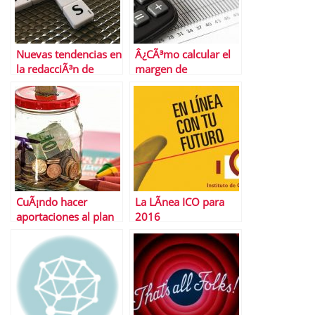
Nuevas tendencias en
Â¿CÃ³mo calcular el
la redacciÃ³n de
margen de
curriculums que
contribuciÃ³n?
debes conocer
CuÃ¡ndo hacer
La LÃ­nea ICO para
aportaciones al plan
2016
de pensiones