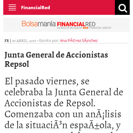
Toggle
FinancialRed
navigation
FR
|
30 ABRIL, 2015
-
Escrito por:
Ana PÃ©rez SÃ¡nchez
Junta General de Accionistas
Repsol
El pasado viernes, se
celebraba la Junta General de
Accionistas de Repsol.
Comenzaba con un anÃ¡lisis
de la situaciÃ³n espaÃ±ola, y