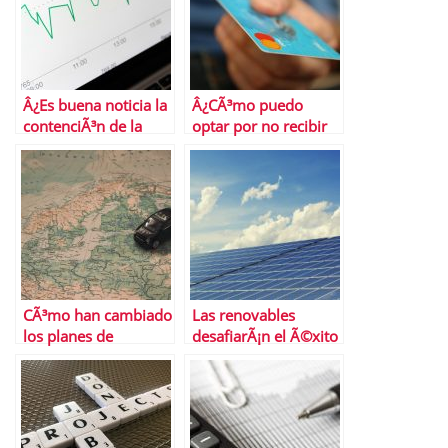
Â¿Es buena noticia la
Â¿CÃ³mo puedo
contenciÃ³n de la
optar por no recibir
inflaciÃ³n
ofertas de tarjetas de
subyacente?
crÃ©dito?
CÃ³mo han cambiado
Las renovables
los planes de
desafiarÃ¡n el Ã©xito
transporte en
del gas natural a
Semana Santa las
largo plazo
restricciones