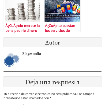
retail
Â¿CuÃ¡ndo merece la
Â¿CuÃ¡nto cuestan
pena pedirle dinero
los servicios de
al banco y cuÃ¡ndo
reparaciÃ³n de
Autor
buscar otras vÃ­as de
crÃ©dito?
financiaciÃ³n?
Blogestudio
Deja una respuesta
Tu dirección de correo electrónico no será publicada.
Los campos
obligatorios están marcados con
*