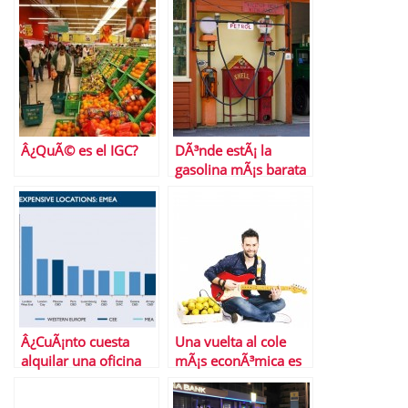
Â¿QuÃ© es el IGC?
DÃ³nde estÃ¡ la
gasolina mÃ¡s barata
de Madrid
Â¿CuÃ¡nto cuesta
Una vuelta al cole
alquilar una oficina
mÃ¡s econÃ³mica es
en Madrid?
posible