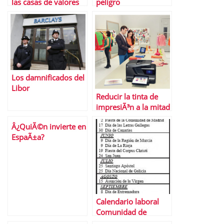
las casas de valores
peligro
2011 (II)
Los damnificados del
Libor
Reducir la tinta de
impresiÃ³n a la mitad
pero con calidad
Â¿QuiÃ©n invierte en
profesional ahora es
EspaÃ±a?
posible
Calendario laboral
Comunidad de
Madrid 2014