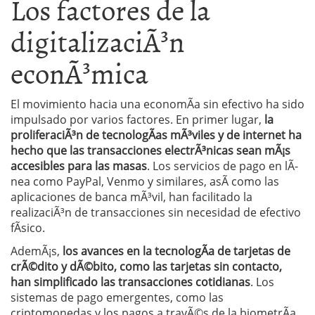
Los factores de la
digitalizaciÃ³n
econÃ³mica
El movimiento hacia una economÃ­a sin efectivo ha sido
impulsado por varios factores. En primer lugar,
la
proliferaciÃ³n de tecnologÃ­as mÃ³viles y de internet ha
hecho que las transacciones electrÃ³nicas sean mÃ¡s
accesibles para las masas
. Los servicios de pago en lÃ­
nea como PayPal, Venmo y similares, asÃ­ como las
aplicaciones de banca mÃ³vil, han facilitado la
realizaciÃ³n de transacciones sin necesidad de efectivo
fÃ­sico.
AdemÃ¡s,
los avances en la tecnologÃ­a de tarjetas de
crÃ©dito y dÃ©bito, como las tarjetas sin contacto,
han simplificado las transacciones cotidianas
. Los
sistemas de pago emergentes, como las
criptomonedas y los pagos a travÃ©s de la biometrÃ­a,