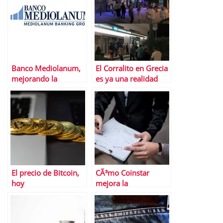
Banco Mediolanum,
El Corralito en Grecia
mejorando la
es ya una realidad
experiencia del
usuario
El precio de Bitcoin,
CÃ³mo Coinstar
hoy
mejora la
rentabilidad y ayuda
a diferenciarse de la
competencia en el