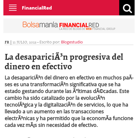
Toggle
FinancialRed
navigation
FR
|
11 JULIO, 2023
-
Escrito por:
Blogestudio
La desapariciÃ³n progresiva del
dinero en efectivo
La desapariciÃ³n del dinero en efectivo en muchos paÃ­
ses es una transformaciÃ³n significativa que se ha
estado gestando durante las Ãºltimas dÃ©cadas. Este
cambio ha sido catalizado por la evoluciÃ³n
tecnolÃ³gica y la digitalizaciÃ³n de servicios, lo que ha
llevado a un aumento en las transacciones
electrÃ³nicas y ha permitido que la economÃ­a funcione
cada vez mÃ¡s sin necesidad de efectivo.