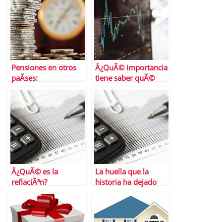
Pensiones en otros
Â¿QuÃ© importancia
paÃ­ses:
tiene saber quÃ©
funcionamiento y
tipo de inversor eres?
caracterÃ­sticas
Â¿QuÃ© es la
La huella que la
reflaciÃ³n?
historia ha dejado
sobre el mercado de
valores