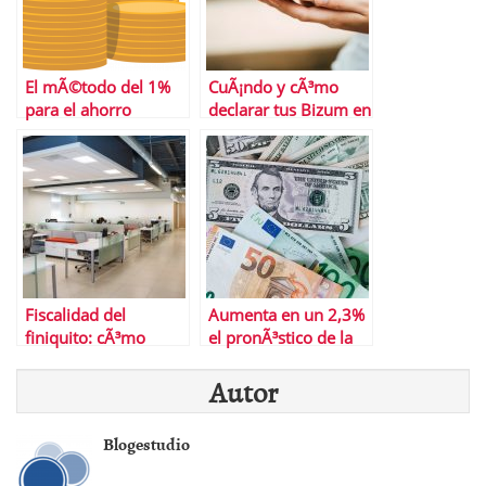
El mÃ©todo del 1%
CuÃ¡ndo y cÃ³mo
para el ahorro
declarar tus Bizum en
la renta
Fiscalidad del
Aumenta en un 2,3%
finiquito: cÃ³mo
el pronÃ³stico de la
tributa y cÃ³mo
ONU respecto al
Autor
incluirlo en la renta
crecimiento mundial
este aÃ±o
Blogestudio