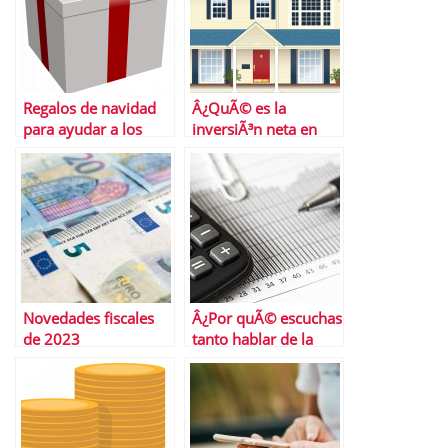
Regalos de navidad
Â¿QuÃ© es la
para ayudar a los
inversiÃ³n neta en
niÃ±os a comprender
capital operativo y
las finanzas
cÃ³mo influye en tu
hipoteca?
Novedades fiscales
Â¿Por quÃ© escuchas
de 2023
tanto hablar de la
independencia
financiera?