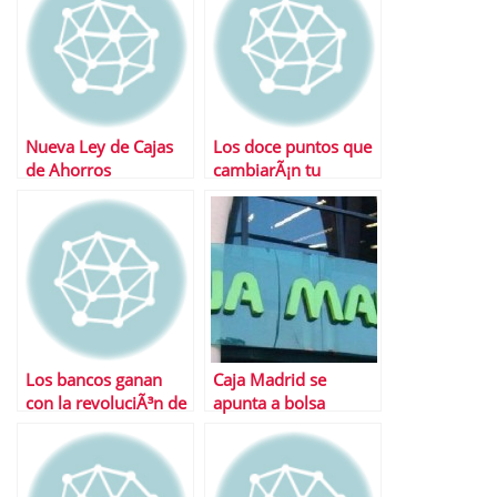
Nueva Ley de Cajas
Los doce puntos que
de Ahorros
cambiarÃ¡n tu
pensiÃ³n tras la
reforma
Los bancos ganan
Caja Madrid se
con la revoluciÃ³n de
apunta a bolsa
las cajas
Â¿Buena idea?