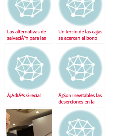
Las alternativas de
Un tercio de las cajas
salvaciÃ³n para las
se acercan al bono
cajas de ahorro
basura
Â¡AdiÃ³s Grecia!
Â¿Son inevitables las
deserciones en la
Eurozona?