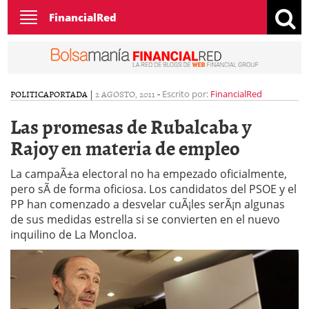
Toggle
FinancialRed
navigation
POLITICA
PORTADA
|
2 AGOSTO, 2011
-
Escrito por:
FinancialRed
Las promesas de Rubalcaba y
Rajoy en materia de empleo
La campaÃ±a electoral no ha empezado oficialmente,
pero sÃ­ de forma oficiosa. Los candidatos del PSOE y el
PP han comenzado a desvelar cuÃ¡les serÃ¡n algunas
de sus medidas estrella si se convierten en el nuevo
inquilino de La Moncloa.