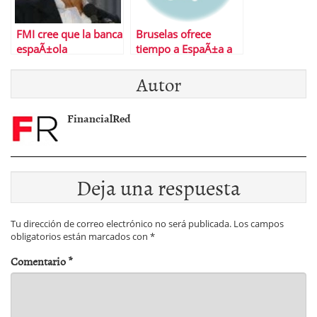
FMI cree que la banca
Bruselas ofrece
espaÃ±ola
tiempo a EspaÃ±a a
necesitarÃ¡ un
cambio de mÃ¡s
Autor
rescate pÃºblico
ajustes
FinancialRed
Deja una respuesta
Tu dirección de correo electrónico no será publicada.
Los campos
obligatorios están marcados con
*
Comentario
*