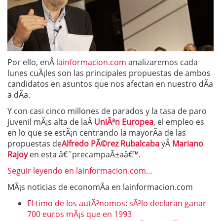
Por ello, enÂ
lainformacion.com
analizaremos cada
lunes cuÃ¡les son las principales propuestas de ambos
candidatos en asuntos que nos afectan en nuestro dÃ­a
a dÃ­a.
Y con casi cinco millones de parados y la tasa de paro
juvenil mÃ¡s alta de laÂ
UniÃ³n Europea
, el empleo es
en lo que se estÃ¡n centrando la mayorÃ­a de las
propuestas de
Alfredo PÃ©rez Rubalcaba
yÂ
Mariano
Rajoy
en esta â€˜precampaÃ±aâ€™.
Seguir leyendo en lainformacion.com…
MÃ¡s noticias de economÃ­a en lainformacion.com
El timo de los autÃ³nomos: sÃ³lo declaran ganar
700 euros mÃ¡s que en 1993