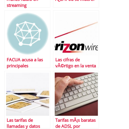
streaming
FACUA acusa a las
Las cifras de
principales
vÃ©rtigo en la venta
operadoras de
de la participaciÃ³n
vulnerar la ley de IVA
en Verizon Wireless
por Vodafone
Las tarifas de
Tarifas mÃ¡s baratas
llamadas y datos
de ADSL por