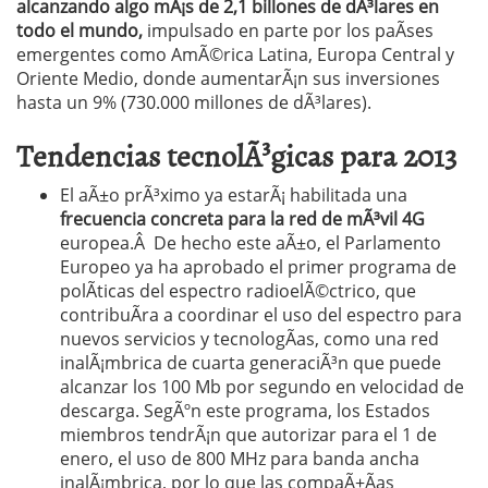
alcanzando algo mÃ¡s de 2,1 billones de dÃ³lares en
todo el mundo,
impulsado en parte por los paÃ­ses
emergentes como AmÃ©rica Latina, Europa Central y
Oriente Medio, donde aumentarÃ¡n sus inversiones
hasta un 9% (730.000 millones de dÃ³lares).
Tendencias tecnolÃ³gicas para 2013
El aÃ±o prÃ³ximo ya estarÃ¡ habilitada una
frecuencia concreta para la red de mÃ³vil 4G
europea.Â De hecho este aÃ±o, el Parlamento
Europeo ya ha aprobado el primer programa de
polÃ­ticas del espectro radioelÃ©ctrico, que
contribuÃ­ra a coordinar el uso del espectro para
nuevos servicios y tecnologÃ­as, como una red
inalÃ¡mbrica de cuarta generaciÃ³n que puede
alcanzar los 100 Mb por segundo en velocidad de
descarga. SegÃºn este programa, los Estados
miembros tendrÃ¡n que autorizar para el 1 de
enero, el uso de 800 MHz para banda ancha
inalÃ¡mbrica, por lo que las compaÃ±Ã­as