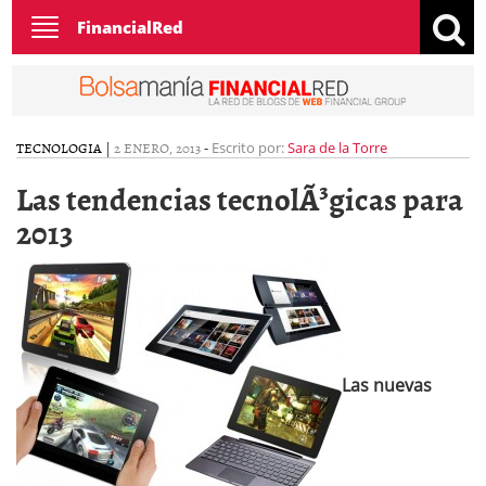
Toggle
FinancialRed
navigation
TECNOLOGIA
|
2 ENERO, 2013
-
Escrito por:
Sara de la Torre
Las tendencias tecnolÃ³gicas para
2013
Las nuevas