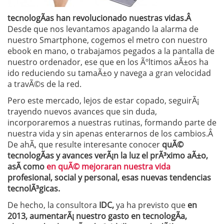
tecnologÃ­as han revolucionado nuestras vidas.Â
Desde que nos levantamos apagando la alarma de
nuestro Smartphone, cogemos el metro con nuestro
ebook en mano, o trabajamos pegados a la pantalla de
nuestro ordenador, ese que en los Ãºltimos aÃ±os ha
ido reduciendo su tamaÃ±o y navega a gran velocidad
a travÃ©s de la red.
Pero este mercado, lejos de estar copado, seguirÃ¡
trayendo nuevos avances que sin duda,
incorporaremos a nuestras rutinas, formando parte de
nuestra vida y sin apenas enterarnos de los cambios.Â
De ahÃ­, que resulte interesante conocer
quÃ©
tecnologÃ­as y avances verÃ¡n la luz el prÃ³ximo aÃ±o,
asÃ­ como
en quÃ© mejoraran nuestra vida
profesional, social y personal, esas nuevas tendencias
tecnolÃ³gicas.
De hecho, la consultora
IDC,
ya ha previsto que
en
2013, aumentarÃ¡ nuestro gasto en tecnologÃ­a,