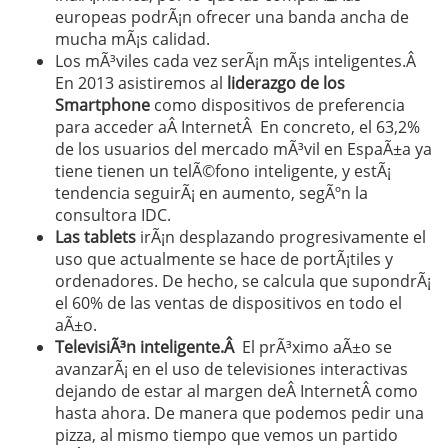
europeas podrÃ¡n ofrecer una banda ancha de
mucha mÃ¡s calidad.
Los mÃ³viles cada vez serÃ¡n mÃ¡s inteligentes.Â
En 2013 asistiremos al
liderazgo de los
Smartphone
como dispositivos de preferencia
para acceder aÂ InternetÂ En concreto, el 63,2%
de los usuarios del mercado mÃ³vil en EspaÃ±a ya
tiene tienen un telÃ©fono inteligente, y estÃ¡
tendencia seguirÃ¡ en aumento, segÃºn la
consultora IDC.
Las tablets
irÃ¡n desplazando progresivamente el
uso que actualmente se hace de portÃ¡tiles y
ordenadores. De hecho, se calcula que supondrÃ¡
el 60% de las ventas de dispositivos en todo el
aÃ±o.
TelevisiÃ³n inteligente.Â
El prÃ³ximo aÃ±o se
avanzarÃ¡ en el uso de televisiones interactivas
dejando de estar al margen deÂ InternetÂ como
hasta ahora. De manera que podemos pedir una
pizza, al mismo tiempo que vemos un partido