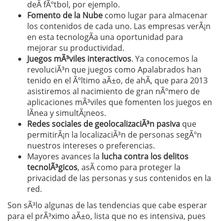
deÂ fÃºtbol, por ejemplo.
Fomento de la Nube
como lugar para almacenar
los contenidos de cada uno. Las empresas verÃ¡n
en esta tecnologÃ­a una oportunidad para
mejorar su productividad.
Juegos mÃ³viles interactivos
. Ya conocemos la
revoluciÃ³n que juegos como Apalabrados han
tenido en el Ãºltimo aÃ±o, de ahÃ­, que para 2013
asistiremos al nacimiento de gran nÃºmero de
aplicaciones mÃ³viles que fomenten los juegos en
lÃ­nea y simultÃ¡neos.
Redes sociales de geolocalizaciÃ³n pasiva
que
permitirÃ¡n la localizaciÃ³n de personas segÃºn
nuestros intereses o preferencias.
Mayores avances la
lucha contra los delitos
tecnolÃ³gicos
, asÃ­ como para proteger la
privacidad de las personas y sus contenidos en la
red.
Son sÃ³lo algunas de las tendencias que cabe esperar
para el prÃ³ximo aÃ±o, lista que no es intensiva, pues