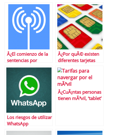
mÃ¡s baratas por
operadora en
operadora en
Octubre
Octubre
Â¿El comienzo de la
Â¿Por quÃ© existen
sentencias por
diferentes tarjetas
descargas ilegales
SIM?
contra los usuarios?
Â¿CuÃ¡ntas personas
tienen mÃ³vil, ‘tablet’
u ordenador en
EspaÃ±a?
Los riesgos de utilizar
WhatsApp