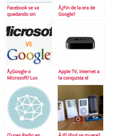
Facebook se va
Â¿Fin de la era de
quedando sin
Google?
granjeros
Â¿Google o
Apple TV, Internet a
Microsoft? Los
la conquista el
mercados prefieren
televisor
Google
iTunes Radio en
Â¿El iPod se muere?