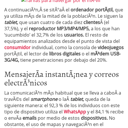
A continuaciÃ³n,Â se sitÃºaÂ el
ordenador portÃ¡til,
que
ya utiliza mÃ¡s de la mitad de la poblaciÃ³n. Le siguen la
tablet,
que usan cuatro de cada diez
clientes
Â (el
37,5%), y el
reproductor MP3/MP4/MP5,
a los que han
‘sucumbido’ el 32,7% de los
usuarios.
El resto de
equipamientos analizados desde el punto de vista del
consumidor
individual, como la consola de
videojuegos
portÃ¡til, el lector de
libros digitales
o el
mÃ³dem USB-
3G/4G,
tiene penetraciones por debajo del 20%.
MensajerÃ­a instantÃ¡nea y correos
electrÃ³nicos
La comunicaciÃ³n mÃ¡s habitual que se lleva a caboÂ a
travÃ©s del
smartphone
o laÂ
tablet,
queda de la
siguiente manera: el 92,3 % de los individuos con este
tipo de dispositivo utiliza el
WhatsApp
y el 84,1 % recibe
o envÃ­a
emails
por medio de estos
dispositivos.
No
obstante, el uso de mapas y navegaciÃ³n en el