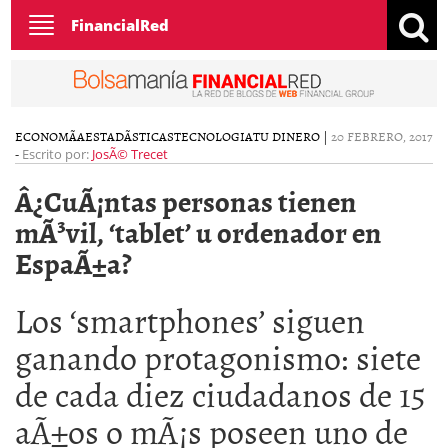
Toggle
FinancialRed
navigation
ECONOMÃ­A
ESTADÃ­STICAS
TECNOLOGIA
TU DINERO
|
20 FEBRERO, 2017
-
Escrito por:
JosÃ© Trecet
Â¿CuÃ¡ntas personas tienen
mÃ³vil, ‘tablet’ u ordenador en
EspaÃ±a?
Los ‘smartphones’ siguen
ganando protagonismo: siete
de cada diez ciudadanos de 15
aÃ±os o mÃ¡s poseen uno de