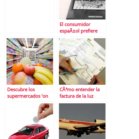
El consumidor
espaÃ±ol prefiere
desplazarse para
hacer la compra
Descubre los
CÃ³mo entender la
supermercados ‘on
factura de la luz
line’ mÃ¡s baratos