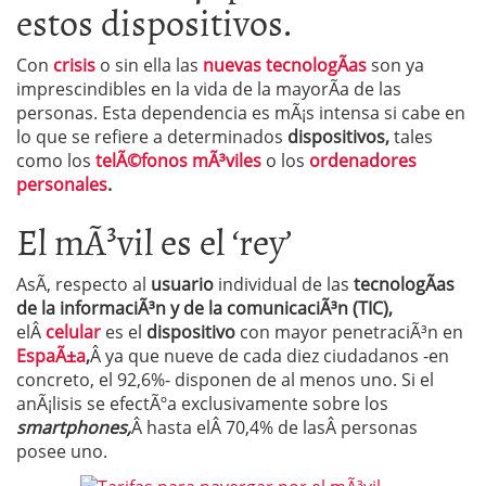
estos dispositivos.
Con
crisis
o sin ella las
nuevas tecnologÃ­as
son ya
imprescindibles en la vida de la mayorÃ­a de las
personas. Esta dependencia es mÃ¡s intensa si cabe en
lo que se refiere a determinados
dispositivos,
tales
como los
telÃ©fonos mÃ³viles
o los
ordenadores
personales
.
El mÃ³vil es el ‘rey’
AsÃ­, respecto al
usuario
individual de las
tecnologÃ­as
de la informaciÃ³n y de la comunicaciÃ³n (TIC),
elÂ
celular
es el
dispositivo
con mayor penetraciÃ³n en
EspaÃ±a
,
Â ya que nueve de cada diez ciudadanos -en
concreto, el 92,6%- disponen de al menos uno. Si el
anÃ¡lisis se efectÃºa exclusivamente sobre los
smartphones,
Â hasta elÂ 70,4% de lasÂ personas
posee uno.