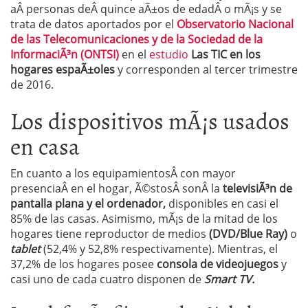
aÂ personas deÂ quince aÃ±os de edadÂ o mÃ¡s y se
trata de datos aportados por el
Observatorio Nacional
de las Telecomunicaciones y de la Sociedad de la
InformaciÃ³n (ONTSI)
en el
estudio
Las TIC en los
hogares espaÃ±oles
y corresponden al tercer trimestre
de 2016.
Los dispositivos mÃ¡s usados
en casa
En cuanto a los equipamientosÂ con mayor
presenciaÂ en el hogar, Ã©stosÂ sonÂ la
televisiÃ³n de
pantalla plana y el ordenador,
disponibles en casi el
85% de las casas. Asimismo, mÃ¡s de la mitad de los
hogares tiene reproductor de medios
(DVD/Blue Ray)
o
tablet
(52,4% y 52,8% respectivamente). Mientras, el
37,2% de los hogares posee
consola de videojuegos
y
casi uno de cada cuatro disponen de
Smart TV.