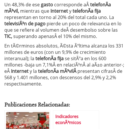
Un 48,3% de ese
gasto
corresponde aÂ
telefonÃ­a
mÃ³vil,
mientras que
Internet
y
telefonÃ­a fija
representan en torno al 20% del total cada uno. La
televisiÃ³n de pago
pierde un poco de relevancia en lo
que se refiere al volumen deÂ desembolso sobre las
TIC,
superando apenasÂ el 10% del mismo.
En tÃ©rminos absolutos, Ã©sta Ãºltima alcanza los 331
millones de euros (con un 9,9% de crecimiento
interanual); la
telefonÃ­a fija
se sitÃºa en los 600
millones -baja un 7,1%Â en relaciÃ³nÂ al aÃ±o anterior-;
eÂ
Internet
y la
telefonÃ­a mÃ³vilÂ
presentan cifrasÂ de
568 y 1.401 millones, con descensos del 2,9% y 2,2%
respectivamente.
Publicaciones Relacionadas:
Indicadores
econÃ³micos
curiosos