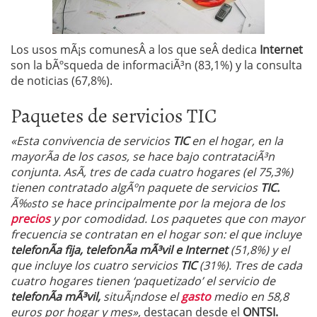
Los usos mÃ¡s comunesÂ a los que seÂ dedica
Internet
son la bÃºsqueda de informaciÃ³n (83,1%) y la consulta
de noticias (67,8%).
Paquetes de servicios TIC
«Esta convivencia de servicios
TIC
en el hogar, en la
mayorÃ­a de los casos, se hace bajo contrataciÃ³n
conjunta. AsÃ­, tres de cada cuatro hogares (el 75,3%)
tienen contratado algÃºn paquete de servicios
TIC.
Ã‰sto se hace principalmente por la mejora de los
precios
y por comodidad. Los paquetes que con mayor
frecuencia se contratan en el hogar son: el que incluye
telefonÃ­a fija,
telefonÃ­a mÃ³vil e Internet
(51,8%) y el
que incluye los cuatro servicios
TIC
(31%). Tres de cada
cuatro hogares tienen ‘paquetizado’ el servicio de
telefonÃ­a mÃ³vil,
situÃ¡ndose el
gasto
medio en 58,8
euros por hogar y mes»,
destacan desde el
ONTSI.