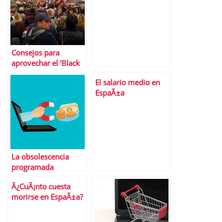
Consejos para
aprovechar el ‘Black
Friday’
El salario medio en
EspaÃ±a
La obsolescencia
programada
Â¿CuÃ¡nto cuesta
morirse en EspaÃ±a?