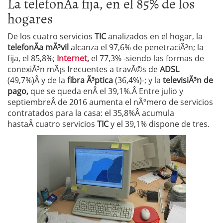
La telefonÃ­a fija, en el 85% de los
hogares
De los cuatro servicios
TIC
analizados en el hogar, la
telefonÃ­a mÃ³vil
alcanza el 97,6% de penetraciÃ³n; la
fija, el 85,8%;
Internet
,
el 77,3% -siendo las formas de
conexiÃ³n mÃ¡s frecuentes a travÃ©s de
ADSL
(49,7%)Â y de la
fibra Ã³ptica
(36,4%)-; y la
televisiÃ³n de
pago,
que se queda enÂ el 39,1%.Â Entre julio y
septiembreÂ de 2016 aumenta el nÃºmero de servicios
contratados para la casa: el 35,8%Â acumula
hastaÂ cuatro servicios
TIC
y el 39,1% dispone de tres.