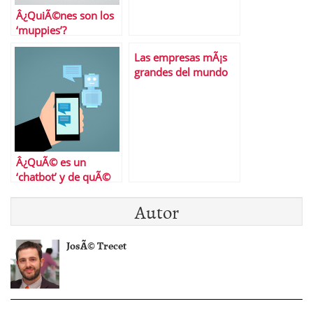
Â¿QuiÃ©nes son los
‘muppies’?
Las empresas mÃ¡s
grandes del mundo
por capitalizaciÃ³n
bursÃ¡til
Â¿QuÃ© es un
‘chatbot’ y de quÃ©
manera puede
Autor
ayudarte como
cliente?
JosÃ© Trecet