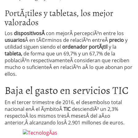
PortÃ¡tiles y tabletas, los mejor
valorados
Los
dispositivosÂ
con mejorÂ percepciÃ³n entre los
usuarios
Â en tÃ©rminos de relaciÃ³n entreÂ
precio
y
utilidad siguen siendo el
ordenador portÃ¡til
y la
tableta,
de forma que un 69,7% y un 67,7% de la
poblaciÃ³n respectivamenteÂ consideran que reciben
mucho o suficienteÂ en relaciÃ³n aÂ lo que abonan por
ellos.
Baja el gasto en servicios TIC
En el tercer trimestre de 2016, el desembolso total
nacional enÂ el Ã¡mbitoÂ
TIC
desciendiÃ³ un 2,3%
respectoÂ los mismos tresÂ mesesÂ del aÃ±o
anterior,Â alcanzando losÂ 2.901 millones de euros.