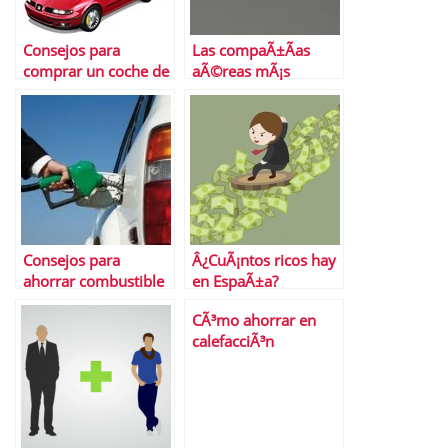
Consejos para
Las compaÃ±Ã­as
comprar un coche de
aÃ©reas mÃ¡s
segunda mano
puntuales del mundo
Consejos para
Â¿CuÃ¡ntos ricos hay
ahorrar combustible
en EspaÃ±a?
al conducir
CÃ³mo ahorrar en
calefacciÃ³n