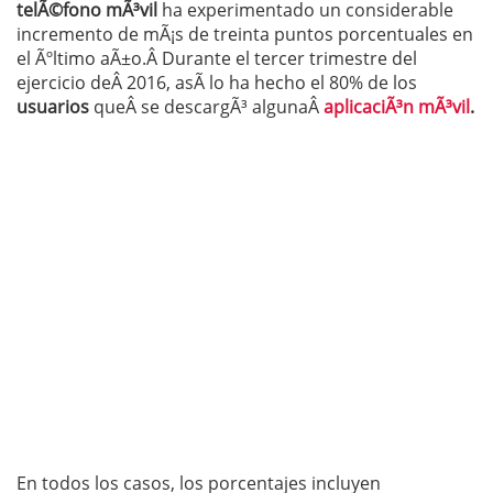
telÃ©fono mÃ³vil
ha experimentado un considerable
incremento de mÃ¡s de treinta puntos porcentuales en
el Ãºltimo aÃ±o.Â Durante el tercer trimestre del
ejercicio deÂ 2016, asÃ­ lo ha hecho el 80% de los
usuarios
queÂ se descargÃ³ algunaÂ
aplicaciÃ³n mÃ³vil
.
En todos los casos, los porcentajes incluyen