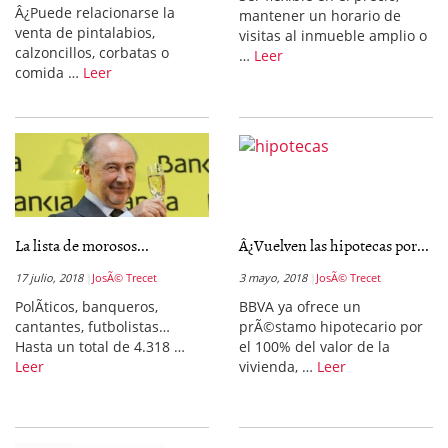
Â¿Puede relacionarse la
mantener un horario de
venta de pintalabios,
visitas al inmueble amplio o
calzoncillos, corbatas o
…
Leer
comida …
Leer
La lista de morosos...
Â¿Vuelven las hipotecas por...
17 julio, 2018
JosÃ© Trecet
3 mayo, 2018
JosÃ© Trecet
PolÃ­ticos, banqueros,
BBVA ya ofrece un
cantantes, futbolistas…
prÃ©stamo hipotecario por
Hasta un total de 4.318 …
el 100% del valor de la
Leer
vivienda, …
Leer