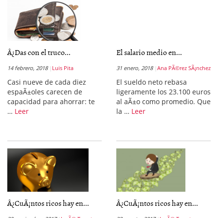
Â¿Das con el truco...
El salario medio en...
14 febrero, 2018
Luis Pita
31 enero, 2018
Ana PÃ©rez SÃ¡nchez
Casi nueve de cada diez
El sueldo neto rebasa
espaÃ±oles carecen de
ligeramente los 23.100 euros
capacidad para ahorrar: te
al aÃ±o como promedio. Que
…
Leer
la …
Leer
Â¿CuÃ¡ntos ricos hay en...
Â¿CuÃ¡ntos ricos hay en...