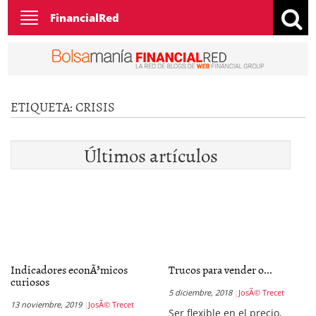
Toggle
FinancialRed
navigation
ETIQUETA:
CRISIS
Últimos artículos
Indicadores econÃ³micos
Trucos para vender o...
curiosos
5 diciembre, 2018
JosÃ© Trecet
13 noviembre, 2019
JosÃ© Trecet
Ser flexible en el precio,