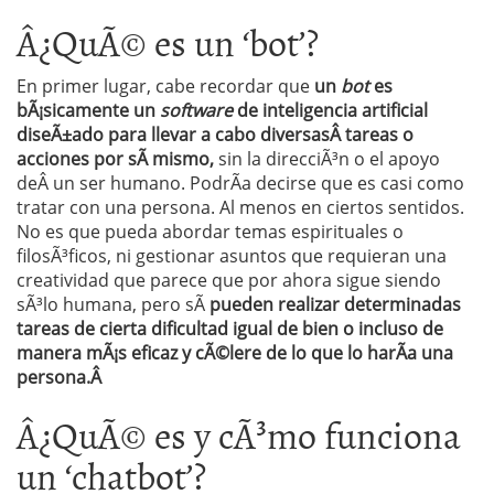
Â¿QuÃ© es un ‘bot’?
En primer lugar, cabe recordar que
un
bot
es
bÃ¡sicamente un
software
de inteligencia artificial
diseÃ±ado para llevar a cabo diversasÂ tareas o
acciones por sÃ­ mismo,
sin la direcciÃ³n o el apoyo
deÂ un ser humano. PodrÃ­a decirse que es casi como
tratar con una persona. Al menos en ciertos sentidos.
No es que pueda abordar temas espirituales o
filosÃ³ficos, ni gestionar asuntos que requieran una
creatividad que parece que por ahora sigue siendo
sÃ³lo humana, pero sÃ­
pueden realizar determinadas
tareas de cierta dificultad igual de bien o incluso de
manera mÃ¡s eficaz y cÃ©lere de lo que lo harÃ­a una
persona.Â
Â¿QuÃ© es y cÃ³mo funciona
un ‘chatbot’?