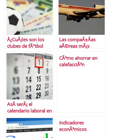
Â¿CuÃ¡les son los
Las compaÃ±Ã­as
clubes de fÃºtbol
aÃ©reas mÃ¡s
mÃ¡s valiosos del
puntuales del mundo
CÃ³mo ahorrar en
mundo?
calefacciÃ³n
AsÃ­ serÃ¡ el
calendario laboral en
2018
Indicadores
econÃ³micos
curiosos