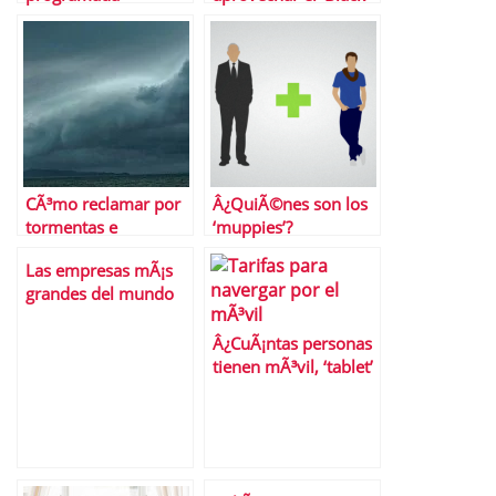
Friday’
CÃ³mo reclamar por
Â¿QuiÃ©nes son los
tormentas e
‘muppies’?
inundaciones
Las empresas mÃ¡s
grandes del mundo
por capitalizaciÃ³n
bursÃ¡til
Â¿CuÃ¡ntas personas
tienen mÃ³vil, ‘tablet’
u ordenador en
EspaÃ±a?