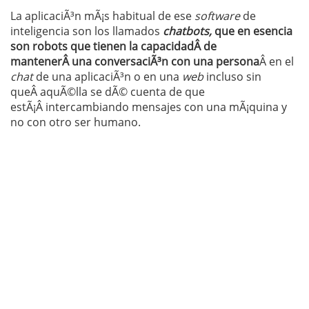
La aplicaciÃ³n mÃ¡s habitual de ese
software
de
inteligencia son los llamados
chatbots,
que en esencia
son robots que tienen la capacidadÂ de
mantenerÂ una conversaciÃ³n con una persona
Â en el
chat
de una aplicaciÃ³n o en una
web
incluso sin
queÂ aquÃ©lla se dÃ© cuenta de que
estÃ¡Â intercambiando mensajes con una mÃ¡quina y
no con otro ser humano.