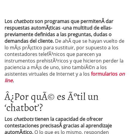
Los
chatbots
son programas que permitenÂ dar
respuestas automÃ¡ticas -una multitud de ellas-
previamente definidas a las preguntas, dudas o
demandas del cliente.
De ahÃ­ que se hayan vuelto de
lo mÃ¡s prÃ¡ctico para sustituir, por supuesto a los
contestadores telefÃ³nicos que parecen ya
instrumentos prehistÃ³ricos y que hicieron perder la
paciencia a mÃ¡s de uno, sino tambiÃ©n a los
asistentes virtuales de Internet y a los
formularios
on
line
.
Â¿Por quÃ© es Ãºtil un
‘chatbot’?
Los
chatbots
tienen la capacidad de ofrecer
contestaciones precisasÂ gracias al aprendizaje
automÃ¡tico.
O lo que es lo mismo, responden