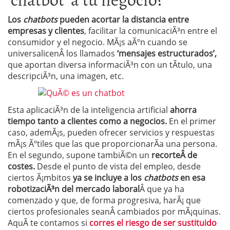
Los
chatbots
pueden acortar la distancia entre
empresas y clientes
, facilitar la comunicaciÃ³n entre el
consumidor y el negocio. MÃ¡s aÃºn cuando se
universalicenÂ los llamados
‘mensajes estructurados’,
que aportan diversa informaciÃ³n con un tÃ­tulo, una
descripciÃ³n, una imagen, etc.
Esta aplicaciÃ³n de la inteligencia artificial
ahorra
tiempo tanto a clientes como a negocios.
En el primer
caso, ademÃ¡s, pueden ofrecer servicios y respuestas
mÃ¡s Ãºtiles que las que proporcionarÃ­a una persona.
En el segundo, supone tambiÃ©n un
recorteÂ de
costes.
Desde el punto de vista del empleo, desde
ciertos Ã¡mbitos
ya se incluye a los
chatbots
en esa
robotizaciÃ³n del mercado laboral
Â que ya ha
comenzado y que, de forma progresiva, harÃ¡ que
ciertos profesionales seanÂ cambiados por mÃ¡quinas.
AquÃ­ te contamos si
corres el riesgo de ser sustituido