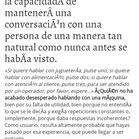
la capacidadÂ de
mantenerÂ una
conversaciÃ³n con una
persona de una manera tan
natural como nunca antes se
habÃ­a visto.
«Si quiere hablar con jugueterÃ­a, pulse uno; si quiere
hablar con alimentaciÃ³n, pulse dos; si quiere hablar
con atenciÃ³n al cliente, pulse tres; para ser atendido
por un operador, por favor, espere…»
Â¿QuiÃ©n no ha
acabado desesperado hablando con una mÃ¡quina,
bien por su falta de utilidad, bien porque no entendÃ­a
lo que se le decÃ­a y exigÃ­a repeticiones constantes o,
simplemente, porque daba respuestas incoherentes?
Como usuario, resulta altamente probable que hayas
pasado por esa experiencia, que puede llegar a ser
irritante.