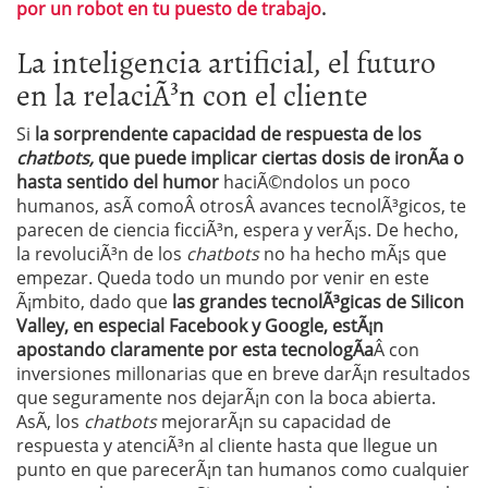
por un robot en tu puesto de trabajo
.
La inteligencia artificial, el futuro
en la relaciÃ³n con el cliente
Si
la sorprendente capacidad de respuesta de los
chatbots,
que puede implicar ciertas dosis de ironÃ­a o
hasta sentido del humor
haciÃ©ndolos un poco
humanos, asÃ­ comoÂ otrosÂ avances tecnolÃ³gicos, te
parecen de ciencia ficciÃ³n, espera y verÃ¡s. De hecho,
la revoluciÃ³n de los
chatbots
no ha hecho mÃ¡s que
empezar. Queda todo un mundo por venir en este
Ã¡mbito, dado que
las grandes tecnolÃ³gicas de Silicon
Valley, en especial Facebook y Google, estÃ¡n
apostando claramente por esta tecnologÃ­a
Â con
inversiones millonarias que en breve darÃ¡n resultados
que seguramente nos dejarÃ¡n con la boca abierta.
AsÃ­, los
chatbots
mejorarÃ¡n su capacidad de
respuesta y atenciÃ³n al cliente hasta que llegue un
punto en que parecerÃ¡n tan humanos como cualquier