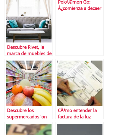
PokÃ©mon Go:
Â¿comienza a decaer
el gran negocio?
Descubre Rivet, la
marca de muebles de
Amazon
Descubre los
CÃ³mo entender la
supermercados ‘on
factura de la luz
line’ mÃ¡s baratos