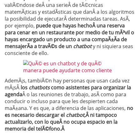
valiÃ©ndose deÂ una serieÂ de tÃ©cnicas
matemÃ¡ticas y estadÃ­sticas que danÂ a los algoritmos
la posibilidad de ejecutarÂ determinadas tareas. AsÃ­,
por ejemplo,
puede que hayas hechoÂ una reserva
para cenar en un restaurante por medio de tu mÃ³vil o
hayas encargado un producto a una compaÃ±Ã­a de
mensajerÃ­a a travÃ©s de un
chatbot
y ni siquiera seas
consciente de ello.
AdemÃ¡s, tambiÃ©n hay personas que usan cada vez
mÃ¡sÂ
los
chatbots
como asistentes para organizar la
agenda
Â o las reuniones de trabajo, asÃ­ como para
conducir o incluso para que les despierten cada
maÃ±ana. Y es que, a diferencia de las aplicaciones,
no
es necesario descargar el
chatbot,
Â ni tampoco
actualizarlo, con lo queÂ no ocupa espacio en la
memoria del telÃ©fono.Â