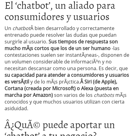
El ‘chatbot’, un aliado para
consumidores y usuarios
Un
chatbot
Â bien desarrollado y correctamente
entrenado puede resolver las dudas que puedan
surgirle al usuario.
Sus tiempos de respuesta son
mucho mÃ¡s cortos que los de un ser humano
-las
contestaciones suelen ser instantÃ¡neas-, disponen de
un volumen considerable de informaciÃ³n y no
necesitan descansar como una persona. Es decir, que
su capacidad para atender a consumidores y usuarios
es versÃ¡til
y de lo mÃ¡s prÃ¡ctica.
Â Siri (de Apple),
Cortana (creada por Microsoft) o Alexa (puesta en
marcha por Amazon)
son varios de los
chatbots
mÃ¡s
conocidos y que muchos usuarios utilizan con cierta
asiduidad.
Â¿QuÃ© puede aportar un
‘chatbot’ a tu negocio?