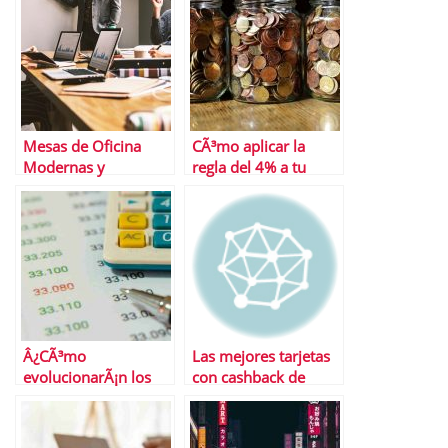
Mesas de Oficina
CÃ³mo aplicar la
Modernas y
regla del 4% a tu
ErgonÃ³micas:
pensiÃ³n de
Mejora la
jubilaciÃ³n
Productividad en tu
Empresa
Â¿CÃ³mo
Las mejores tarjetas
evolucionarÃ¡n los
con cashback de
precios en EspaÃ±a
septiembre
en el Ãºltimo
cuatrimestre del