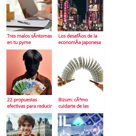
aÃ±o?
Tres malos sÃ­ntomas
Los desafÃ­os de la
en tu pyme
economÃ­a japonesa
hoy
22 propuestas
Bizum: cÃ³mo
efectivas para reducir
cuidarte de las
el fraude fiscal
estafas mÃ¡s
frecuentes