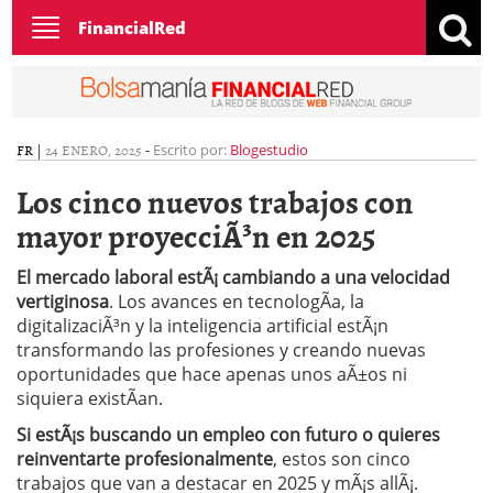
Toggle
FinancialRed
navigation
FR
|
24 ENERO, 2025
-
Escrito por:
Blogestudio
Los cinco nuevos trabajos con
mayor proyecciÃ³n en 2025
El mercado laboral estÃ¡ cambiando a una velocidad
vertiginosa
. Los avances en tecnologÃ­a, la
digitalizaciÃ³n y la inteligencia artificial estÃ¡n
transformando las profesiones y creando nuevas
oportunidades que hace apenas unos aÃ±os ni
siquiera existÃ­an.
Si estÃ¡s buscando un empleo con futuro o quieres
reinventarte profesionalmente
, estos son cinco
trabajos que van a destacar en 2025 y mÃ¡s allÃ¡.