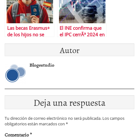
Las becas Erasmus+
El INE confirma que
de los hijos no se
el IPC cerrÃ³ 2024 en
suman ni alteran la
el 2,8% por las
Autor
renta de los padres
gasolinas y los
paquetes turÃ­sticos
Blogestudio
Deja una respuesta
Tu dirección de correo electrónico no será publicada.
Los campos
obligatorios están marcados con
*
Comentario
*