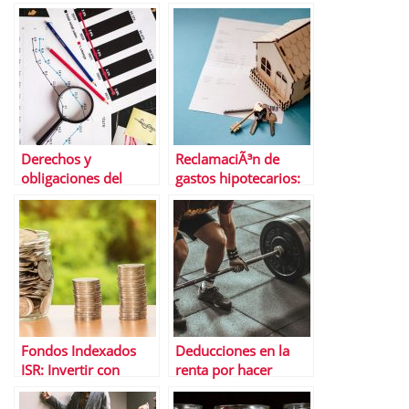
continuo con su
rango de trading
mÃ¡s probable
Derechos y
ReclamaciÃ³n de
obligaciones del
gastos hipotecarios:
contribuyente en una
oportunidad para los
inspecciÃ³n de
consumidores hasta
Hacienda
el 14 de abril
Fondos Indexados
Deducciones en la
ISR: Invertir con
renta por hacer
conciencia y
deporte
rentabilidad