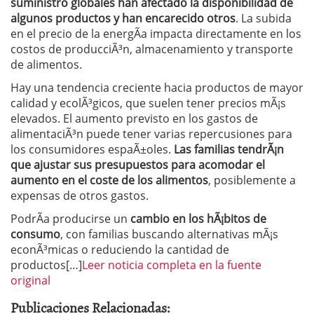
suministro globales han afectado la disponibilidad de
algunos productos y han encarecido otros
. La subida
en el precio de la energÃ­a impacta directamente en los
costos de producciÃ³n, almacenamiento y transporte
de alimentos.
Hay una tendencia creciente hacia productos de mayor
calidad y ecolÃ³gicos, que suelen tener precios mÃ¡s
elevados. El aumento previsto en los gastos de
alimentaciÃ³n puede tener varias repercusiones para
los consumidores espaÃ±oles.
Las familias tendrÃ¡n
que ajustar sus presupuestos para acomodar el
aumento en el coste de los alimentos
, posiblemente a
expensas de otros gastos.
PodrÃ­a producirse un
cambio en los hÃ¡bitos de
consumo
, con familias buscando alternativas mÃ¡s
econÃ³micas o reduciendo la cantidad de
productos[…]
Leer noticia completa en la fuente
original
Publicaciones Relacionadas: