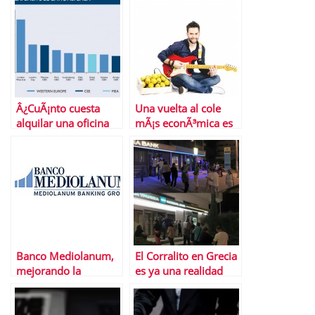
Â¿CuÃ¡nto cuesta
Una vuelta al cole
alquilar una oficina
mÃ¡s econÃ³mica es
en Madrid?
posible
Banco Mediolanum,
El Corralito en Grecia
mejorando la
es ya una realidad
experiencia del
usuario