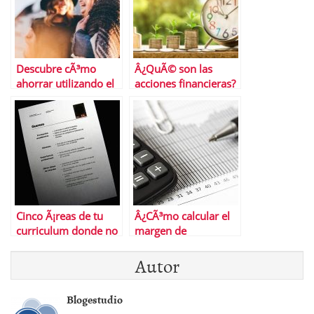
Descubre cÃ³mo
Â¿QuÃ© son las
ahorrar utilizando el
acciones financieras?
comparador de
seguros Doctor i
Cinco Ã¡reas de tu
Â¿CÃ³mo calcular el
curriculum donde no
margen de
puede haber fallos
contribuciÃ³n?
Autor
Blogestudio