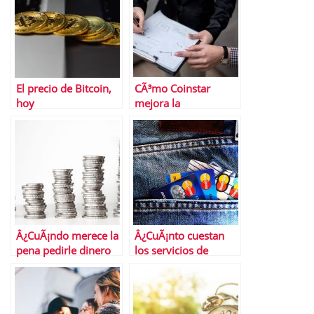
El precio de Bitcoin,
CÃ³mo Coinstar
hoy
mejora la
rentabilidad y ayuda
a diferenciarse de la
competencia en el
retail
Â¿CuÃ¡ndo merece la
Â¿CuÃ¡nto cuestan
pena pedirle dinero
los servicios de
al banco y cuÃ¡ndo
reparaciÃ³n de
buscar otras vÃ­as de
crÃ©dito?
financiaciÃ³n?