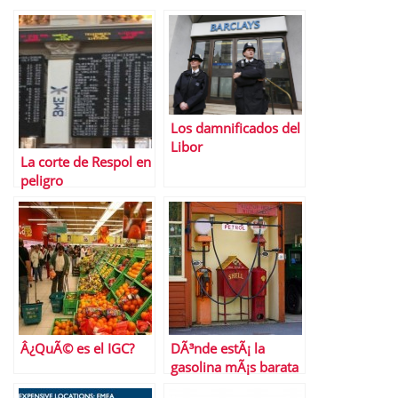
Los damnificados del
Libor
La corte de Respol en
peligro
Â¿QuÃ© es el IGC?
DÃ³nde estÃ¡ la
gasolina mÃ¡s barata
de Madrid