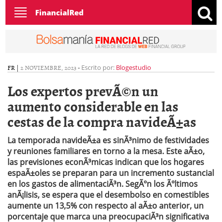
Toggle
FinancialRed
navigation
FR
|
2 NOVIEMBRE, 2023
-
Escrito por:
Blogestudio
Los expertos prevÃ©n un
aumento considerable en las
cestas de la compra navideÃ±as
La temporada navideÃ±a es sinÃ³nimo de festividades
y reuniones familiares en torno a la mesa. Este aÃ±o,
las previsiones econÃ³micas indican que los hogares
espaÃ±oles se preparan para un incremento sustancial
en los gastos de alimentaciÃ³n. SegÃºn los Ãºltimos
anÃ¡lisis, se espera que el desembolso en comestibles
aumente un 13,5% con respecto al aÃ±o anterior, un
porcentaje que marca una preocupaciÃ³n significativa