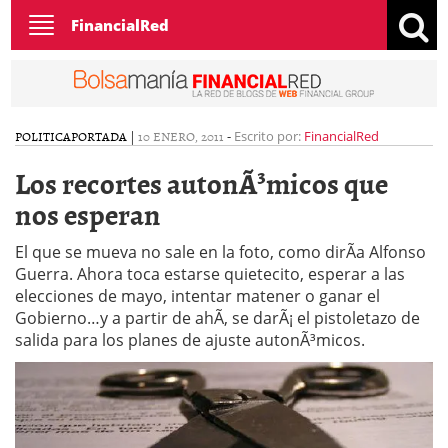
Toggle
FinancialRed
navigation
POLITICA
PORTADA
|
10 ENERO, 2011
-
Escrito por:
FinancialRed
Los recortes autonÃ³micos que
nos esperan
El que se mueva no sale en la foto, como dirÃ­a Alfonso
Guerra. Ahora toca estarse quietecito, esperar a las
elecciones de mayo, intentar matener o ganar el
Gobierno…y a partir de ahÃ­, se darÃ¡ el pistoletazo de
salida para los planes de ajuste autonÃ³micos.