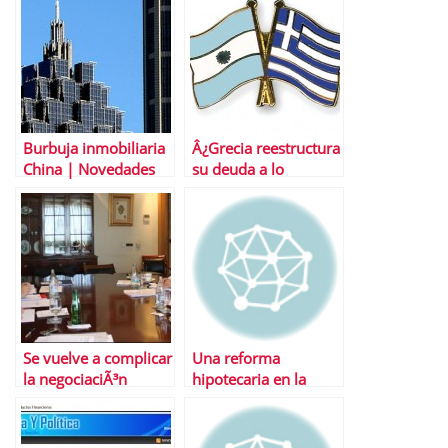
mismo?
Burbuja inmobiliaria
Â¿Grecia reestructura
China | Novedades
su deuda a lo
en la regulaciÃ³n de
Argentina?
compra vivienda
Se vuelve a complicar
Una reforma
la negociaciÃ³n
hipotecaria en la
colectiva
direcciÃ³n correcta
pero insuficiente