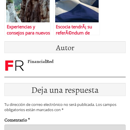
Experiencias y
Escocia tendrÃ¡ su
consejos para nuevos
referÃ©ndum de
#inversores en
independencia sobre
Autor
#bolsa
Reino Unido
FinancialRed
Deja una respuesta
Tu dirección de correo electrónico no será publicada.
Los campos
obligatorios están marcados con
*
Comentario
*