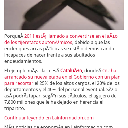
PorqueÂ
2011 estÃ¡ llamado a convertirse en el aÃ±o
de los tijeretazos autonÃ³micos
, debido a que las
enclenques arcas pÃºblicas se estÃ¡n demostrando
incapaces de hacer frente a sus abultados
endeudamientos.
El ejemplo mÃ¡s claro esÂ
CataluÃ±a
, dondeÂ
CiU ha
arrancado su nueva etapa en el Gobierno con un plan
para recortar
el 25% de los altos cargos, el 20% de los
departamentos y el 40% del personal eventual. SÃ³lo
asÃ­ podrÃ¡ tapar, segÃºn sus cÃ¡lculos, el agujero de
7.800 millones que le ha dejado en herencia el
tripartito.
Continuar leyendo en Lainformacion.com
MÃ¡s noticias de economÃ­a en Lainformacion.com