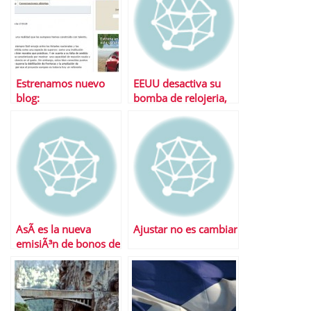
Estrenamos nuevo
EEUU desactiva su
blog:
bomba de relojeria,
EconomiayPolitica.com
por ahora
AsÃ­ es la nueva
Ajustar no es cambiar
emisiÃ³n de bonos de
AndalucÃ­a