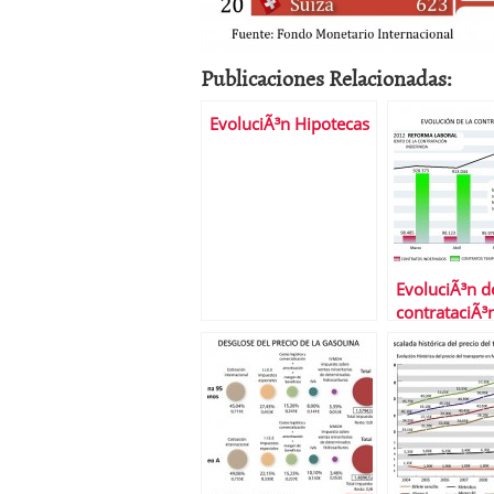
Publicaciones Relacionadas:
EvoluciÃ³n Hipotecas
EvoluciÃ³n d
contrataciÃ³
2012