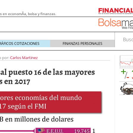
s en economÃ­a, bolsa y finanzas.
Busca
RÁFICOS COTIZACIONES
FINANZAS PERSONALES
o por:
Carlos Martinez
l puesto 16 de las mayores
 en 2017
 pymes: la obligación que muchas empresas
s demasiado tarde
20/07/2026
e Deben Saber los Traders Mexicanos Antes de