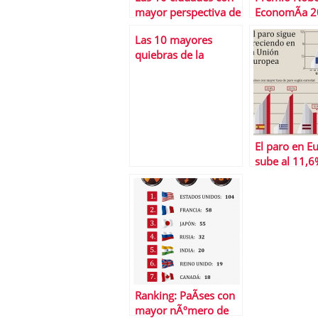
mayor perspectiva de
EconomÃ­a 
futuro del mundo
Alvin E. Roth
Las 10 mayores
S.Shapley
quiebras de la
historia de espaÃ±a
El paro en E
sube al 11,6
Ranking: PaÃ­ses con
mayor nÃºmero de