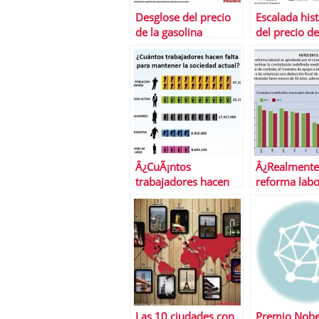
Desglose del precio
Escalada hist
de la gasolina
del precio de
transporte p
en Madrid
Â¿CuÃ¡ntos
Â¿Realmente
trabajadores hacen
reforma labo
falta para mantener
incentivado 
la sociedad actual?
contrataciÃ³
indefinida?
Las 10 ciudades con
Premio Nobe