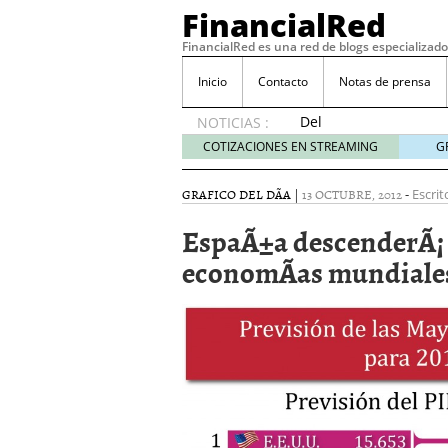
FinancialRed
FinancialRed es una red de blogs especializado
Inicio
Contacto
Notas de prensa
Del
NOTICIAS :
depósito
COTIZACIONES EN STREAMING
G
a la
diversificación:
GRAFICO DEL DÃ­A
|
13 OCTUBRE, 2012
-
Escrit
cómo
está
EspaÃ±a descenderÃ¡ a
cambiando
economÃ­as mundiales
la
gestión
del
ahorro
en
España
05/08/2026
Seguros de convenio en
descubren cuando ya e
ReseÃ±a de SIFX: Lo Qu