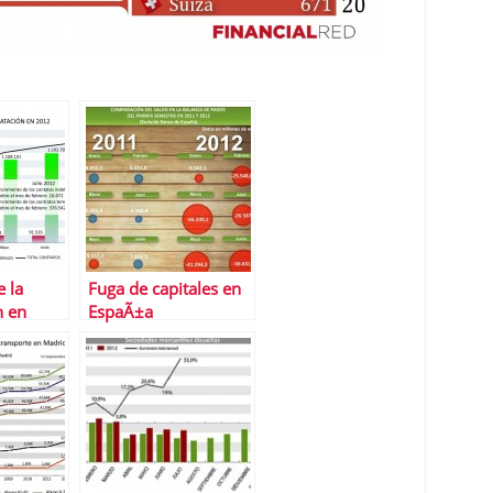
e la
Fuga de capitales en
n en
EspaÃ±a