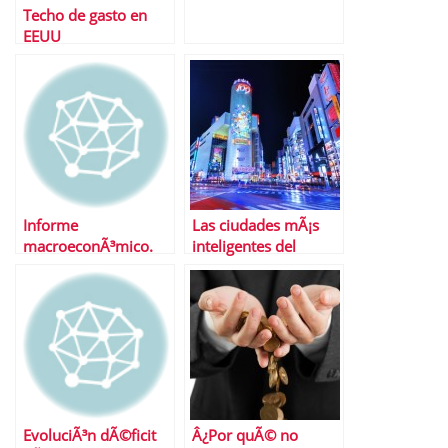
Techo de gasto en
EEUU
Informe
Las ciudades mÃ¡s
macroeconÃ³mico.
inteligentes del
Del 24 al 28 de
mundo
febrero de 2014
EvoluciÃ³n dÃ©ficit
Â¿Por quÃ© no