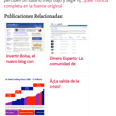
perciben un salario mÃ¡s bajo y segÃºn[…]
Leer noticia
completa en la fuente original
Publicaciones Relacionadas:
Invertir Bolsa, el
Dinero Experto: La
nuevo blog con
comunidad de
anÃ¡lisis de Jaume
opinion sobre
Germa
productos financieros
y ahorro
Â¿La salida de la
crisis?