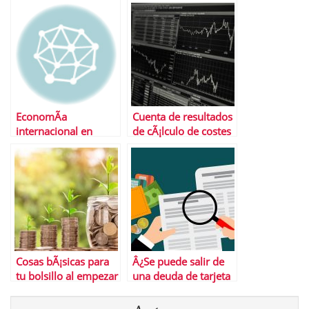
Sabadell
entrarÃ¡ en
funcionamiento
EconomÃ­a
Cuenta de resultados
internacional en
de cÃ¡lculo de costes
tiempos post-
de absorciÃ³n
pandemia: Conozca a
cuÃ¡nto asciende la
pÃ©rdida del PIB
mundial ante el
impacto del Covid-19
y el desastre que hizo
con el turismo
Cosas bÃ¡sicas para
Â¿Se puede salir de
tu bolsillo al empezar
una deuda de tarjeta
a invertir
de crÃ©dito?