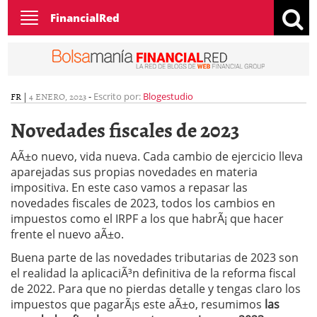
Toggle
FinancialRed
navigation
FR
|
4 ENERO, 2023
-
Escrito por:
Blogestudio
Novedades fiscales de 2023
AÃ±o nuevo, vida nueva. Cada cambio de ejercicio lleva
aparejadas sus propias novedades en materia
impositiva. En este caso vamos a repasar las
novedades fiscales de 2023, todos los cambios en
impuestos como el IRPF a los que habrÃ¡ que hacer
frente el nuevo aÃ±o.
Buena parte de las novedades tributarias de 2023 son
el realidad la aplicaciÃ³n definitiva de la reforma fiscal
de 2022. Para que no pierdas detalle y tengas claro los
impuestos que pagarÃ¡s este aÃ±o, resumimos
las