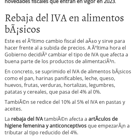
novedades fiscales que entran en vigor en 2023
.
Rebaja del IVA en alimentos
bÃ¡sicos
Este es el Ãºltimo cambio fiscal del aÃ±o y sirve para
hacer frente al a subida de precios. A Ãºltima hora el
Gobierno decidiÃ³ cambiar el tipo de IVA que afecta a
buena parte de los productos de alimentaciÃ³n.
En concreto, se suprimido el IVA de alimentos bÃ¡sicos
como el pan, harinas panificables, leche, queso,
huevos, frutas, verduras, hortalizas, legumbres,
patatas y cereales, que pasa del 4% al 0%.
TambiÃ©n se redice del 10% al 5% el IVA en pastas y
aceites.
La
rebaja del IVA
tambiÃ©n afecta a
artÃ­culos de
higiene femenina y anticonceptivos
que empezarÃ¡n a
tributar al tipo reducido del 4%.