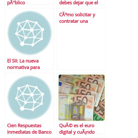
pÃºblico
debes dejar que el
banco gestione tus
CÃ³mo solicitar y
ahorros?
contratar una
hipoteca de manera
Ã¡gil y segura
El SII: La nueva
normativa para
gestionar y deducir
IVA en tiempo real
Cien Respuestas
QuÃ© es el euro
Inmediatas de Banco
digital y cuÃ¡ndo