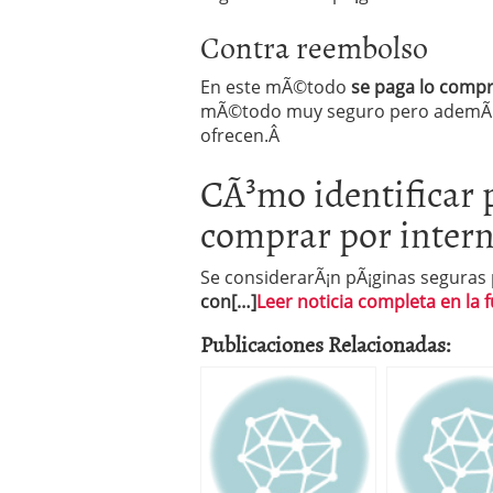
Contra reembolso
En este mÃ©todo
se paga lo compra
mÃ©todo muy seguro pero ademÃ¡s 
ofrecen.Â
CÃ³mo identificar 
comprar por intern
Se considerarÃ¡n pÃ¡ginas seguras
con[…]
Leer noticia completa en la f
Publicaciones Relacionadas: