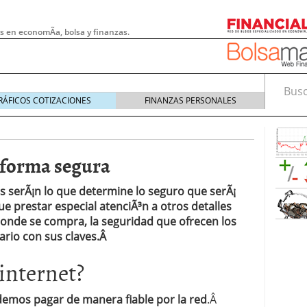
s en economÃ­a, bolsa y finanzas.
Busca
RÁFICOS COTIZACIONES
FINANZAS PERSONALES
 forma segura
serÃ¡n lo que determine lo seguro que serÃ¡
e prestar especial atenciÃ³n a otros detalles
donde se compra, la seguridad que ofrecen los
uario con sus claves.Â
internet?
 pymes: la obligación que muchas empresas
s demasiado tarde
20/07/2026
demos pagar de manera fiable por la red
.Â
e Deben Saber los Traders Mexicanos Antes de