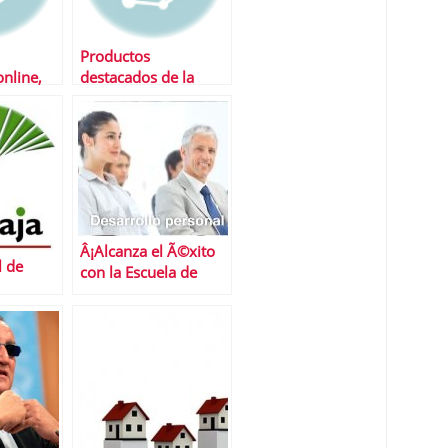
Productos
online,
destacados de la
Marquez
semana
Â¡Alcanza el Ã©xito
l de
con la Escuela de
Negocios de la UOC!