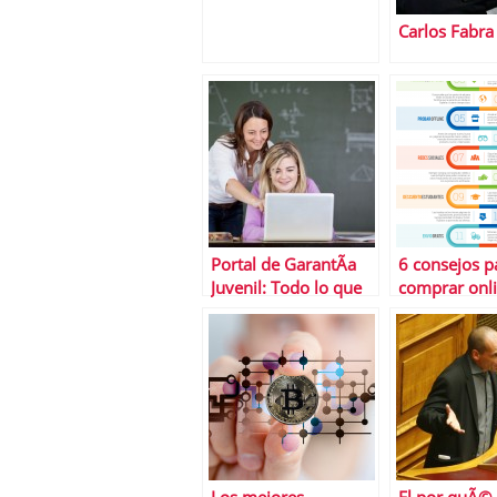
Carlos Fabra
Portal de GarantÃ­a
6 consejos p
Juvenil: Todo lo que
comprar onl
necesitas saber
manera segu