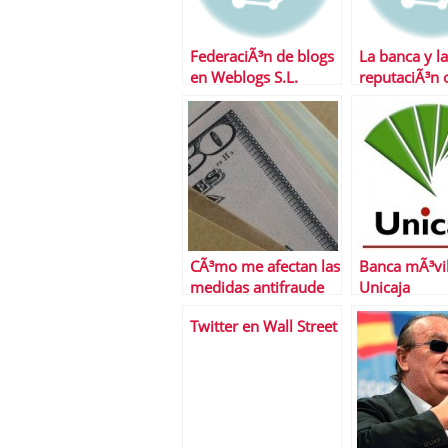
FederaciÃ³n de blogs
La banca y la
en Weblogs S.L.
reputaciÃ³n 
por Emilio 
CÃ³mo me afectan las
Banca mÃ³vi
medidas antifraude
Unicaja
Twitter en Wall Street