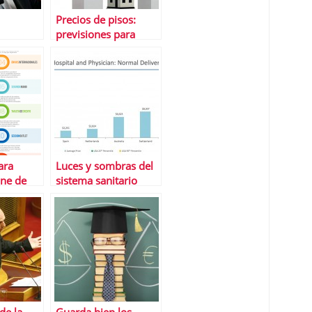
Precios de pisos:
previsiones para
2014
ara
Luces y sombras del
ine de
sistema sanitario
ra
espaÃ±ol
Â¿Recibimos lo que
pagamos?