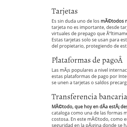
Operar
29/06/2026
Tarjetas
Crear empresa online vs
29/05/2026
Es sin duda uno de los
mÃ©todos mÃ
CÃ³mo afrontar una baj
26/05/2026
tarjeta no es importante, desde tar
virtuales de prepago que Ãºltimam
Estas tarjetas solo se usan para es
del propietario, protegiendo de est
Plataformas de pagoÂ
Las mÃ¡s populares a nivel interna
estas plataformas de pago por Int
se unen a tarjetas o saldos precar
Transferencia bancari
MÃ©todo, que hoy en dÃ­a estÃ¡ de
cataloga como una de las formas mÃ
costosa. En este mÃ©todo, como en 
seguridad en la pÃ¡gina donde se 