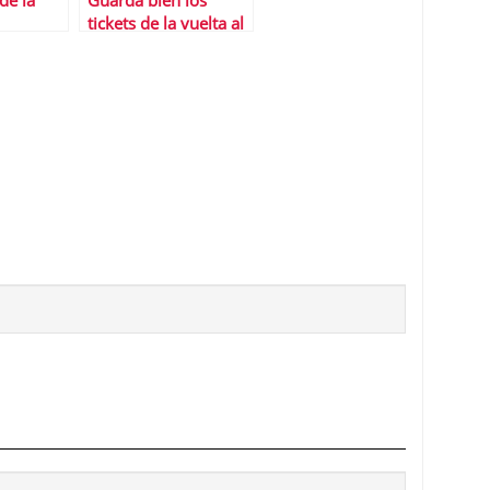
de la
Guarda bien los
tickets de la vuelta al
cole, desgravan