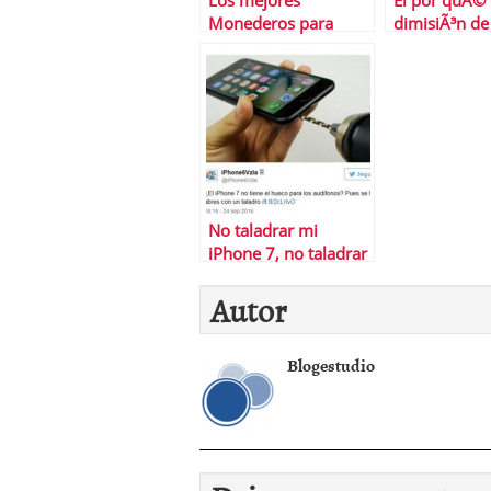
Los mejores
El por quÃ© 
Monederos para
dimisiÃ³n de
Bitcoin
Varoufakis
No taladrar mi
iPhone 7, no taladrar
mi iPhone 7…
Autor
Blogestudio