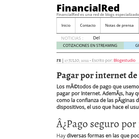
FinancialRed
FinancialRed es una red de blogs especializado
Inicio
Contacto
Notas de prensa
Del
NOTICIAS :
depósito
COTIZACIONES EN STREAMING
G
a la
diversificación:
FR
|
17 JULIO, 2022
-
Escrito por:
Blogestudio
cómo
está
Pagar por internet de
cambiando
la
Los mÃ©todos de pago que usemos 
gestión
pagar por Internet. AdemÃ¡s, hay qu
del
como la confianza de las pÃ¡ginas 
ahorro
en
dispositivos, el uso que hace el us
España
Â¿Pago seguro por 
05/08/2026
Seguros de convenio en
descubren cuando ya e
Hay
diversas formas en las que po
ReseÃ±a de SIFX: Lo Qu