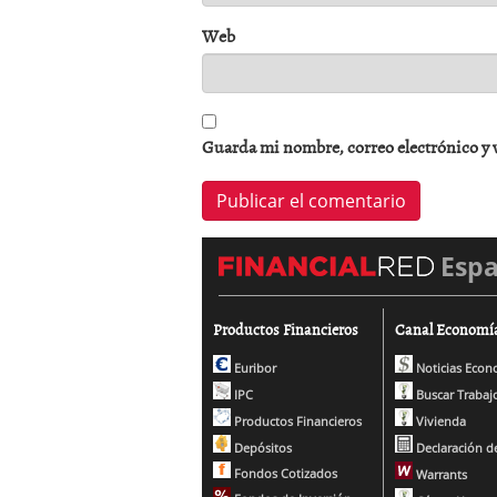
Web
Guarda mi nombre, correo electrónico y 
Esp
Productos Financieros
Canal Economí
Euribor
Noticias Econ
IPC
Buscar Trabaj
Productos Financieros
Vivienda
Depósitos
Declaración de
Fondos Cotizados
Warrants