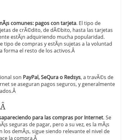
 proceso tradicional: ventajas reales para pymes
¡s comunes: pagos con tarjeta
. El tipo de
a mÃ©dica cuando trabajas por cuenta propia
jetas de crÃ©dito, de dÃ©bito, hasta las tarjetas
ente estÃ¡n adquiriendo mucha popularidad.
te tipo de compras y estÃ¡n sujetas a la voluntad
a forma el resto de los activos.Â
cional son
PayPal, SeQura o Redsys
, a travÃ©s de
ernet se aseguran pagos seguros, y generalmente
gados.Â
aÂ
sapareciendo para las compras por Internet
. Se
¡s seguras de pagar, pero a su vez, es la mÃ¡s
los demÃ¡s, sigue siendo relevante el nivel de
hace la compra.Â