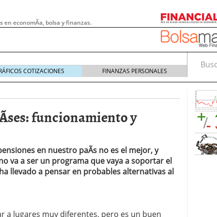
s en economÃ­a, bolsa y finanzas.
Busca
RÁFICOS COTIZACIONES
FINANZAS PERSONALES
Ã­ses: funcionamiento y
nsiones en nuestro paÃ­s no es el mejor, y
no va a ser un programa que vaya a soportar el
ha llevado a pensar en probables alternativas al
 pymes: la obligación que muchas empresas
s demasiado tarde
20/07/2026
r a lugares muy diferentes, pero es un buen
e Deben Saber los Traders Mexicanos Antes de