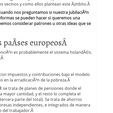
es vecinos y como ellos plantean este Ã¡mbito.Â
 proceso tradicional: ventajas reales para pymes
uando nos preguntamos si nuestra jubilaciÃ³n
reformas se pueden hacer si queremos una
a mÃ©dica cuando trabajas por cuenta propia
emos considerar patrones u otras ideas que se
os paÃ­ses europeosÂ
enciÃ³n es probablemente el sistema holandÃ©s.
:Â
a con impuestos y contribuciones bajo el modelo
o en la erradicaciÃ³n de la pobreza.Â
l
: se trata de planes de pensiones donde el
 mayor cantidad, y el resto lo completa el
ercera parte del total). Se trata de ahorros
presas independientes, e integrados de manera
ro del trabajador.Â