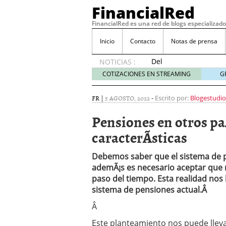
FinancialRed
FinancialRed es una red de blogs especializado
Inicio
Contacto
Notas de prensa
Del
NOTICIAS :
depósito
COTIZACIONES EN STREAMING
G
a la
diversificación:
FR
|
5 AGOSTO, 2022
-
Escrito por:
Blogestudio
cómo
está
Pensiones en otros pa
cambiando
caracterÃ­sticas
la
gestión
del
Debemos saber que el sistema de pe
ahorro
ademÃ¡s es necesario aceptar que 
en
paso del tiempo. Esta realidad nos 
España
sistema de pensiones actual.Â
05/08/2026
Seguros de convenio en
Â
descubren cuando ya e
Este planteamiento nos puede lleva
ReseÃ±a de SIFX: Lo Qu