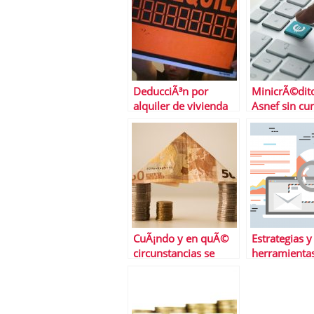
DeducciÃ³n por
MinicrÃ©dit
alquiler de vivienda
Asnef sin cu
habitual: el
requisitos
arrendador
CuÃ¡ndo y en quÃ©
Estrategias y
circunstancias se
herramienta
puede realizar la
hacer tu em
permuta inmobiliaria
mÃ¡s rentabl