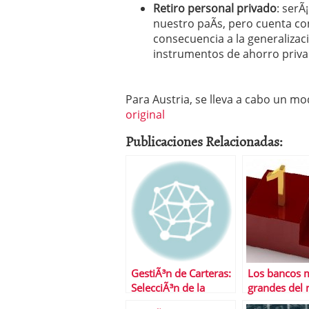
Retiro personal privado
: serÃ
nuestro paÃ­s, pero cuenta con
consecuencia a la generalizac
instrumentos de ahorro priva
Para Austria, se lleva a cabo un m
original
Publicaciones Relacionadas:
GestiÃ³n de Carteras:
Los bancos 
SelecciÃ³n de la
grandes del
cartera Ã³ptima
otra vez