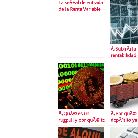
La seÃ±al de entrada
de la Renta Variable
es refrendada por las
curvas de
probabilidad de
Ã©xito
Â¿SubirÃ¡ la
rentabilidad 
depÃ³sitos b
Â¿QuÃ© es un
Â¿Por quÃ© 
rugpull y por quÃ© te
depÃ³sito ya
interesa conocerlo?
rentable?