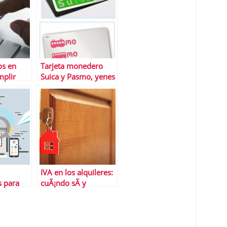
os en
Tarjeta monedero
mplir
Suica y Pasmo, yenes
de alquiler para tu
viaje a JapÃ³n
IVA en los alquileres:
s para
cuÃ¡ndo sÃ­ y
presa
cuÃ¡ndo no
e