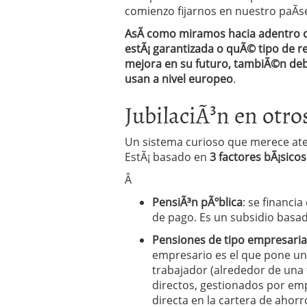
Operar
29/06/2026
comienzo fijarnos en nuestro paÃ­s
Crear empresa online vs
AsÃ­ como miramos hacia adentro c
29/05/2026
estÃ¡ garantizada o quÃ© tipo de 
CÃ³mo afrontar una baj
mejora en su futuro, tambiÃ©n deb
26/05/2026
usan a nivel europeo
.
JubilaciÃ³n en otr
Un sistema curioso que merece at
EstÃ¡ basado en
3 factores bÃ¡sicos
Â
PensiÃ³n pÃºblica
: se financi
de pago. Es un subsidio basad
Pensiones de tipo empresaria
empresario es el que pone una
trabajador (alrededor de una t
directos, gestionados por em
directa en la cartera de ahor