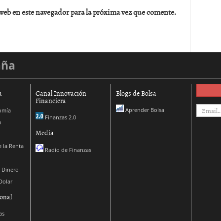
web en este navegador para la próxima vez que comente.
aña
a
Canal Innovación
Blogs de Bolsa
Financiera
Aprender Bolsa
omía
Finanzas 2.0
o
Media
 la Renta
Radio de Finanzas
 Dinero
Dolar
onal
as