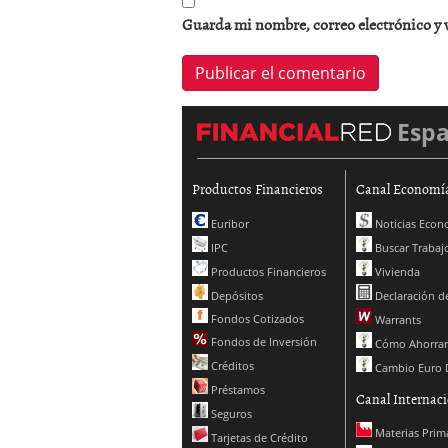
Guarda mi nombre, correo electrónico y 
Esp
Productos Financieros
Canal Economí
Euribor
Noticias Econ
IPC
Buscar Trabaj
Productos Financieros
Vivienda
Depósitos
Declaración de
Fondos Cotizados
Warrants
Fondos de Inversión
Cómo Ahorrar
Créditos
Cambio Euro 
Préstamos
Canal Internaci
Seguros
Materias Prim
Tarjetas de Crédito