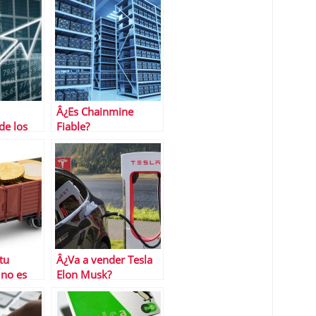
Â¿Es Chainmine
de los
Fiable?
ancarios?
tu
Â¿Va a vender Tesla
 no es
Elon Musk?