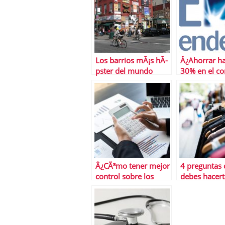
Los barrios mÃ¡s hÃ­
Â¿Ahorrar ha
pster del mundo
30% en el c
de la calder
te propone 
formula
Â¿CÃ³mo tener mejor
4 preguntas
control sobre los
debes hacert
gastos de tu
de comprar 
empresa?