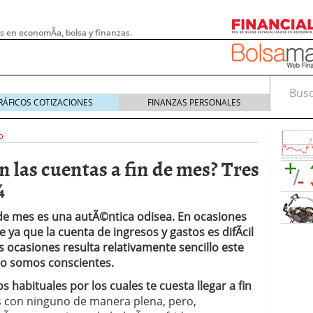
s en economÃ­a, bolsa y finanzas.
Busca
RÁFICOS COTIZACIONES
FINANZAS PERSONALES
o
 las cuentas a fin de mes? Tres
¼
 de mes es una autÃ©ntica odisea. En ocasiones
 ya que la cuenta de ingresos y gastos es difÃ­cil
s ocasiones resulta relativamente sencillo este
no somos conscientes.
 pymes: la obligación que muchas empresas
s habituales por los cuales te cuesta llegar a fin
s demasiado tarde
20/07/2026
as con ninguno de manera plena, pero,
e Deben Saber los Traders Mexicanos Antes de