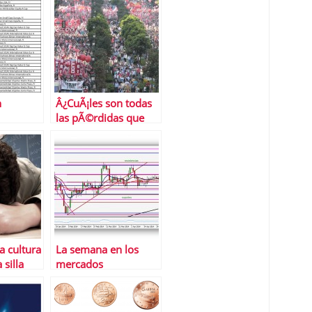
n
Â¿CuÃ¡les son todas
las pÃ©rdidas que
supone una huelga?
la cultura
La semana en los
 silla
mercados