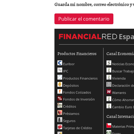
Guarda mi nombre, correo electrónico y 
Esp
Productos Financieros
Canal Economí
Euribor
Noticias Econ
IPC
Buscar Trabaj
Productos Financieros
Vivienda
Depósitos
Declaración de
Fondos Cotizados
Warrants
Fondos de Inversión
Cómo Ahorrar
Créditos
Cambio Euro 
Préstamos
Canal Internaci
Seguros
Materias Prim
Tarjetas de Crédito
Forex