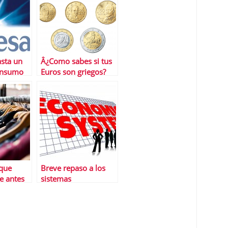
sta un
Â¿Como sabes si tus
onsumo
Euros son griegos?
a? Endesa
una
 que
Breve repaso a los
e antes
sistemas
ropa
econÃ³micos a lo
largo de la historia