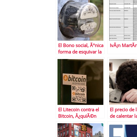
El Bono social, Ãºnica
IvÃ¡n MartÃ­
forma de esquivar la
subida de la luz
El Litecoin contra el
El precio de 
Bitcoin, Â¿quiÃ©n
de calentar la
ganarÃ¡?