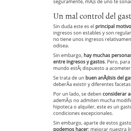
seguramente, mÃ¡s de uno te sonarÃ
Operar
29/06/2026
Crear empresa online vs
Un mal control del gas
29/05/2026
CÃ³mo afrontar una baj
Sin duda este es el
principal motiv
26/05/2026
ingresos son estables y son regula
no tiene unos ingresos relativament
odisea.
Sin embargo,
hay muchas personas 
entre ingresos y gastos
. Pero, para
mundo estÃ¡ dispuesto a acometer
Se trata de un
buen anÃ¡lisis del g
deberÃ­a existir y diferentes facetas
Por un lado, se deben
considerar a
ademÃ¡s no admiten mucha modifica
hipoteca o alquiler, este es un gas
condiciones excepcionales.
Sin embargo, aparte de estos gastos
podemos hacer
: mejorar nuestra l