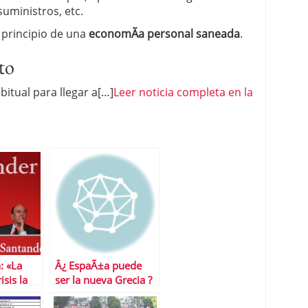
suministros, etc.
 principio de una
economÃ­a personal saneada
.
to
bitual para llegar a[…]
Leer noticia completa en la
: «La
Â¿ EspaÃ±a puede
isis la
ser la nueva Grecia ?
lÃ­ticos»