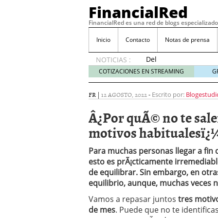
FinancialRed
FinancialRed es una red de blogs especializado
Inicio
Contacto
Notas de prensa
Del
NOTICIAS :
depósito
COTIZACIONES EN STREAMING
G
a la
diversificación:
FR
|
12 AGOSTO, 2022
-
Escrito por:
Blogestudi
cómo
está
Â¿Por quÃ© no te salen
cambiando
motivos habitualesï¿
la
gestión
del
Para muchas personas llegar a fin
ahorro
esto es prÃ¡cticamente irremediable
en
de equilibrar. Sin embargo, en otra
España
equilibrio, aunque, muchas veces 
05/08/2026
Seguros de convenio en
Vamos a repasar juntos
tres motivo
descubren cuando ya e
de mes
. Puede que no te identific
ReseÃ±a de SIFX: Lo Qu