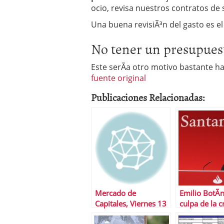
ocio, revisa nuestros contratos de 
Una buena revisiÃ³n del gasto es el
No tener un presupues
Este serÃ­a otro motivo bastante ha
fuente original
Publicaciones Relacionadas:
Mercado de
Emilio BotÃ­n
Capitales, Viernes 13
culpa de la cr
de Junio
tienen los po