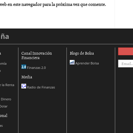
web en este navegador para la próxima vez que comente.
aña
a
Canal Innovación
Blogs de Bolsa
Financiera
Aprender Bolsa
omía
Finanzas 2.0
o
Media
 la Renta
Radio de Finanzas
 Dinero
Dolar
onal
as