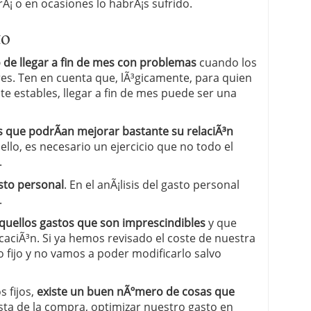
¡ o en ocasiones lo habrÃ¡s sufrido.
 proceso tradicional: ventajas reales para pymes
to
a mÃ©dica cuando trabajas por cuenta propia
o de llegar a fin de mes con problemas
cuando los
res. Ten en cuenta que, lÃ³gicamente, para quien
e estables, llegar a fin de mes puede ser una
que podrÃ­an mejorar bastante su relaciÃ³n
 ello, es necesario un ejercicio que no todo el
.
asto personal
. En el anÃ¡lisis del gasto personal
.
quellos gastos que son imprescindibles
y que
ciÃ³n. Si ya hemos revisado el coste de nuestra
to fijo y no vamos a poder modificarlo salvo
 fijos,
existe un buen nÃºmero de cosas que
ista de la compra, optimizar nuestro gasto en