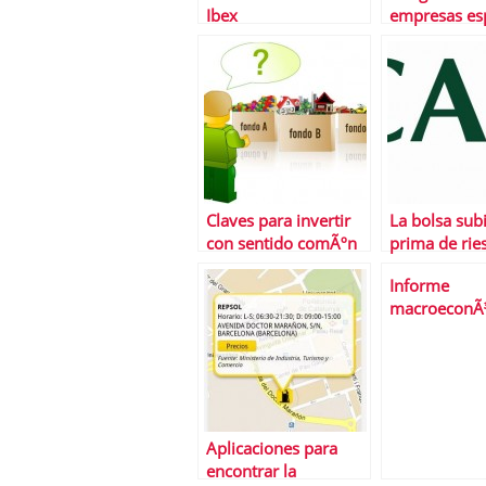
Ibex
empresas es
destacan la 
de que Lata
desarrolle s
Claves para invertir
La bolsa subi
con sentido comÃºn
prima de rie
bajarÃ¡
Informe
macroeconÃ
Del 27 al 31
de 2014
Aplicaciones para
encontrar la