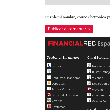
Guarda mi nombre, correo electrónico y 
Esp
Productos Financieros
Canal Economí
Euribor
Noticias Econ
IPC
Buscar Trabaj
Productos Financieros
Vivienda
Depósitos
Declaración de
Fondos Cotizados
Warrants
Fondos de Inversión
Cómo Ahorrar
Créditos
Cambio Euro 
Préstamos
Canal Internaci