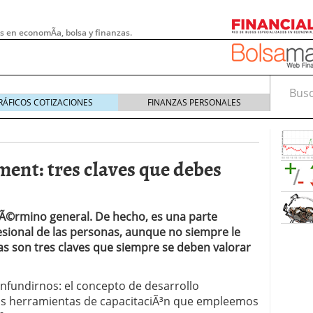
s en economÃ­a, bolsa y finanzas.
Busca
RÁFICOS COTIZACIONES
FINANZAS PERSONALES
ent: tres claves que debes
 tÃ©rmino general. De hecho, es una parte
esional de las personas, aunque no siempre le
as son tres claves que siempre se deben valorar
 pymes: la obligación que muchas empresas
nfundirnos: el concepto de desarrollo
s demasiado tarde
20/07/2026
 las herramientas de capacitaciÃ³n que empleemos
e Deben Saber los Traders Mexicanos Antes de