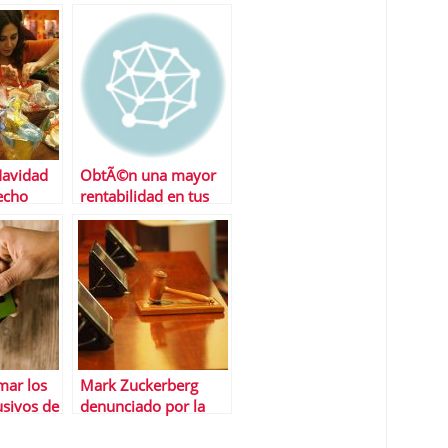
proyecto empresarial
Navidad
ObtÃ©n una mayor
echo
rentabilidad en tus
r los
ahorros con los
s… en
roboadvisors
esas
mar los
Mark Zuckerberg
usivos de
denunciado por la
revolving
fiscalÃ­a Â¿quÃ© ha