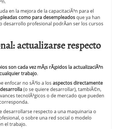
³n.
 proceso tradicional: ventajas reales para pymes
yuda en la mejora de la capacitaciÃ³n para el
mpleadas como para desempleados
que ya han
a mÃ©dica cuando trabajas por cuenta propia
 desarrollo profesional podrÃ­an ser los cursos
nal: actualizarse respecto
ios son cada vez mÃ¡s rÃ¡pidos la actualizaciÃ³n
cualquier trabajo
.
be enfocar no sÃ³lo a los
aspectos directamente
desarrolla
(o se quiere desarrollar), tambiÃ©n,
 avances tecnolÃ³gicos o de mercado que pueden
e corresponda.
de desarrollarse respecto a una maquinaria o
ofesional, o sobre una red social o modelo
n el trabajo.