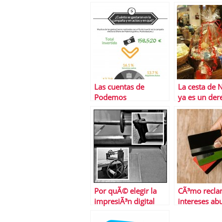
gasolinera mÃ¡s
barata
Las cuentas de
La cesta de 
Podemos
ya es un der
adquirido po
trabajadore
ciertas empr
Por quÃ© elegir la
CÃ³mo recla
impresiÃ³n digital
intereses ab
las tarjetas 