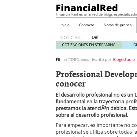
FinancialRed
FinancialRed es una red de blogs especializado
Inicio
Contacto
Notas de prensa
Del
NOTICIAS :
depósito
COTIZACIONES EN STREAMING
G
a la
diversificación:
FR
|
22 JUNIO, 2022
-
Escrito por:
Blogestudio
cómo
está
Professional Developm
cambiando
conocer
la
gestión
del
El desarrollo profesional no es un
ahorro
fundamental en la trayectoria prof
en
prestamos la atenciÃ³n debida. Est
España
sobre el desarrollo profesional.
05/08/2026
Seguros de convenio en
Para empezar, es importante no co
descubren cuando ya e
profesional se utiliza sobre todas
ReseÃ±a de SIFX: Lo Qu