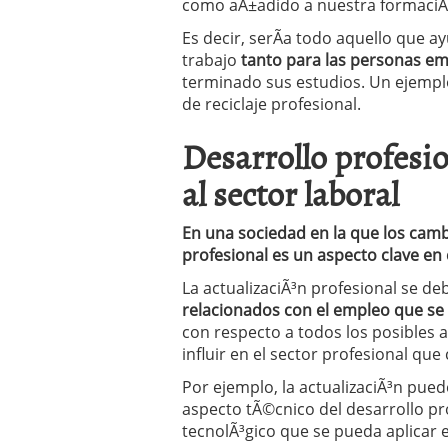
como aÃ±adido a nuestra formaciÃ
Operar
29/06/2026
Crear empresa online vs
Es decir, serÃ­a todo aquello que a
29/05/2026
trabajo
tanto para las personas e
CÃ³mo afrontar una baj
terminado sus estudios. Un ejemplo
26/05/2026
de reciclaje profesional.
Desarrollo profesio
al sector laboral
En una sociedad en la que los camb
profesional es un aspecto clave en 
La actualizaciÃ³n profesional se de
relacionados con el empleo que se 
con respecto a todos los posibles
influir en el sector profesional qu
Por ejemplo, la actualizaciÃ³n pue
aspecto tÃ©cnico del desarrollo pr
tecnolÃ³gico que se pueda aplicar e