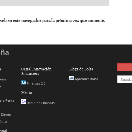
web en este navegador para la próxima vez que comente.
aña
a
Canal Innovación
Blogs de Bolsa
Financiera
Aprender Bolsa
omía
Finanzas 2.0
o
Media
 la Renta
Radio de Finanzas
 Dinero
Dolar
onal