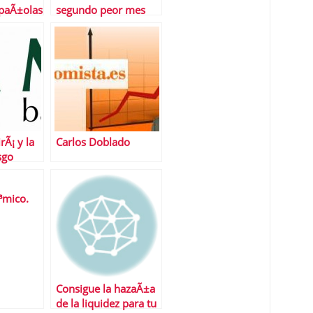
paÃ±olas
segundo peor mes
necesidad
para las bolsas
m
us bolsas
rÃ¡ y la
Carlos Doblado
sgo
³mico.
 de enero
Consigue la hazaÃ±a
de la liquidez para tu