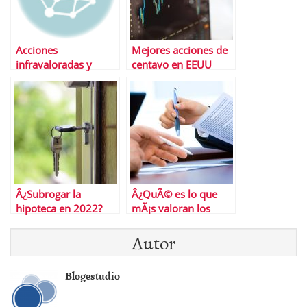
Acciones
Mejores acciones de
infravaloradas y
centavo en EEUU
quÃ© hacer con ellas
Â¿Subrogar la
Â¿QuÃ© es lo que
hipoteca en 2022?
mÃ¡s valoran los
Millennials en un
Autor
trabajo y cÃ³mo
entenderlos?
Blogestudio