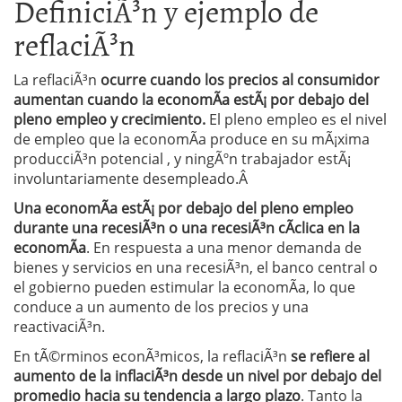
DefiniciÃ³n y ejemplo de
reflaciÃ³n
La reflaciÃ³n
ocurre cuando los precios al consumidor
aumentan cuando la economÃ­a estÃ¡ por debajo del
pleno empleo y crecimiento.
El pleno empleo es el nivel
de empleo que la economÃ­a produce en su mÃ¡xima
producciÃ³n potencial , y ningÃºn trabajador estÃ¡
involuntariamente desempleado.Â
Una economÃ­a estÃ¡ por debajo del pleno empleo
durante una recesiÃ³n o una recesiÃ³n cÃ­clica en la
economÃ­a
. En respuesta a una menor demanda de
bienes y servicios en una recesiÃ³n, el banco central o
el gobierno pueden estimular la economÃ­a, lo que
conduce a un aumento de los precios y una
reactivaciÃ³n.
En tÃ©rminos econÃ³micos, la reflaciÃ³n
se refiere al
aumento de la inflaciÃ³n desde un nivel por debajo del
promedio hacia su tendencia a largo plazo
. Tanto la