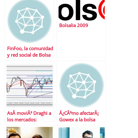
Bolsalia 2009
FinFoo, la comunidad
y red social de Bolsa
y Finanzas
AsÃ­ moviÃ³ Draghi a
Â¿CÃ³mo afectarÃ¡
los mercados:
Gowex a la bolsa
resumen de la
espaÃ±ola?
semana