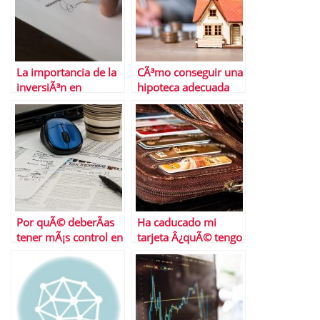
La importancia de la
CÃ³mo conseguir una
inversiÃ³n en
hipoteca adecuada
proyectos digitales
para ti
Por quÃ© deberÃ­as
Ha caducado mi
tener mÃ¡s control en
tarjeta Â¿quÃ© tengo
tu relaciÃ³n deuda
quÃ© hacer?
ingreso