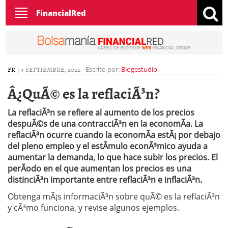
Toggle
FinancialRed
navigation
FR
|
4 SEPTIEMBRE, 2022
-
Escrito por:
Blogestudio
Â¿QuÃ© es la reflaciÃ³n?
La reflaciÃ³n se refiere al aumento de los precios
despuÃ©s de una contracciÃ³n en la economÃ­a. La
reflaciÃ³n ocurre cuando la economÃ­a estÃ¡ por debajo
del pleno empleo y el estÃ­mulo econÃ³mico ayuda a
aumentar la demanda, lo que hace subir los precios. El
perÃ­odo en el que aumentan los precios es una
distinciÃ³n importante entre reflaciÃ³n e inflaciÃ³n.
Obtenga mÃ¡s informaciÃ³n sobre quÃ© es la reflaciÃ³n
y cÃ³mo funciona, y revise algunos ejemplos.