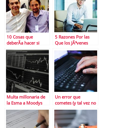
10 Cosas que
5 Razones Por las
deberÃ­a hacer si
Que los JÃ³venes
Podemos decide
Quieren Ser
imitar el modelo
Emprendedores
Griego
Multa millonaria de
Un error que
la Esma a Moodys
cometes (y tal vez no
sabes) en tus finanzas
personales