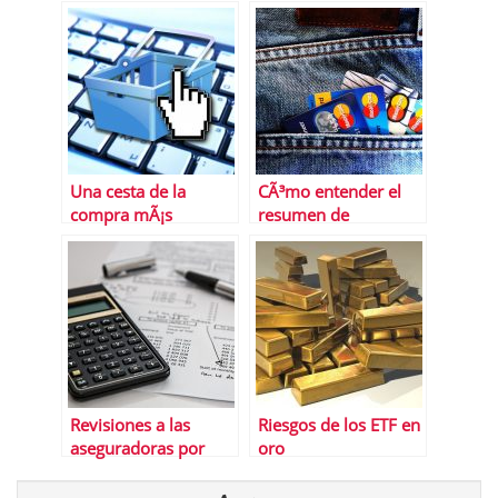
Cloudworks
histÃ³ricos en el
mercado bursÃ¡til
actual?
Una cesta de la
CÃ³mo entender el
compra mÃ¡s
resumen de
racional
movimientos de tus
tarjetas
Revisiones a las
Riesgos de los ETF en
aseguradoras por
oro
parte de la CNMC