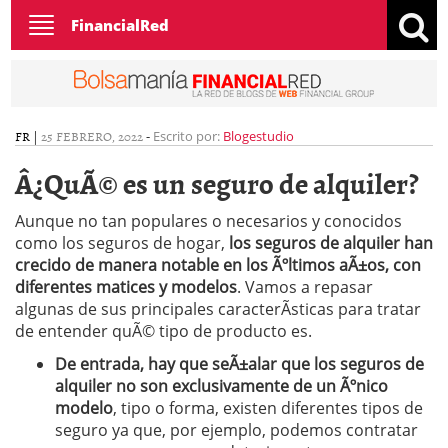
Toggle
FinancialRed
navigation
FR
|
25 FEBRERO, 2022
-
Escrito por:
Blogestudio
Â¿QuÃ© es un seguro de alquiler?
Aunque no tan populares o necesarios y conocidos
como los seguros de hogar,
los seguros de alquiler han
crecido de manera notable en los Ãºltimos aÃ±os, con
diferentes matices y modelos
. Vamos a repasar
algunas de sus principales caracterÃ­sticas para tratar
de entender quÃ© tipo de producto es.
De entrada, hay que seÃ±alar que los seguros de
alquiler no son exclusivamente de un Ãºnico
modelo
, tipo o forma, existen diferentes tipos de
seguro ya que, por ejemplo, podemos contratar