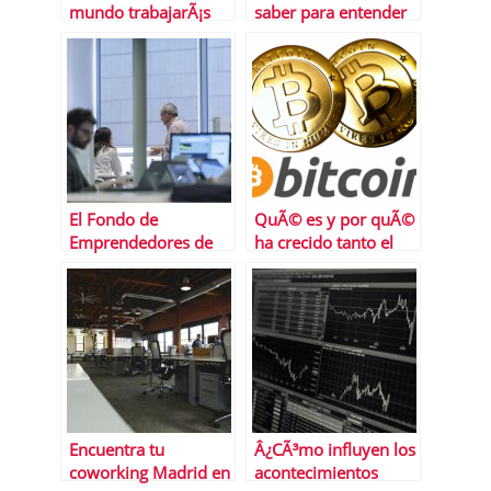
mundo trabajarÃ¡s
saber para entender
mÃ¡s y en cuÃ¡les
la devaluaciÃ³n de
tendrÃ¡s mÃ¡s tiempo
moneda en China
libre
El Fondo de
QuÃ© es y por quÃ©
Emprendedores de
ha crecido tanto el
FundaciÃ³n Repsol
trading de
anuncia los
criptomonedas
ganadores de su
cuarta ediciÃ³n y
lanza su nueva
convocatoria
Encuentra tu
Â¿CÃ³mo influyen los
coworking Madrid en
acontecimientos