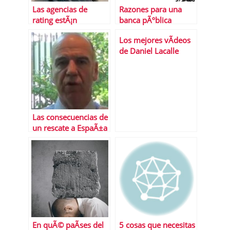
Las agencias de
Razones para una
rating estÃ¡n
banca pÃºblica
retrasando la salida
Los mejores vÃ­deos
de la crisis
de Daniel Lacalle
Las consecuencias de
un rescate a EspaÃ±a
En quÃ© paÃ­ses del
5 cosas que necesitas